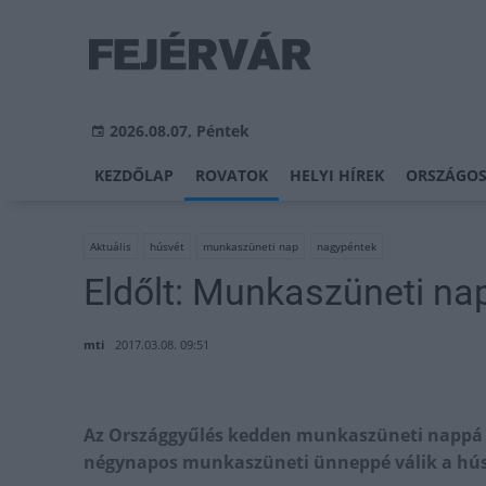
2026.08.07, Péntek
KEZDŐLAP
ROVATOK
HELYI HÍREK
ORSZÁGOS
Aktuális
húsvét
munkaszüneti nap
nagypéntek
Eldőlt: Munkaszüneti nap
mti
2017.03.08. 09:51
Az Országgyűlés kedden munkaszüneti nappá ny
négynapos munkaszüneti ünneppé válik a hús