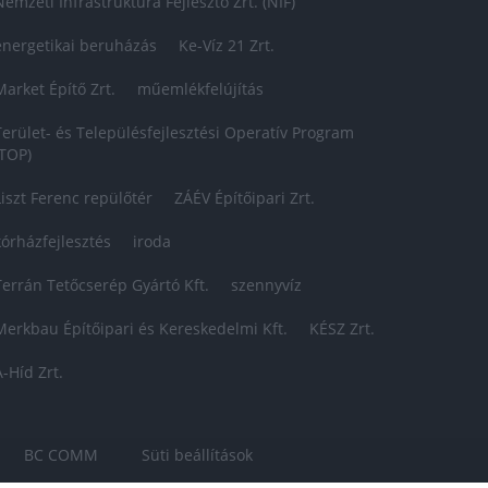
Nemzeti Infrastruktúra Fejlesztő Zrt. (NIF)
energetikai beruházás
Ke-Víz 21 Zrt.
Market Építő Zrt.
műemlékfelújítás
Terület- és Településfejlesztési Operatív Program
(TOP)
Liszt Ferenc repülőtér
ZÁÉV Építőipari Zrt.
kórházfejlesztés
iroda
Terrán Tetőcserép Gyártó Kft.
szennyvíz
Merkbau Építőipari és Kereskedelmi Kft.
KÉSZ Zrt.
A-Híd Zrt.
BC COMM
Süti beállítások