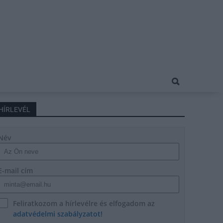
HÍRLEVÉL
Név
E-mail cím
Feliratkozom a hírlevélre és elfogadom az
adatvédelmi szabályzatot!