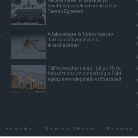
Kecskeméten is szakirányú
továbbképzésekkel erősít a Gál
Ferenc Egyetem
k
A lakosságra is fontos szerep
hárul a szúnyoginvázió
elkerülésében
Túlfogyasztás napja - július 30-ra
felhasználta az emberiség a Föld
egész évre elegendő erőforrásait
Adatvédelem
Felhasználási feltételek
Médiaajánlat