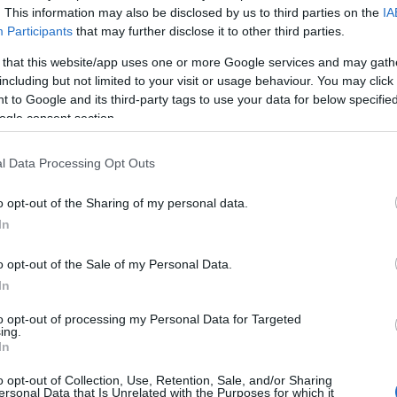
. This information may also be disclosed by us to third parties on the
IA
Participants
that may further disclose it to other third parties.
iniszter kitért arra is, hogy a munkaszüneti napok
azdasági teljesítményét. Példaként említette, hogy
 that this website/app uses one or more Google services and may gath
áriában 16, Szlovákiában 15, Horvátországban 14,
including but not limited to your visit or usage behaviour. You may click 
 to Google and its third-party tags to use your data for below specifi
zágban 13, Dániában, Franciaországban és Belgiumban
ogle consent section.
n, a Magyarországi Református Egyház Zsinatának
l Data Processing Opt Outs
ppá kívánják tenni nagypénteket.
o opt-out of the Sharing of my personal data.
In
o opt-out of the Sale of my Personal Data.
In
to opt-out of processing my Personal Data for Targeted
ing.
In
o opt-out of Collection, Use, Retention, Sale, and/or Sharing
Paks II.: Mit jelent az 5. blokk új
ersonal Data that Is Unrelated with the Purposes for which it