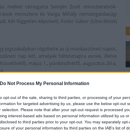
ás mellett támogatta Semjén Zsolt miniszterelnök-
rrások minisztere és Varga Mihály nemzetgazdasági
yát. Két független képviselő, Fodor Gábor (Liberálisok)
y jogszabályban rögzítette az új munkaszüneti napot,
üneti nap lett, amelyek hétköznapra esnek, illetve
 húsvéthétfő, május 1., pünkösdhétfő, augusztus 20-a,
-a.
Do Not Process My Personal Information
előtti péntek, amelyen a keresztények Jézus Krisztus
ről emlékeznek meg - emlékeztetnek az előterjesztők
to opt-out of the sale, sharing to third parties, or processing of your per
nagypéntek méltó megünneplését segíti elő.
formation for targeted advertising by us, please use the below opt-out s
kül nincs ünnep, halál nélkül nincs föltámadás,
r selection. Please note that after your opt-out request is processed y
eing interest-based ads based on personal information utilized by us or
g Zoltán a javaslat általános vitájában, hozzátéve, az
disclosed to third parties prior to your opt-out. You may separately opt-
ás elmúlt 25 évének egyik fontos adósságát törleszti.
losure of your personal information by third parties on the IAB’s list of