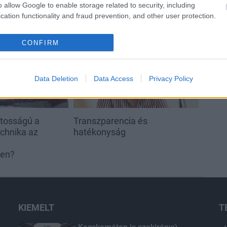
o allow Google to enable storage related to security, including
cation functionality and fraud prevention, and other user protection.
Aktuális
CONFIRM
Data Deletion
Data Access
Privacy Policy
ntosságú a
Transzparencia és
echnika az
hatékonyság
ben?
KIEMELT
T