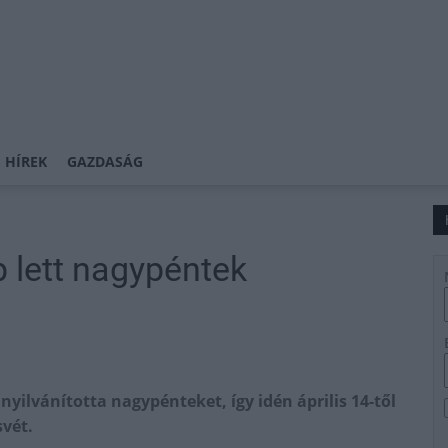
 HÍREK
GAZDASÁG
 lett nagypéntek
ilvánította nagypénteket, így idén április 14-től
vét.