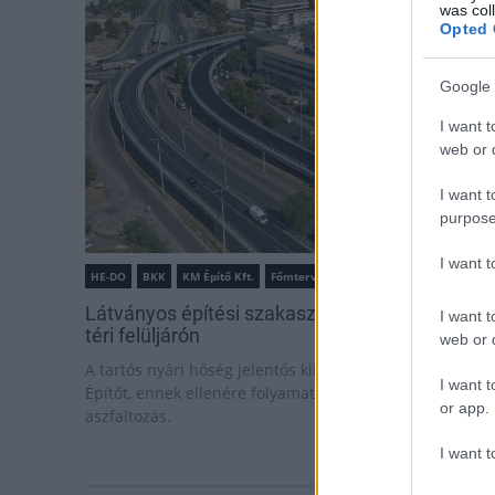
was col
Opted 
Google 
I want t
web or d
I want t
purpose
I want 
HE-DO
BKK
KM Építő Kft.
Főmterv Mérnöki Tervező Zrt.
Látványos építési szakasz indult be a Flórián
I want t
téri felüljárón
web or d
A tartós nyári hőség jelentős kihívás elé állítja a KM
I want t
Építőt, ennek ellenére folyamatosan halad az
or app.
aszfaltozás.
I want t