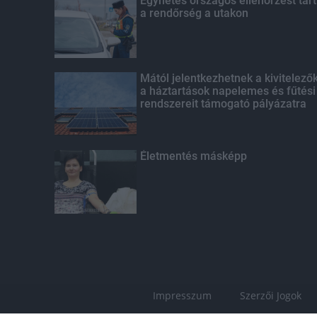
Egyhetes országos ellenőrzést tart
a rendőrség a utakon
Mától jelentkezhetnek a kivitelező
a háztartások napelemes és fűtési
rendszereit támogató pályázatra
Életmentés másképp
Impresszum
Szerzői Jogok