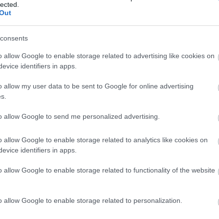
mérföldköve a felülvizsgálat
lected.
árnyékában?
Out
consents
Elkészült a Liszt Ferenc repülőtér
o allow Google to enable storage related to advertising like cookies on
közelében lévő logisztikai bázis út-
és közműhálózatának fejlesztése
evice identifiers in apps.
o allow my user data to be sent to Google for online advertising
s.
Látlelet a hazai víziközművekről?
Egyetlen, fél évszázados
to allow Google to send me personalized advertising.
vezetéken múlt Bicske vízellátása
o allow Google to enable storage related to analytics like cookies on
evice identifiers in apps.
Épített öröksége megújításával is
készül Mohács a csata ötszázadik
o allow Google to enable storage related to functionality of the website
évfordulójára
o allow Google to enable storage related to personalization.