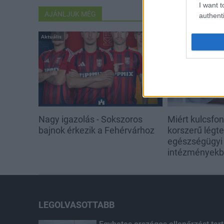
I want t
AJÁNLJUK MÉG
authenti
Aktuális
Aktuális
Nagy igazolás - Sokszoros
Miért kulcsfo
bajnok érkezik a Fehérvárhoz
korszerű légt
egészségügyi
intézmények
LEGOLVASOTTABB