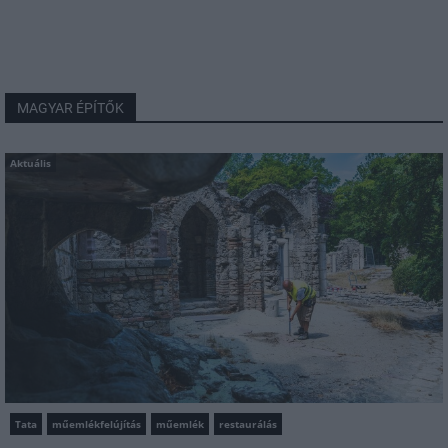
MAGYAR ÉPÍTŐK
Aktuális
Tata
műemlékfelújítás
műemlék
restaurálás