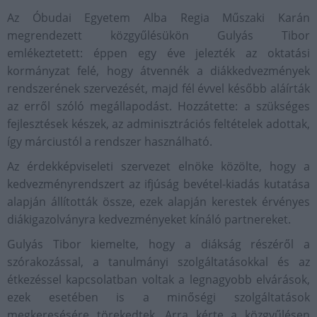
Az Óbudai Egyetem Alba Regia Műszaki Karán
megrendezett közgyűlésükön Gulyás Tibor
emlékeztetett: éppen egy éve jelezték az oktatási
kormányzat felé, hogy átvennék a diákkedvezmények
rendszerének szervezését, majd fél évvel később aláírták
az erről szóló megállapodást. Hozzátette: a szükséges
fejlesztések készek, az adminisztrációs feltételek adottak,
így márciustól a rendszer használható.
Az érdekképviseleti szervezet elnöke közölte, hogy a
kedvezményrendszert az ifjúság bevétel-kiadás kutatása
alapján állították össze, ezek alapján kerestek érvényes
diákigazolványra kedvezményeket kínáló partnereket.
Gulyás Tibor kiemelte, hogy a diákság részéről a
szórakozással, a tanulmányi szolgáltatásokkal és az
étkezéssel kapcsolatban voltak a legnagyobb elvárások,
ezek esetében is a minőségi szolgáltatások
megkeresésére törekedtek. Arra kérte a közgyűlésen