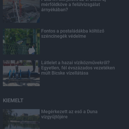
mérföldköve a felülvizsgálat
árnyékában?
Fontos a postaládákba költöző
széncinegék védelme
Látlelet a hazai víziközművekről?
Egyetlen, fél évszázados vezetéken
múlt Bicske vízellátása
KIEMELT
Megérkezett az eső a Duna
vízgyűjtőjére