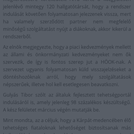
jelenlévő mintegy 120 hallgatótársát, hogy a rendszer
indulását követően folyamatosan jelezzenek vissza, mert
ha valamely szerződött partner nem megfelelő
minőségű szolgáltatást nyújt a diákoknak, akkor kikerül a
rendszerből.
Az elnök megjegyezte, hogy a piaci kedvezmények mellett
az állami és önkormányzati kedvezményeket nem ők
szervezik, de így is fontos szerep jut a HÖOK-nak. A
szervezet ugyanis folyamatosan küld visszajelzéseket a
döntéshozóknak arról, hogy mely szolgáltatások
népszerűek, illetve hol kell esetlegesen beavatkozni.
Gulyás Tibor szólt az általuk fejlesztett tehetségportál
indulásáról is, amely jelenleg 98 százalékos készültségű.
A kész felületet március végén mutatják be.
Mint mondta, az a céljuk, hogy a Kárpát-medencében élő
tehetséges fiataloknak lehetőséget biztosítsanak más