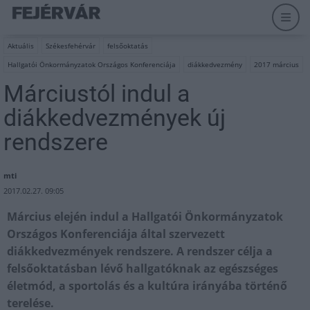
Aktuális
Székesfehérvár
felsőoktatás
Hallgatói Önkormányzatok Országos Konferenciája
diákkedvezmény
2017 március
Márciustól indul a
diákkedvezmények új
rendszere
mti
2017.02.27. 09:05
Március elején indul a Hallgatói Önkormányzatok
Országos Konferenciája által szervezett
diákkedvezmények rendszere. A rendszer célja a
felsőoktatásban lévő hallgatóknak az egészséges
életmód, a sportolás és a kultúra irányába történő
terelése.