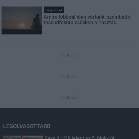
Helyi hírek
Amire többmillióan vártunk: szombattól
másodfokúra csökken a riasztás
HIRDETÉS
HIRDETÉS
HIRDETÉS
LEGOLVASOTTABB
Paks II.: Mit jelent az 5. blokk új