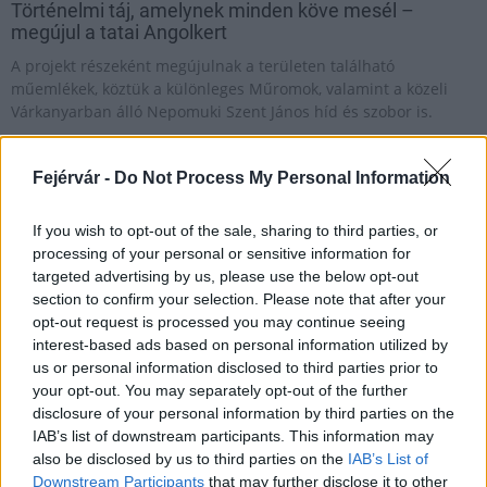
Történelmi táj, amelynek minden köve mesél –
megújul a tatai Angolkert
A projekt részeként megújulnak a területen található
műemlékek, köztük a különleges Műromok, valamint a közeli
Várkanyarban álló Nepomuki Szent János híd és szobor is.
M1 bővítés: már zajlik a teljesen új
Fejérvár -
Do Not Process My Personal Information
Bicske Kelet csomópont építése
If you wish to opt-out of the sale, sharing to third parties, or
processing of your personal or sensitive information for
targeted advertising by us, please use the below opt-out
Új gyalogosátkelők és jelzőlámpás
section to confirm your selection. Please note that after your
csomópont épül Angyalföldön
opt-out request is processed you may continue seeing
interest-based ads based on personal information utilized by
us or personal information disclosed to third parties prior to
your opt-out. You may separately opt-out of the further
Másfélszeresére bővítik
disclosure of your personal information by third parties on the
Hódmezővásárhely jó hírű református
IAB’s list of downstream participants. This information may
iskoláját
also be disclosed by us to third parties on the
IAB’s List of
Downstream Participants
that may further disclose it to other