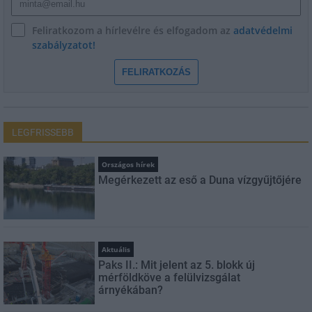
Feliratkozom a hírlevélre és elfogadom az
adatvédelmi
szabályzatot!
FELIRATKOZÁS
LEGFRISSEBB
Országos hírek
Megérkezett az eső a Duna vízgyűjtőjére
Aktuális
Paks II.: Mit jelent az 5. blokk új
mérföldköve a felülvizsgálat
árnyékában?