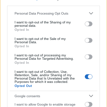
third parties.
Látványos építési szakasz indult be a
Flórián téri felüljárón
Please note that this website/app uses one or more Google
Personal Data Processing Opt Outs
services and may gather and store information including but
not limited to your visit or usage behaviour. You may click to
I want to opt-out of the Sharing of my
personal data.
grant or deny consent to Google and its third-party tags to
Opted In
use your data for below specified purposes in below Google
consent section.
I want to opt-out of the Sale of my
Personal Data.
AJÁNLJUK MÉG
Opted In
I want to opt-out of processing my
Personal Data for Targeted Advertising.
Aktuális
Opted In
I want to opt-out of Collection, Use,
Retention, Sale, and/or Sharing of my
Personal Data that Is Unrelated with the
Purposes for which it was collected.
Opted Out
Google consents
Paks II.: Mit jelent az 5. blokk új mérföldköve a
felülvizsgálat árnyékában?
I want to allow Google to enable storage