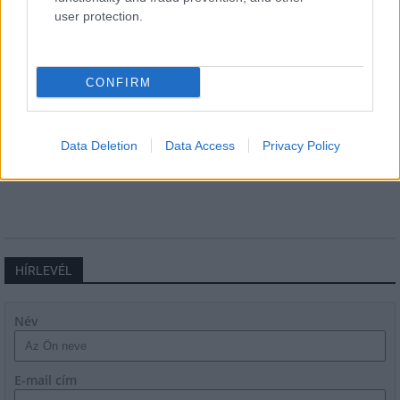
user protection.
CONFIRM
Harmonia Albensis: négy nyári koncerttel tölti meg
Székesfehérvár templomait
Data Deletion
Data Access
Privacy Policy
HÍRLEVÉL
Név
E-mail cím