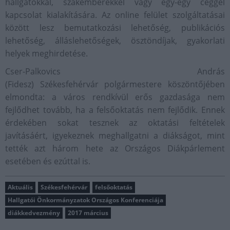
hallgatókkal, szakemberekkel vagy egy-egy céggel
kapcsolat kialakítására. Az online felület szolgáltatásai
között lesz bemutatkozási lehetőség, publikációs
lehetőség, álláslehetőségek, ösztöndíjak, gyakorlati
helyek meghirdetése.
Cser-Palkovics András
(Fidesz) Székesfehérvár polgármestere köszöntőjében
elmondta: a város rendkívül erős gazdasága nem
fejlődhet tovább, ha a felsőoktatás nem fejlődik. Ennek
érdekében sokat tesznek az oktatási feltételek
javításáért, igyekeznek meghallgatni a diákságot, mint
tették azt három hete az Országos Diákpárlement
esetében és ezúttal is.
Aktuális
Székesfehérvár
felsőoktatás
Hallgatói Önkormányzatok Országos Konferenciája
diákkedvezmény
2017 március