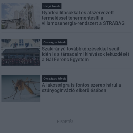
Helyi hírek
Gyárleállításokkal és átszervezett
termeléssel tehermentesíti a
villamosenergia-rendszert a STRABAG
Országos hírek
Szakirányú továbbképzésekkel segíti
idén is a társadalmi kihívások leküzdését
a Gál Ferenc Egyetem
Országos hírek
A lakosságra is fontos szerep hárul a
szúnyoginvázió elkerülésében
HIRDETÉS