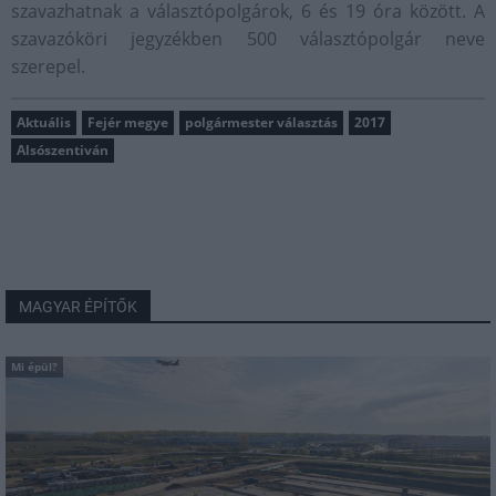
szavazhatnak a választópolgárok, 6 és 19 óra között. A
szavazóköri jegyzékben 500 választópolgár neve
szerepel.
Aktuális
Fejér megye
polgármester választás
2017
Alsószentiván
MAGYAR ÉPÍTŐK
Mi épül?