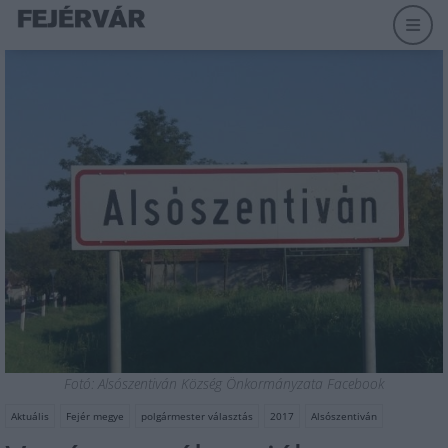
Fotó: Alsószentiván Község Önkormányzata Facebook
Aktuális
Fejér megye
polgármester választás
2017
Alsószentiván