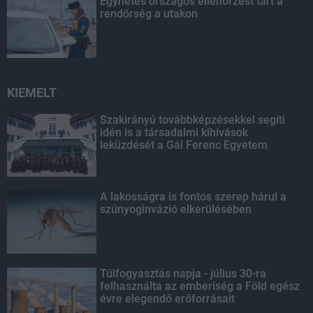
Egyhetes országos ellenőrzést tart a
rendőrség a utakon
KIEMELT
Szakirányú továbbképzésekkel segíti
idén is a társadalmi kihívások
leküzdését a Gál Ferenc Egyetem
A lakosságra is fontos szerep hárul a
szúnyoginvázió elkerülésében
Túlfogyasztás napja - július 30-ra
felhasználta az emberiség a Föld egész
évre elegendő erőforrásait