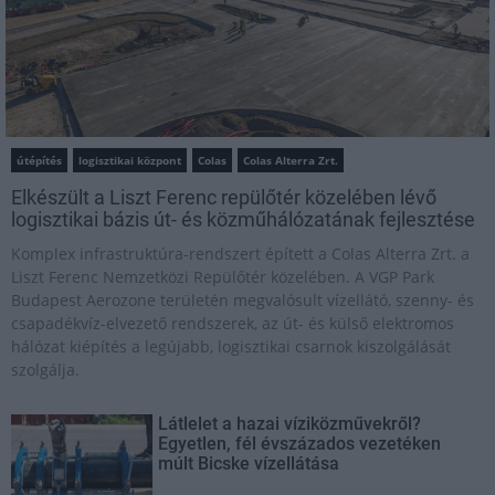
útépítés
logisztikai központ
Colas
Colas Alterra Zrt.
Elkészült a Liszt Ferenc repülőtér közelében lévő
logisztikai bázis út- és közműhálózatának fejlesztése
Komplex infrastruktúra-rendszert épített a Colas Alterra Zrt. a
Liszt Ferenc Nemzetközi Repülőtér közelében. A VGP Park
Budapest Aerozone területén megvalósult vízellátó, szenny- és
csapadékvíz-elvezető rendszerek, az út- és külső elektromos
hálózat kiépítés a legújabb, logisztikai csarnok kiszolgálását
szolgálja.
Látlelet a hazai víziközművekről?
Egyetlen, fél évszázados vezetéken
múlt Bicske vízellátása