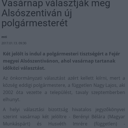
Vasárnap választják meg
Alsószentiván új
polgármesterét
mti
2017.01.13. 09:30
Két jelölt is indul a polgármesteri tisztségért a Fejér
megyei Alsószentivánon, ahol vasárnap tartanak
időközi választást.
Az önkormányzati választást azért kellett kiírni, mert a
község eddigi polgármestere, a független Nagy Lajos, aki
2002 óta vezette a települést, tavaly szeptemberben
elhunyt.
A helyi választási bizottság hivatalos jegyzőkönyvei
szerint vasárnap két jelöltre - Berényi Bélára (Magyar
Munkáspárt) és Husvéth Imrére (független) -