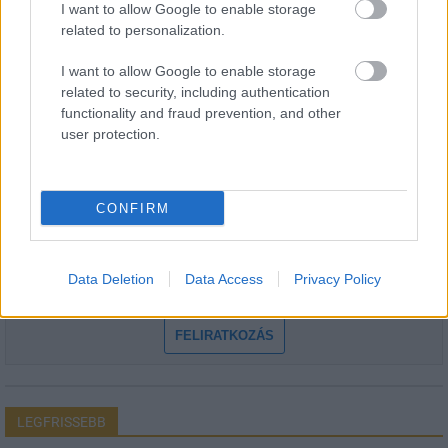
I want to allow Google to enable storage
related to personalization.
I want to allow Google to enable storage
HÍRLEVÉL
related to security, including authentication
functionality and fraud prevention, and other
user protection.
Név
E-mail cím
CONFIRM
Feliratkozom a hírlevélre és elfogadom az
adatvédelmi
Data Deletion
Data Access
Privacy Policy
szabályzatot!
FELIRATKOZÁS
LEGFRISSEBB