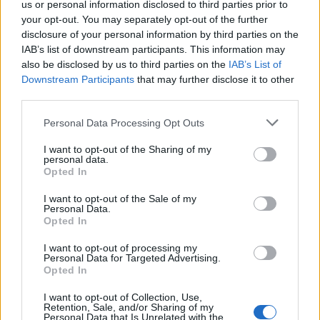
us or personal information disclosed to third parties prior to
your opt-out. You may separately opt-out of the further
Aktuális
disclosure of your personal information by third parties on the
IAB’s list of downstream participants. This information may
also be disclosed by us to third parties on the
IAB’s List of
Downstream Participants
that may further disclose it to other
third parties.
Please note that this website/app uses one or more Google
Personal Data Processing Opt Outs
services and may gather and store information including but
Nagy igazolás - Sokszoros bajnok érkezik a
not limited to your visit or usage behaviour. You may click to
I want to opt-out of the Sharing of my
Fehérvárhoz
personal data.
grant or deny consent to Google and its third-party tags to
Opted In
use your data for below specified purposes in below Google
consent section.
I want to opt-out of the Sale of my
Personal Data.
Opted In
Aktuális
I want to opt-out of processing my
Personal Data for Targeted Advertising.
Opted In
I want to opt-out of Collection, Use,
Retention, Sale, and/or Sharing of my
Personal Data that Is Unrelated with the