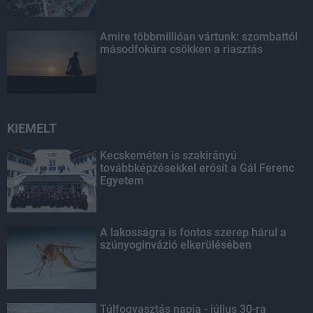
Amire többmillióan vártunk: szombattól
másodfokúra csökken a riasztás
KIEMELT
Kecskeméten is szakirányú
továbbképzésekkel erősít a Gál Ferenc
Egyetem
A lakosságra is fontos szerep hárul a
szúnyoginvázió elkerülésében
Túlfogyasztás napja - július 30-ra