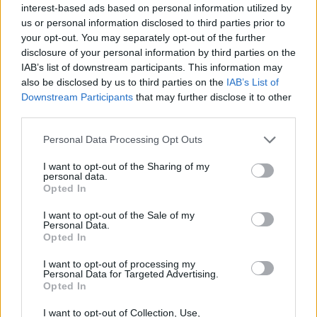
interest-based ads based on personal information utilized by
us or personal information disclosed to third parties prior to
your opt-out. You may separately opt-out of the further
1
disclosure of your personal information by third parties on the
IAB’s list of downstream participants. This information may
also be disclosed by us to third parties on the
IAB’s List of
Downstream Participants
that may further disclose it to other
HÍRLEVÉL
third parties.
Please note that this website/app uses one or more Google
Név
Personal Data Processing Opt Outs
services and may gather and store information including but
not limited to your visit or usage behaviour. You may click to
I want to opt-out of the Sharing of my
personal data.
grant or deny consent to Google and its third-party tags to
E-mail cím
Opted In
use your data for below specified purposes in below Google
consent section.
I want to opt-out of the Sale of my
Personal Data.
Feliratkozom a hírlevélre és elfogadom az
adatvédelmi
Opted In
szabályzatot!
I want to opt-out of processing my
Personal Data for Targeted Advertising.
FELIRATKOZÁS
Opted In
I want to opt-out of Collection, Use,