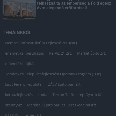
felhasználta az emberiség a Föld egész
évre elegendő erőforrásait
TÉMÁINKBÓL
Nemzeti Infrastruktúra Fejlesztő Zrt. (NIF)
energetikai beruházás
Ke-Víz 21 Zrt.
Market Építő Zrt.
műemlékfelújítás
Terület- és Településfejlesztési Operatív Program (TOP)
Liszt Ferenc repülőtér
ZÁÉV Építőipari Zrt.
kórházfejlesztés
iroda
Terrán Tetőcserép Gyártó Kft.
szennyvíz
Merkbau Építőipari és Kereskedelmi Kft.
KÉSZ Zrt.
A-Híd Zrt.