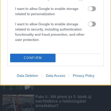
HIRDETÉS
I want to allow Google to enable storage
related to personalization.
HIRDETÉS
I want to allow Google to enable storage
related to security, including authentication
functionality and fraud prevention, and other
HIRDETÉS
user protection.
CONFIRM
LEGOLVASOTTABB
Fontos a postaládákba költöző
széncinegék védelme
Data Deletion
Data Access
Privacy Policy
Paks II.: Mit jelent az 5. blokk új
mérföldköve a felülvizsgálat
árnyékában?