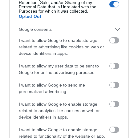
Retention, Sale, and/or Sharing of my
Personal Data that Is Unrelated with the
LEGFRISSEBB
Purposes for which it was collected.
Opted Out
Aktuális
Paks II.: Mit jelent az 5. blokk új
Google consents
mérföldköve a felülvizsgálat
árnyékában?
I want to allow Google to enable storage
related to advertising like cookies on web or
device identifiers in apps.
Helyi hírek
I want to allow my user data to be sent to
Amire többmillióan vártunk: szombattól
másodfokúra csökken a riasztás
Google for online advertising purposes.
I want to allow Google to send me
personalized advertising.
Helyi hírek
Látlelet a hazai víziközművekről?
I want to allow Google to enable storage
Egyetlen, fél évszázados vezetéken múlt
related to analytics like cookies on web or
Bicske vízellátása
device identifiers in apps.
I want to allow Google to enable storage
related to functionality of the website or app.