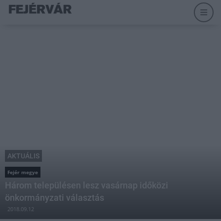
AKTUÁLIS
Fejér megye
Három településen lesz vasárnap időközi
önkormányzati választás
2018.09.12