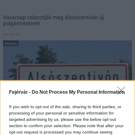
Vasárnap választják meg Alsószentiván új
polgármesterét
2017.01.13
Aktuális
Fejérvár -
Do Not Process My Personal Information
If you wish to opt-out of the sale, sharing to third parties, or
processing of your personal or sensitive information for
targeted advertising by us, please use the below opt-out
Két jelölt is indul a polgármesteri tisztségért a Fejér megyei
section to confirm your selection. Please note that after your
Alsószentivánon, ahol vasárnap tartanak időközi választást.
opt-out request is processed you may continue seeing