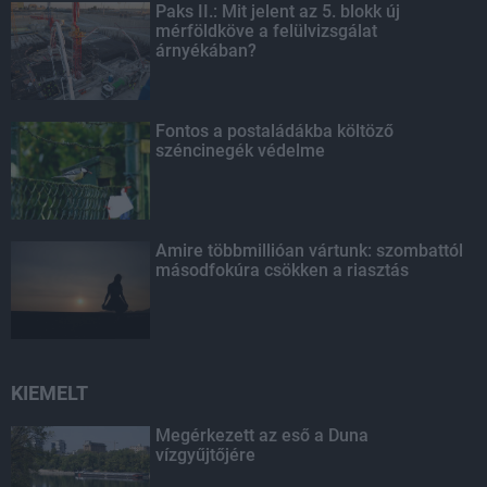
Paks II.: Mit jelent az 5. blokk új
mérföldköve a felülvizsgálat
árnyékában?
Fontos a postaládákba költöző
széncinegék védelme
Amire többmillióan vártunk: szombattól
másodfokúra csökken a riasztás
KIEMELT
Megérkezett az eső a Duna
vízgyűjtőjére