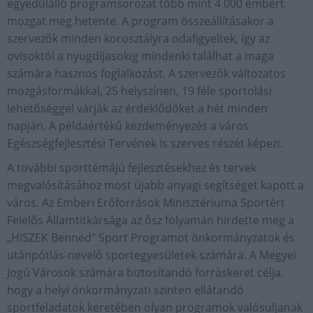
egyedülálló programsorozat több mint 4 000 embert
mozgat meg hetente. A program összeállításakor a
szervezők minden korosztályra odafigyeltek, így az
ovisoktól a nyugdíjasokig mindenki találhat a maga
számára hasznos foglalkozást. A szervezők változatos
mozgásformákkal, 25 helyszínen, 19 féle sportolási
lehetőséggel várják az érdeklődőket a hét minden
napján. A példaértékű kezdeményezés a város
Egészségfejlesztési Tervének is szerves részét képezi.
A további sporttémájú fejlesztésekhez és tervek
megvalósításához most újabb anyagi segítséget kapott a
város. Az Emberi Erőforrások Minisztériuma Sportért
Felelős Államtitkársága az ősz folyamán hirdette meg a
„HISZEK Benned” Sport Programot önkormányzatok és
utánpótlás-nevelő sportegyesületek számára. A Megyei
Jogú Városok számára biztosítandó forráskeret célja,
hogy a helyi önkormányzati szinten ellátandó
sportfeladatok keretében olyan programok valósuljanak