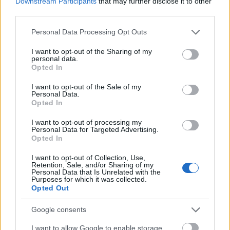
Downstream Participants
that may further disclose it to other
third parties.
Látványos építési szakasz indult be a
Please note that this website/app uses one or more Google
Personal Data Processing Opt Outs
Flórián téri felüljárón
services and may gather and store information including but
not limited to your visit or usage behaviour. You may click to
I want to opt-out of the Sharing of my
personal data.
grant or deny consent to Google and its third-party tags to
Opted In
use your data for below specified purposes in below Google
consent section.
I want to opt-out of the Sale of my
Personal Data.
Opted In
AJÁNLJUK MÉG
I want to opt-out of processing my
Personal Data for Targeted Advertising.
Aktuális
Opted In
I want to opt-out of Collection, Use,
Retention, Sale, and/or Sharing of my
Personal Data that Is Unrelated with the
Purposes for which it was collected.
Opted Out
Google consents
Paks II.: Mit jelent az 5. blokk új mérföldköve a
I want to allow Google to enable storage
felülvizsgálat árnyékában?