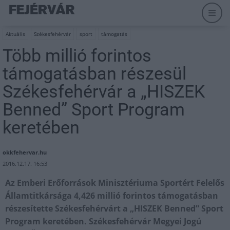
Aktuális
Székesfehérvár
sport
támogatás
Több millió forintos
támogatásban részesül
Székesfehérvár a „HISZEK
Benned” Sport Program
keretében
okkfehervar.hu
2016.12.17. 16:53
Az Emberi Erőforrások Minisztériuma Sportért Felelős
Államtitkársága 4,426 millió forintos támogatásban
részesítette Székesfehérvárt a „HISZEK Benned” Sport
Program keretében. Székesfehérvár Megyei Jogú