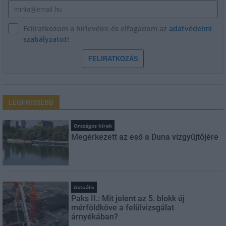
Feliratkozom a hírlevélre és elfogadom az
adatvédelmi
szabályzatot!
FELIRATKOZÁS
LEGFRISSEBB
Országos hírek
Megérkezett az eső a Duna vízgyűjtőjére
Aktuális
Paks II.: Mit jelent az 5. blokk új
mérföldköve a felülvizsgálat
árnyékában?