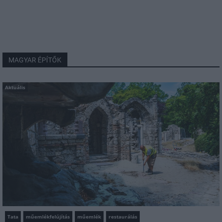
MAGYAR ÉPÍTŐK
Aktuális
Tata
műemlékfelújítás
műemlék
restaurálás