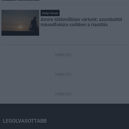
Helyi hírek
Amire többmillióan vártunk: szombattól
másodfokúra csökken a riasztás
HIRDETÉS
HIRDETÉS
HIRDETÉS
LEGOLVASOTTABB