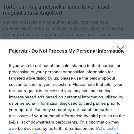
Történelmi táj, amelynek minden köve mesél –
megújul a tatai Angolkert
A projekt részeként megújulnak a területen található
műemlékek, köztük a különleges Műromok, valamint a közeli
Várkanyarban álló Nepomuki Szent János híd és szobor is.
M1 bővítés: már zajlik a teljesen új
Fejérvár -
Do Not Process My Personal Information
Bicske Kelet csomópont építése
If you wish to opt-out of the sale, sharing to third parties, or
processing of your personal or sensitive information for
targeted advertising by us, please use the below opt-out
Új gyalogosátkelők és jelzőlámpás
section to confirm your selection. Please note that after your
csomópont épül Angyalföldön
opt-out request is processed you may continue seeing
interest-based ads based on personal information utilized by
us or personal information disclosed to third parties prior to
your opt-out. You may separately opt-out of the further
Másfélszeresére bővítik
disclosure of your personal information by third parties on the
Hódmezővásárhely jó hírű református
IAB’s list of downstream participants. This information may
iskoláját
also be disclosed by us to third parties on the
IAB’s List of