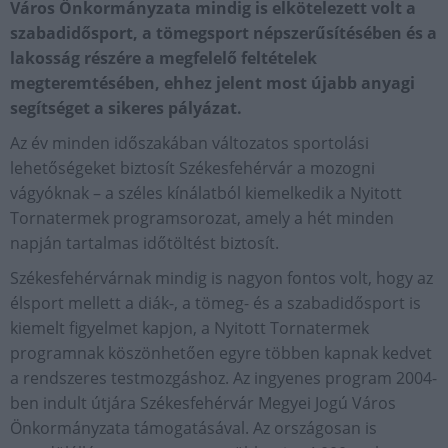
Város Önkormányzata mindig is elkötelezett volt a
szabadidősport, a tömegsport népszerűsítésében és a
lakosság részére a megfelelő feltételek
megteremtésében, ehhez jelent most újabb anyagi
segítséget a sikeres pályázat.
Az év minden időszakában változatos sportolási
lehetőségeket biztosít Székesfehérvár a mozogni
vágyóknak – a széles kínálatból kiemelkedik a Nyitott
Tornatermek programsorozat, amely a hét minden
napján tartalmas időtöltést biztosít.
Székesfehérvárnak mindig is nagyon fontos volt, hogy az
élsport mellett a diák-, a tömeg- és a szabadidősport is
kiemelt figyelmet kapjon, a Nyitott Tornatermek
programnak köszönhetően egyre többen kapnak kedvet
a rendszeres testmozgáshoz. Az ingyenes program 2004-
ben indult útjára Székesfehérvár Megyei Jogú Város
Önkormányzata támogatásával. Az országosan is