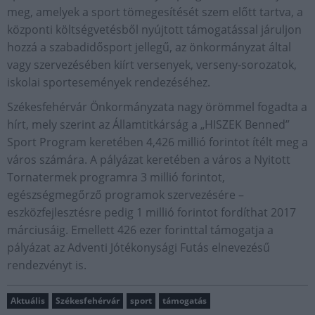
meg, amelyek a sport tömegesítését szem előtt tartva, a
központi költségvetésből nyújtott támogatással járuljon
hozzá a szabadidősport jellegű, az önkormányzat által
vagy szervezésében kiírt versenyek, verseny-sorozatok,
iskolai sportesemények rendezéséhez.
Székesfehérvár Önkormányzata nagy örömmel fogadta a
hírt, mely szerint az Államtitkárság a „HISZEK Benned”
Sport Program keretében 4,426 millió forintot ítélt meg a
város számára. A pályázat keretében a város a Nyitott
Tornatermek programra 3 millió forintot,
egészségmegőrző programok szervezésére –
eszközfejlesztésre pedig 1 millió forintot fordíthat 2017
márciusáig. Emellett 426 ezer forinttal támogatja a
pályázat az Adventi Jótékonysági Futás elnevezésű
rendezvényt is.
Aktuális
Székesfehérvár
sport
támogatás