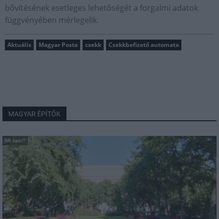
bővítésének esetleges lehetőségét a forgalmi adatok
függvényében mérlegelik.
Aktuális
Magyar Posta
csekk
Csekkbefizető automata
MAGYAR ÉPÍTŐK
Mi épül?