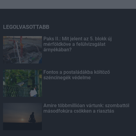
LEGOLVASOTTABB
Paks II.: Mit jelent az 5. blokk új
mérföldköve a felülvizsgálat
árnyékában?
Fontos a postaládákba költöző
széncinegék védelme
Amire többmillióan vártunk: szombattól
másodfokúra csökken a riasztás