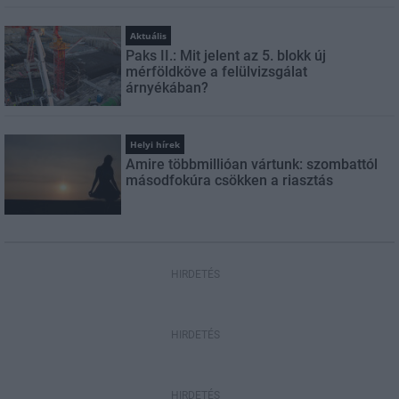
Aktuális
Paks II.: Mit jelent az 5. blokk új
mérföldköve a felülvizsgálat
árnyékában?
Helyi hírek
Amire többmillióan vártunk: szombattól
másodfokúra csökken a riasztás
HIRDETÉS
HIRDETÉS
HIRDETÉS