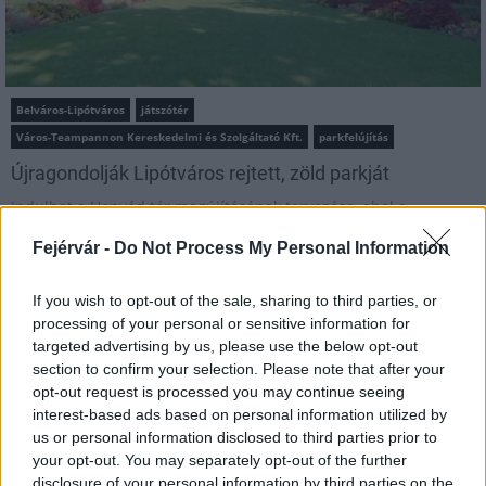
Belváros-Lipótváros
játszótér
Város-Teampannon Kereskedelmi és Szolgáltató Kft.
parkfelújítás
Újragondolják Lipótváros rejtett, zöld parkját
Indulhat a Honvéd tér megújításának tervezése, ahol a
klímatudatos gondolkodás és a helyi identitás erősítése kerül a
Fejérvár -
Do Not Process My Personal Information
középpontba.
If you wish to opt-out of the sale, sharing to third parties, or
Történelmi táj, amelynek minden köve
mesél – megújul a tatai Angolkert
processing of your personal or sensitive information for
targeted advertising by us, please use the below opt-out
section to confirm your selection. Please note that after your
opt-out request is processed you may continue seeing
interest-based ads based on personal information utilized by
M1 bővítés: már zajlik a teljesen új
us or personal information disclosed to third parties prior to
Bicske Kelet csomópont építése
your opt-out. You may separately opt-out of the further
disclosure of your personal information by third parties on the