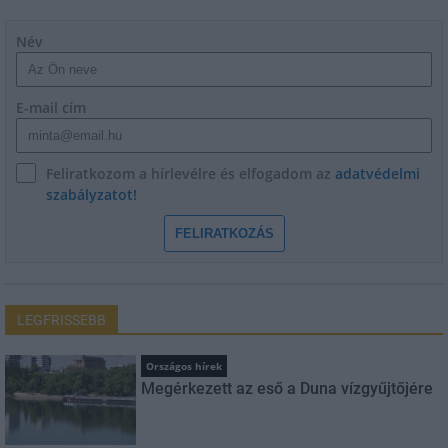
Név
E-mail cím
Feliratkozom a hírlevélre és elfogadom az
adatvédelmi
szabályzatot!
FELIRATKOZÁS
LEGFRISSEBB
Országos hírek
Megérkezett az eső a Duna vízgyűjtőjére