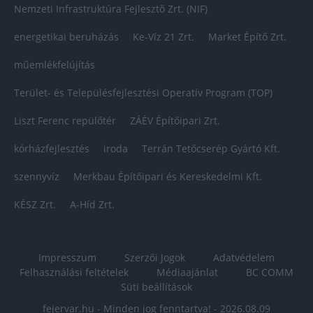
Nemzeti Infrastruktúra Fejlesztő Zrt. (NIF)
energetikai beruházás
Ke-Víz 21 Zrt.
Market Építő Zrt.
műemlékfelújítás
Terület- és Településfejlesztési Operatív Program (TOP)
Liszt Ferenc repülőtér
ZÁÉV Építőipari Zrt.
kórházfejlesztés
iroda
Terrán Tetőcserép Gyártó Kft.
szennyvíz
Merkbau Építőipari és Kereskedelmi Kft.
KÉSZ Zrt.
A-Híd Zrt.
Impresszum
Szerzői Jogok
Adatvédelem
Felhasználási feltételek
Médiaajánlat
BC COMM
Süti beállítások
fejervar.hu - Minden jog fenntartva! - 2026.08.09