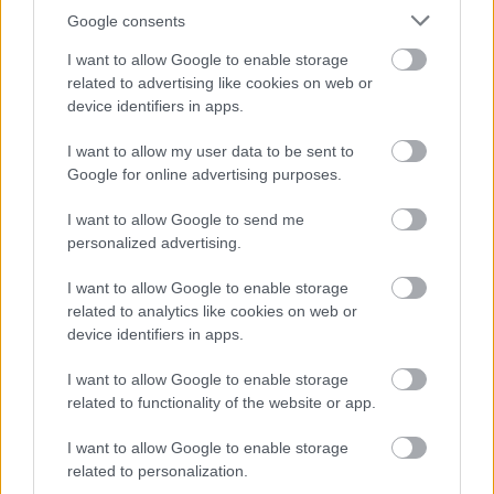
Google consents
I want to allow Google to enable storage
related to advertising like cookies on web or
Paks II.: Mit jelent az 5. blokk új mérföldköve a
device identifiers in apps.
felülvizsgálat árnyékában?
I want to allow my user data to be sent to
Google for online advertising purposes.
I want to allow Google to send me
personalized advertising.
Aktuális
I want to allow Google to enable storage
related to analytics like cookies on web or
device identifiers in apps.
I want to allow Google to enable storage
related to functionality of the website or app.
Nagy igazolás - Sokszoros bajnok érkezik a
I want to allow Google to enable storage
Fehérvárhoz
related to personalization.