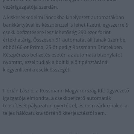
vezérigazgatója szerdán.
A kiskereskedelmi láncokba kihelyezett automatákban
bankkártyával és készpénzzel is lehet fizetni, egyszerre 5
csekk befizetésére lesz lehetőség 290 ezer forint
értékhatárig. Összesen 91 automatát állítanak üzembe,
ebből 66-ot Príma, 25-öt pedig Rossmann üzletekben.
Készpénzes befizetés esetén az automata bizonylatot
nyomtat, ezzel tudják a bolt kijelölt pénztáránál
kiegyenlíteni a csekk összegét.
Flórián László, a Rossmann Magyarország Kft. ügyvezető
igazgatója elmondta, a csekkbefizető automaták
telepítését pályázaton nyerték el, és nem zárkóznak el a
teljes hálózatukra történő kiterjesztéstől sem.