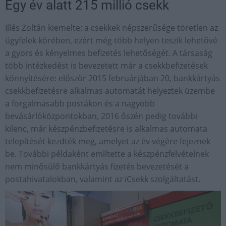
Egy év alatt 215 millió csekk
Illés Zoltán kiemelte: a csekkek népszerűsége töretlen az
ügyfelek körében, ezért még több helyen teszik lehetővé
a gyors és kényelmes befizetés lehetőségét. A társaság
több intézkedést is bevezetett már a csekkbefizetések
könnyítésére: először 2015 februárjában 20, bankkártyás
csekkbefizetésre alkalmas automatát helyeztek üzembe
a forgalmasabb postákon és a nagyobb
bevásárlóközpontokban, 2016 őszén pedig további
kilenc, már készpénzbefizetésre is alkalmas automata
telepítését kezdték meg, amelyet az év végére fejeznek
be. További példaként említette a készpénzfelvételnek
nem minősülő bankkártyás fizetés bevezetését a
postahivatalokban, valamint az iCsekk szolgáltatást.