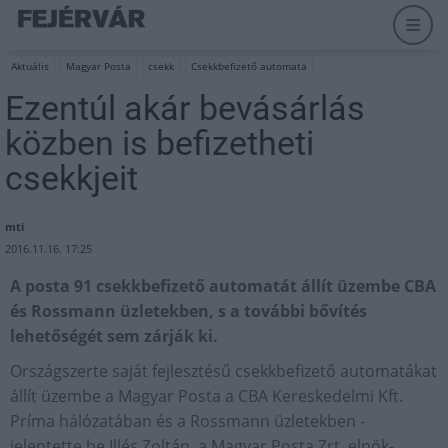
Aktuális
Magyar Posta
csekk
Csekkbefizető automata
Ezentúl akár bevásárlás
közben is befizetheti
csekkjeit
mti
2016.11.16. 17:25
A posta 91 csekkbefizető automatát állít üzembe CBA
és Rossmann üzletekben, s a további bővítés
lehetőségét sem zárják ki.
Országszerte saját fejlesztésű csekkbefizető automatákat
állít üzembe a Magyar Posta a CBA Kereskedelmi Kft.
Príma hálózatában és a Rossmann üzletekben -
jelentette be Illés Zoltán, a Magyar Posta Zrt. elnök-