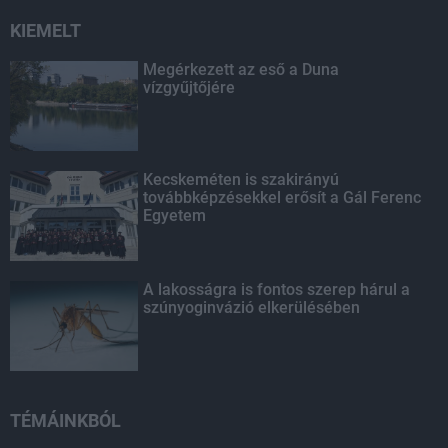
KIEMELT
Megérkezett az eső a Duna
vízgyűjtőjére
Kecskeméten is szakirányú
továbbképzésekkel erősít a Gál Ferenc
Egyetem
A lakosságra is fontos szerep hárul a
szúnyoginvázió elkerülésében
TÉMÁINKBÓL