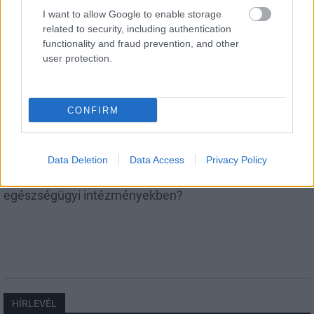
I want to allow Google to enable storage
related to security, including authentication
functionality and fraud prevention, and other
user protection.
Aktuális
CONFIRM
Data Deletion
Data Access
Privacy Policy
Miért kulcsfontosságú a korszerű légtechnika az
egészségügyi intézményekben?
HÍRLEVÉL