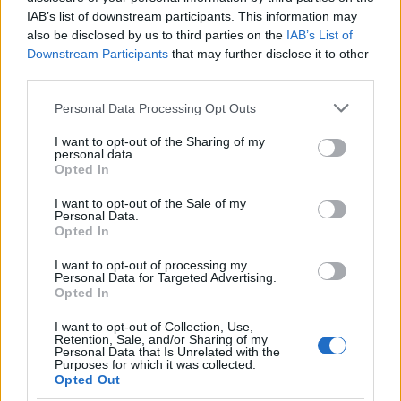
IAB’s list of downstream participants. This information may
also be disclosed by us to third parties on the
IAB’s List of
Új gyalogosátkelők és jelzőlámpás
Downstream Participants
that may further disclose it to other
csomópont épül Angyalföldön
third parties.
Please note that this website/app uses one or more Google
Personal Data Processing Opt Outs
services and may gather and store information including but
not limited to your visit or usage behaviour. You may click to
I want to opt-out of the Sharing of my
Másfélszeresére bővítik
personal data.
grant or deny consent to Google and its third-party tags to
Hódmezővásárhely jó hírű református
Opted In
iskoláját
use your data for below specified purposes in below Google
consent section.
I want to opt-out of the Sale of my
Personal Data.
Opted In
I want to opt-out of processing my
Personal Data for Targeted Advertising.
AJÁNLJUK MÉG
Opted In
I want to opt-out of Collection, Use,
Aktuális
Retention, Sale, and/or Sharing of my
Personal Data that Is Unrelated with the
Purposes for which it was collected.
Opted Out