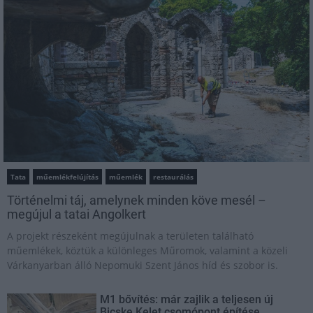
Tata
műemlékfelújítás
műemlék
restaurálás
Történelmi táj, amelynek minden köve mesél –
megújul a tatai Angolkert
A projekt részeként megújulnak a területen található
műemlékek, köztük a különleges Műromok, valamint a közeli
Várkanyarban álló Nepomuki Szent János híd és szobor is.
M1 bővítés: már zajlik a teljesen új
Bicske Kelet csomópont építése