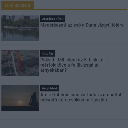
LEGFRISSEBB
Országos hírek
Megérkezett az eső a Duna vízgyűjtőjére
Aktuális
Paks II.: Mit jelent az 5. blokk új
mérföldköve a felülvizsgálat
árnyékában?
Helyi hírek
Amire többmillióan vártunk: szombattól
másodfokúra csökken a riasztás