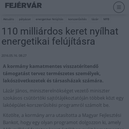
Aktuális
pályázat
energetikai felújítás
korszerűsítés
lázár
MFB
110 milliárdos keret nyílhat
energetikai felújításra
2016.05.16. 08:27
A kormány kamatmentes visszatérítendő
támogatást tervez
természetes személyek,
lakószövetkezetek és társasházak számára.
Lázár János, miniszterelnökséget vezető miniszter
szokásos csütörtöki sajtótájékoztatóján többek közt egy
lakóépület-korszerűsítési programról számolt be.
Közölte, a kormány arra utasította a Magyar Fejlesztési
Bankot, hogy egy olyan programot dolgozzon ki, amely