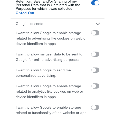
Retention, Sale, and/or Sharing of my
Personal Data that Is Unrelated with the
Purposes for which it was collected.
Opted Out
Google consents
594 kilométernyi útfelújítást tervez idénre a Magyar
Közút
I want to allow Google to enable storage
related to advertising like cookies on web or
device identifiers in apps.
I want to allow my user data to be sent to
Google for online advertising purposes.
Aktuális
I want to allow Google to send me
personalized advertising.
I want to allow Google to enable storage
related to analytics like cookies on web or
device identifiers in apps.
Nagy igazolás - Sokszoros bajnok érkezik a
I want to allow Google to enable storage
Fehérvárhoz
related to functionality of the website or app.