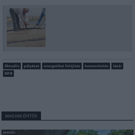
Aktuális
pályázat
energetikai felújítás
korszerűsítés
lázár
MFB
MAGYAR ÉPÍTŐK
Aktuális