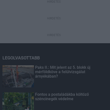
HIRDETÉS
HIRDETÉS
HIRDETÉS
LEGOLVASOTTABB
Paks II.: Mit jelent az 5. blokk új
mérföldköve a felülvizsgálat
árnyékában?
Fontos a postaládákba költöző
széncinegék védelme