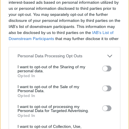
interest-based ads based on personal information utilized by
AJÁNLJUK MÉG
us or personal information disclosed to third parties prior to
your opt-out. You may separately opt-out of the further
disclosure of your personal information by third parties on the
Aktuális
IAB’s list of downstream participants. This information may
also be disclosed by us to third parties on the
IAB’s List of
Downstream Participants
that may further disclose it to other
third parties.
Please note that this website/app uses one or more Google
Personal Data Processing Opt Outs
services and may gather and store information including but
not limited to your visit or usage behaviour. You may click to
I want to opt-out of the Sharing of my
Paks II.: Mit jelent az 5. blokk új mérföldköve a
personal data.
grant or deny consent to Google and its third-party tags to
felülvizsgálat árnyékában?
Opted In
use your data for below specified purposes in below Google
consent section.
I want to opt-out of the Sale of my
Personal Data.
Opted In
I want to opt-out of processing my
Helyi hírek
Personal Data for Targeted Advertising.
Opted In
I want to opt-out of Collection, Use,