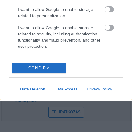
I want to allow Google to enable storage
related to personalization.
I want to allow Google to enable storage
related to security, including authentication
HÍRLEVÉL
functionality and fraud prevention, and other
user protection.
Név
CONFIRM
E-mail cím
Data Deletion
Data Access
Privacy Policy
Feliratkozom a hírlevélre és elfogadom az
adatvédelmi
szabályzatot!
FELIRATKOZÁS