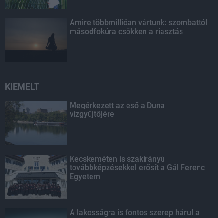
Amire többmillióan vártunk: szombattól
másodfokúra csökken a riasztás
KIEMELT
Megérkezett az eső a Duna
vízgyűjtőjére
Kecskeméten is szakirányú
továbbképzésekkel erősít a Gál Ferenc
Egyetem
A lakosságra is fontos szerep hárul a