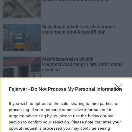
Új gyalogosátkelők és jelzőlámpás
csomópont épül Angyalföldön
Másfélszeresére bővítik
Hódmezővásárhely jó hírű református
iskoláját
Fejérvár -
Do Not Process My Personal Information
Látványos építési szakasz indult be a
Flórián téri felüljárón
If you wish to opt-out of the sale, sharing to third parties, or
processing of your personal or sensitive information for
targeted advertising by us, please use the below opt-out
section to confirm your selection. Please note that after your
opt-out request is processed you may continue seeing