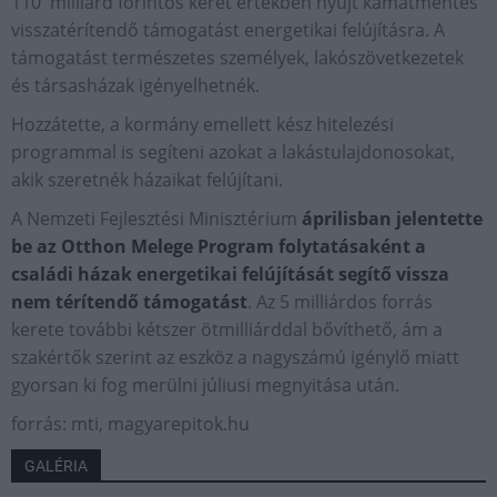
110 milliárd forintos keret értékben nyújt kamatmentes
visszatérítendő támogatást energetikai felújításra. A
támogatást természetes személyek, lakószövetkezetek
és társasházak igényelhetnék.
Hozzátette, a kormány emellett kész hitelezési
programmal is segíteni azokat a lakástulajdonosokat,
akik szeretnék házaikat felújítani.
A Nemzeti Fejlesztési Minisztérium
áprilisban jelentette
be az Otthon Melege Program folytatásaként a
családi házak energetikai felújítását segítő vissza
nem térítendő támogatást
. Az 5 milliárdos forrás
kerete további kétszer ötmilliárddal bővíthető, ám a
szakértők szerint az eszköz a nagyszámú igénylő miatt
gyorsan ki fog merülni júliusi megnyitása után.
forrás: mti, magyarepitok.hu
GALÉRIA