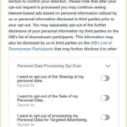
section to confirm your selection. Please note that after your
LEGFRISSEBB
opt-out request is processed you may continue seeing
interest-based ads based on personal information utilized by
Országos hírek
us or personal information disclosed to third parties prior to
Megérkezett az eső a Duna vízgyűjtőjére
your opt-out. You may separately opt-out of the further
disclosure of your personal information by third parties on the
IAB’s list of downstream participants. This information may
also be disclosed by us to third parties on the
IAB’s List of
Downstream Participants
that may further disclose it to other
Aktuális
third parties.
Paks II.: Mit jelent az 5. blokk új
mérföldköve a felülvizsgálat
Please note that this website/app uses one or more Google
Personal Data Processing Opt Outs
árnyékában?
services and may gather and store information including but
not limited to your visit or usage behaviour. You may click to
I want to opt-out of the Sharing of my
personal data.
grant or deny consent to Google and its third-party tags to
Opted In
Helyi hírek
use your data for below specified purposes in below Google
Amire többmillióan vártunk: szombattól
consent section.
I want to opt-out of the Sale of my
másodfokúra csökken a riasztás
Personal Data.
Opted In
I want to opt-out of processing my
Personal Data for Targeted Advertising.
Opted In
HIRDETÉS