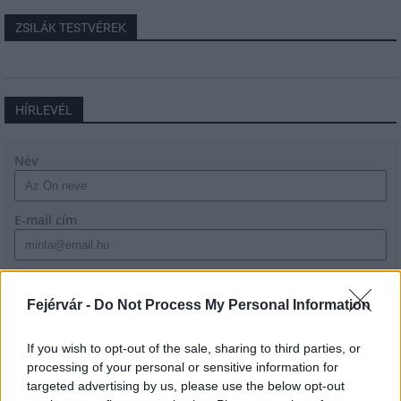
ZSILÁK TESTVÉREK
HÍRLEVÉL
Név
E-mail cím
Feliratkozom a hírlevélre és elfogadom az
adatvédelmi
szabályzatot!
Fejérvár -
Do Not Process My Personal Information
FELIRATKOZÁS
If you wish to opt-out of the sale, sharing to third parties, or
processing of your personal or sensitive information for
targeted advertising by us, please use the below opt-out