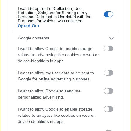
I want to opt-out of Collection, Use,
Retention, Sale, and/or Sharing of my
Personal Data that Is Unrelated with the
HIRDETÉS
Purposes for which it was collected.
Opted Out
Google consents
HIRDETÉS
I want to allow Google to enable storage
related to advertising like cookies on web or
device identifiers in apps.
LEGOLVASOTTABB
I want to allow my user data to be sent to
Megérkezett az eső a Duna
Google for online advertising purposes.
vízgyűjtőjére
I want to allow Google to send me
personalized advertising.
I want to allow Google to enable storage
Paks II.: Mit jelent az 5. blokk új
mérföldköve a felülvizsgálat
related to analytics like cookies on web or
árnyékában?
device identifiers in apps.