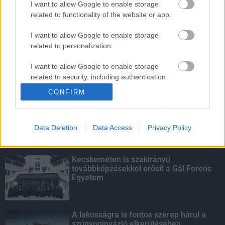
I want to allow Google to enable storage
related to functionality of the website or app.
Fontos a postaládákba költöző
széncinegék védelme
I want to allow Google to enable storage
related to personalization.
I want to allow Google to enable storage
related to security, including authentication
KIEMELT
functionality and fraud prevention, and other
CONFIRM
user protection.
Megérkezett az eső a Duna
vízgyűjtőjére
Data Deletion
Data Access
Privacy Policy
Kecskeméten is szakirányú
továbbképzésekkel erősít a Gál Ferenc
Egyetem
A lakosságra is fontos szerep hárul a
szúnyoginvázió elkerülésében