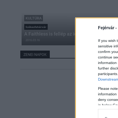
KULTÚRA
Székesfehérvár
Fejérvár -
A Faithless is fellép az idei Fezenen
2016.03.16
If you wish 
sensitive in
confirm you
ZENEI NAPOK
continue se
information 
further disc
participants
Downstream 
Please note
information 
deny consent
in below Go