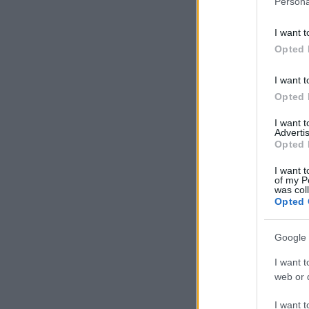
Persona
I want t
Opted 
I want t
Opted 
I want 
Advertis
Opted 
I want t
of my P
was col
Opted 
Google 
I want t
web or d
I want t