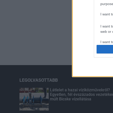
purpose
I want 
I want t
web or d
I want t
or app.
I want t
I want t
authenti
LEGOLVASOTTABB
Látlelet a hazai víziközművekről?
Egyetlen, fél évszázados vezetéke
múlt Bicske vízellátása