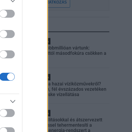
FELIRATKOZÁS
LEGFRISSEBB
Helyi hírek
Amire többmillióan vártunk:
szombattól másodfokúra csökken a
riasztás
Helyi hírek
Látlelet a hazai víziközművekről?
Egyetlen, fél évszázados vezetéken
múlt Bicske vízellátása
Helyi hírek
Gyárleállításokkal és átszervezett
termeléssel tehermentesíti a
villamosenergia-rendszert a