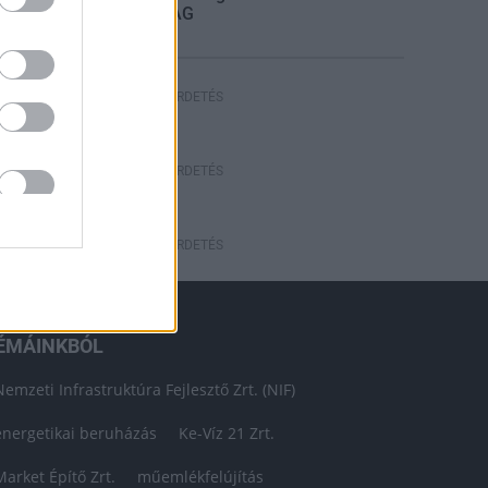
STRABAG
HIRDETÉS
HIRDETÉS
HIRDETÉS
ÉMÁINKBÓL
Nemzeti Infrastruktúra Fejlesztő Zrt. (NIF)
energetikai beruházás
Ke-Víz 21 Zrt.
Market Építő Zrt.
műemlékfelújítás