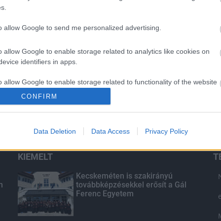
s.
to allow Google to send me personalized advertising.
o allow Google to enable storage related to analytics like cookies on
evice identifiers in apps.
o allow Google to enable storage related to functionality of the website
CONFIRM
o allow Google to enable storage related to personalization.
Data Deletion
Data Access
Privacy Policy
o allow Google to enable storage related to security, including
cation functionality and fraud prevention, and other user protection.
KIEMELT
T
Kecskeméten is szakirányú
n
továbbképzésekkel erősít a Gál
Ferenc Egyetem