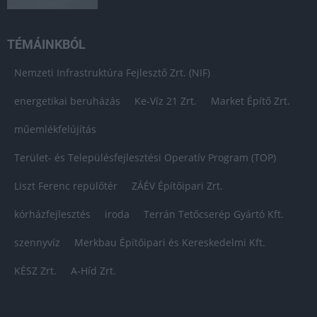
TÉMÁINKBÓL
Nemzeti Infrastruktúra Fejlesztő Zrt. (NIF)
energetikai beruházás
Ke-Víz 21 Zrt.
Market Építő Zrt.
műemlékfelújítás
Terület- és Településfejlesztési Operatív Program (TOP)
Liszt Ferenc repülőtér
ZÁÉV Építőipari Zrt.
kórházfejlesztés
iroda
Terrán Tetőcserép Gyártó Kft.
szennyvíz
Merkbau Építőipari és Kereskedelmi Kft.
KÉSZ Zrt.
A-Híd Zrt.