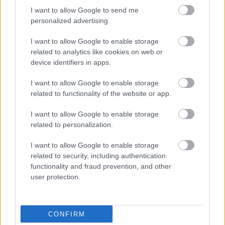
HIRDETÉS
I want to allow Google to send me
personalized advertising.
I want to allow Google to enable storage
HIRDETÉS
related to analytics like cookies on web or
device identifiers in apps.
I want to allow Google to enable storage
LEGOLVASOTTABB
related to functionality of the website or app.
Paks II.: Mit jelent az 5. blokk új
I want to allow Google to enable storage
mérföldköve a felülvizsgálat
related to personalization.
árnyékában?
I want to allow Google to enable storage
related to security, including authentication
Fontos a postaládákba költöző
functionality and fraud prevention, and other
széncinegék védelme
user protection.
CONFIRM
Amire többmillióan vártunk: szombattól