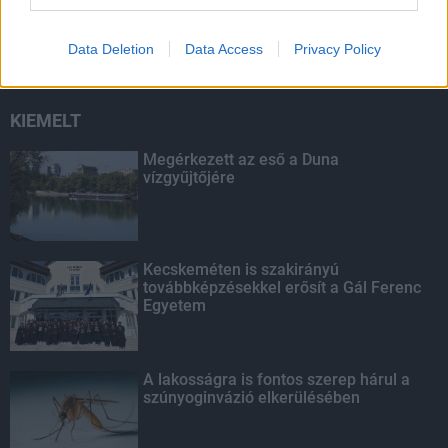
másodfokúra csökken a riasztás
Data Deletion
Data Access
Privacy Policy
KIEMELT
Megérkezett az eső a Duna
vízgyűjtőjére
Kecskeméten is szakirányú
továbbképzésekkel erősít a Gál Ferenc
Egyetem
A lakosságra is fontos szerep hárul a
szúnyoginvázió elkerülésében