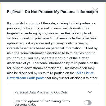
Fejérvár -
Do Not Process My Personal Information
HÍRLEVÉL
If you wish to opt-out of the sale, sharing to third parties, or
processing of your personal or sensitive information for
Név
targeted advertising by us, please use the below opt-out
section to confirm your selection. Please note that after your
opt-out request is processed you may continue seeing
E-mail cím
interest-based ads based on personal information utilized by
us or personal information disclosed to third parties prior to
your opt-out. You may separately opt-out of the further
Feliratkozom a hírlevélre és elfogadom az
adatvédelmi
disclosure of your personal information by third parties on the
szabályzatot!
IAB’s list of downstream participants. This information may
also be disclosed by us to third parties on the
IAB’s List of
FELIRATKOZÁS
Downstream Participants
that may further disclose it to other
third parties.
Please note that this website/app uses one or more Google
Personal Data Processing Opt Outs
services and may gather and store information including but
LEGFRISSEBB
not limited to your visit or usage behaviour. You may click to
I want to opt-out of the Sharing of my
personal data.