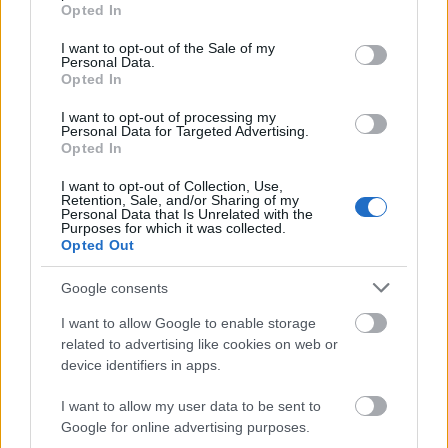
grant or deny consent to Google and its third-party tags to
Országos hírek
Opted In
use your data for below specified purposes in below Google
Megérkezett az eső a Duna vízgyűjtőjére
consent section.
I want to opt-out of the Sale of my
Personal Data.
Opted In
I want to opt-out of processing my
Personal Data for Targeted Advertising.
Aktuális
Opted In
Paks II.: Mit jelent az 5. blokk új
mérföldköve a felülvizsgálat
I want to opt-out of Collection, Use,
árnyékában?
Retention, Sale, and/or Sharing of my
Personal Data that Is Unrelated with the
Purposes for which it was collected.
Opted Out
Helyi hírek
Amire többmillióan vártunk: szombattól
Google consents
másodfokúra csökken a riasztás
I want to allow Google to enable storage
related to advertising like cookies on web or
device identifiers in apps.
HIRDETÉS
I want to allow my user data to be sent to
Google for online advertising purposes.