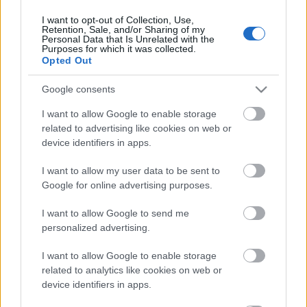
I want to opt-out of Collection, Use,
Retention, Sale, and/or Sharing of my
Personal Data that Is Unrelated with the
HIRDETÉS
Purposes for which it was collected.
Opted Out
Google consents
HIRDETÉS
I want to allow Google to enable storage
related to advertising like cookies on web or
device identifiers in apps.
LEGOLVASOTTABB
I want to allow my user data to be sent to
Paks II.: Mit jelent az 5. blokk új
Google for online advertising purposes.
mérföldköve a felülvizsgálat
árnyékában?
I want to allow Google to send me
personalized advertising.
I want to allow Google to enable storage
Fontos a postaládákba költöző
széncinegék védelme
related to analytics like cookies on web or
device identifiers in apps.