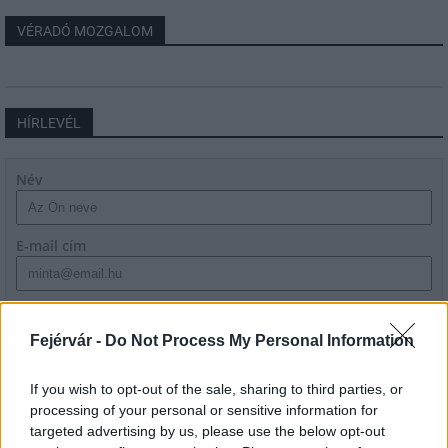
VÉRADÓ MOZGALOM
HÍRLEVÉL
Név
E-mail cím
Feliratkozom a hírlevélre és elfogadom az
adatvédelmi
szabályzatot!
Fejérvár -
Do Not Process My Personal Information
FELIRATKOZÁS
If you wish to opt-out of the sale, sharing to third parties, or
processing of your personal or sensitive information for
targeted advertising by us, please use the below opt-out