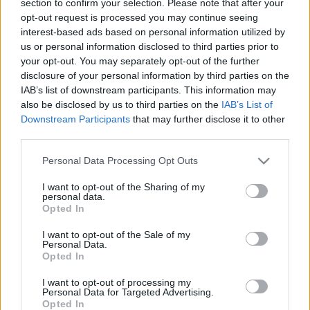
section to confirm your selection. Please note that after your
LEGFRISSEBB
opt-out request is processed you may continue seeing
interest-based ads based on personal information utilized by
Országos hírek
us or personal information disclosed to third parties prior to
Megérkezett az eső a Duna vízgyűjtőjére
your opt-out. You may separately opt-out of the further
disclosure of your personal information by third parties on the
IAB’s list of downstream participants. This information may
also be disclosed by us to third parties on the
IAB’s List of
Downstream Participants
that may further disclose it to other
Aktuális
third parties.
Paks II.: Mit jelent az 5. blokk új
mérföldköve a felülvizsgálat
Please note that this website/app uses one or more Google
Personal Data Processing Opt Outs
árnyékában?
services and may gather and store information including but
not limited to your visit or usage behaviour. You may click to
I want to opt-out of the Sharing of my
personal data.
grant or deny consent to Google and its third-party tags to
Opted In
Helyi hírek
use your data for below specified purposes in below Google
Amire többmillióan vártunk: szombattól
consent section.
I want to opt-out of the Sale of my
másodfokúra csökken a riasztás
Personal Data.
Opted In
I want to opt-out of processing my
Personal Data for Targeted Advertising.
Opted In
HIRDETÉS