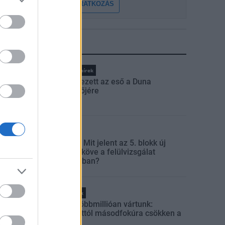
FELIRATKOZÁS
LEGFRISSEBB
Országos hírek
Megérkezett az eső a Duna
vízgyűjtőjére
Aktuális
Paks II.: Mit jelent az 5. blokk új
mérföldköve a felülvizsgálat
árnyékában?
Helyi hírek
Amire többmillióan vártunk:
szombattól másodfokúra csökken a
riasztás