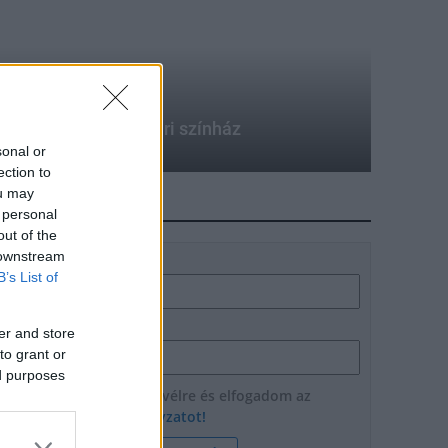
pel a székesfehérvári színház
sonal or
ection to
ou may
HÍRLEVÉL
 personal
out of the
 downstream
Név
B’s List of
E-mail cím
er and store
to grant or
ed purposes
Feliratkozom a hírlevélre és elfogadom az
adatvédelmi szabályzatot!