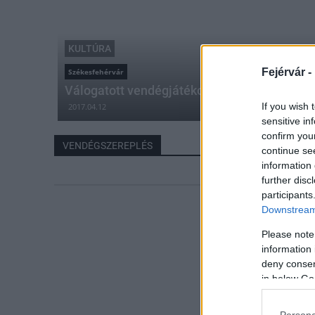
KULTÚRA
Fejérvár -
Székesfehérvár
Válogatott vendégjátékok a székesfehérvári
If you wish 
2017.04.12
sensitive in
confirm you
VENDÉGSZEREPLÉS
continue se
information 
further disc
participants
Downstream 
Please note
information 
deny consent
in below Go
Persona