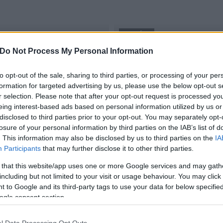
KULTÚRA
Do Not Process My Personal Information
Budapest
 színházban
A fővárosban vendégszere
to opt-out of the sale, sharing to third parties, or processing of your per
2017.03.21
formation for targeted advertising by us, please use the below opt-out s
r selection. Please note that after your opt-out request is processed y
eing interest-based ads based on personal information utilized by us or
disclosed to third parties prior to your opt-out. You may separately opt-
losure of your personal information by third parties on the IAB’s list of
. This information may also be disclosed by us to third parties on the
IA
Participants
that may further disclose it to other third parties.
 that this website/app uses one or more Google services and may gath
including but not limited to your visit or usage behaviour. You may click 
 to Google and its third-party tags to use your data for below specifi
ogle consent section.
l Data Processing Opt Outs