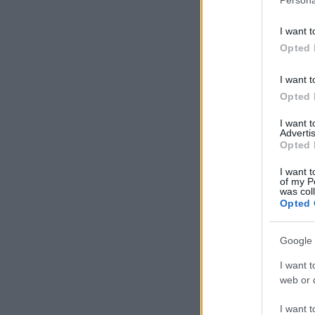
I want t
Opted 
I want t
Opted 
I want 
Advertis
Opted 
I want t
of my P
was col
Opted 
Google 
I want t
web or d
I want t