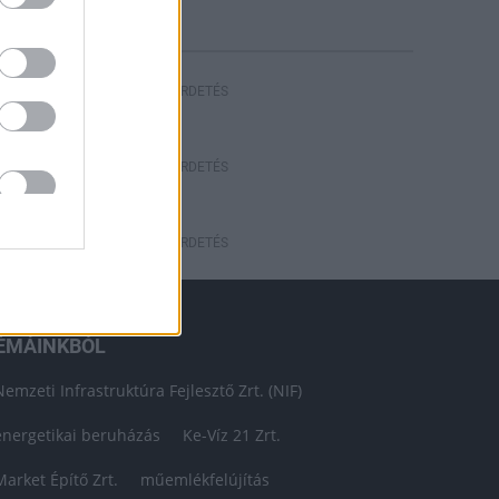
HIRDETÉS
HIRDETÉS
HIRDETÉS
ÉMÁINKBÓL
Nemzeti Infrastruktúra Fejlesztő Zrt. (NIF)
energetikai beruházás
Ke-Víz 21 Zrt.
Market Építő Zrt.
műemlékfelújítás