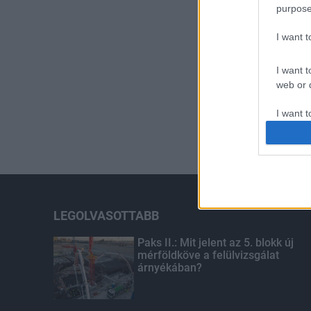
purpose
I want 
I want t
web or d
I want t
or app.
I want t
I want t
authenti
LEGOLVASOTTABB
Paks II.: Mit jelent az 5. blokk új
mérföldköve a felülvizsgálat
árnyékában?