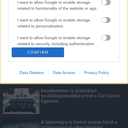
I want to allow Google to enable storage
related to functionality of the website or app.
Fontos a postaládákba költöző
széncinegék védelme
I want to allow Google to enable storage
related to personalization.
I want to allow Google to enable storage
related to security, including authentication
KIEMELT
functionality and fraud prevention, and other
CONFIRM
user protection.
Megérkezett az eső a Duna
vízgyűjtőjére
Data Deletion
Data Access
Privacy Policy
Kecskeméten is szakirányú
továbbképzésekkel erősít a Gál Ferenc
Egyetem
A lakosságra is fontos szerep hárul a
szúnyoginvázió elkerülésében