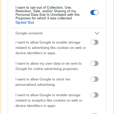
I want to opt-out of Collection, Use,
Retention, Sale, and/or Sharing of my
Personal Data that Is Unrelated with the
HIRDETÉS
Purposes for which it was collected.
Opted Out
Google consents
HIRDETÉS
I want to allow Google to enable storage
related to advertising like cookies on web or
device identifiers in apps.
LEGOLVASOTTABB
I want to allow my user data to be sent to
Megérkezett az eső a Duna
Google for online advertising purposes.
vízgyűjtőjére
I want to allow Google to send me
personalized advertising.
I want to allow Google to enable storage
Paks II.: Mit jelent az 5. blokk új
mérföldköve a felülvizsgálat
related to analytics like cookies on web or
árnyékában?
device identifiers in apps.