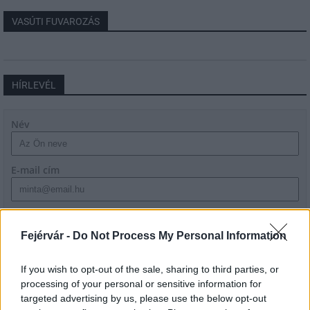
VASÚTI FUVAROZÁS
HÍRLEVÉL
Név
E-mail cím
Feliratkozom a hírlevélre és elfogadom az
adatvédelmi
szabályzatot!
Fejérvár -
Do Not Process My Personal Information
FELIRATKOZÁS
If you wish to opt-out of the sale, sharing to third parties, or
processing of your personal or sensitive information for
targeted advertising by us, please use the below opt-out