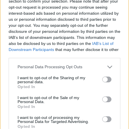
section to confirm your selection. Please note that after your
LEGFRISSEBB
opt-out request is processed you may continue seeing
interest-based ads based on personal information utilized by
Országos hírek
us or personal information disclosed to third parties prior to
Megérkezett az eső a Duna vízgyűjtőjére
your opt-out. You may separately opt-out of the further
disclosure of your personal information by third parties on the
IAB’s list of downstream participants. This information may
also be disclosed by us to third parties on the
IAB’s List of
Downstream Participants
that may further disclose it to other
Aktuális
third parties.
Paks II.: Mit jelent az 5. blokk új
mérföldköve a felülvizsgálat
Please note that this website/app uses one or more Google
Personal Data Processing Opt Outs
árnyékában?
services and may gather and store information including but
not limited to your visit or usage behaviour. You may click to
I want to opt-out of the Sharing of my
personal data.
grant or deny consent to Google and its third-party tags to
Opted In
Helyi hírek
use your data for below specified purposes in below Google
Amire többmillióan vártunk: szombattól
consent section.
I want to opt-out of the Sale of my
másodfokúra csökken a riasztás
Personal Data.
Opted In
I want to opt-out of processing my
Personal Data for Targeted Advertising.
Opted In
HIRDETÉS