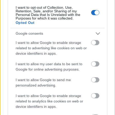
I want to opt-out of Collection, Use,
Retention, Sale, and/or Sharing of my
Personal Data that Is Unrelated with the
HIRDETÉS
Purposes for which it was collected.
Opted Out
Google consents
HIRDETÉS
I want to allow Google to enable storage
related to advertising like cookies on web or
device identifiers in apps.
LEGOLVASOTTABB
I want to allow my user data to be sent to
Paks II.: Mit jelent az 5. blokk új
Google for online advertising purposes.
mérföldköve a felülvizsgálat
árnyékában?
I want to allow Google to send me
personalized advertising.
I want to allow Google to enable storage
Fontos a postaládákba költöző
széncinegék védelme
related to analytics like cookies on web or
device identifiers in apps.