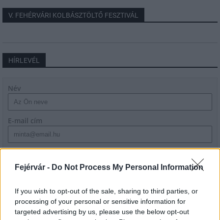
V. FEHÉRVÁRI KOLBÁSZTÖLTŐ FESZTIVÁL
HÍRLEVÉL
Név
E-mail cím
Feliratkozom a hírlevélre és elfogadom az
adatvédelmi
szabályzatot!
Fejérvár -
Do Not Process My Personal Information
FELIRATKOZÁS
If you wish to opt-out of the sale, sharing to third parties, or
processing of your personal or sensitive information for
targeted advertising by us, please use the below opt-out