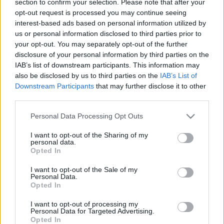
section to confirm your selection. Please note that after your
LEGFRISSEBB
opt-out request is processed you may continue seeing
interest-based ads based on personal information utilized by
Országos hírek
us or personal information disclosed to third parties prior to
Megérkezett az eső a Duna vízgyűjtőjére
your opt-out. You may separately opt-out of the further
disclosure of your personal information by third parties on the
IAB’s list of downstream participants. This information may
also be disclosed by us to third parties on the
IAB’s List of
Downstream Participants
that may further disclose it to other
Aktuális
third parties.
Paks II.: Mit jelent az 5. blokk új
mérföldköve a felülvizsgálat
Please note that this website/app uses one or more Google
Personal Data Processing Opt Outs
árnyékában?
services and may gather and store information including but
not limited to your visit or usage behaviour. You may click to
I want to opt-out of the Sharing of my
personal data.
grant or deny consent to Google and its third-party tags to
Opted In
Helyi hírek
use your data for below specified purposes in below Google
Amire többmillióan vártunk: szombattól
consent section.
I want to opt-out of the Sale of my
másodfokúra csökken a riasztás
Personal Data.
Opted In
I want to opt-out of processing my
Personal Data for Targeted Advertising.
Opted In
HIRDETÉS