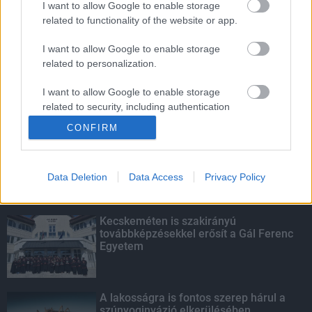
I want to allow Google to enable storage
related to functionality of the website or app.
Amire többmillióan vártunk: szombattól
másodfokúra csökken a riasztás
I want to allow Google to enable storage
related to personalization.
I want to allow Google to enable storage
related to security, including authentication
KIEMELT
functionality and fraud prevention, and other
CONFIRM
user protection.
Megérkezett az eső a Duna
vízgyűjtőjére
Data Deletion
Data Access
Privacy Policy
Kecskeméten is szakirányú
továbbképzésekkel erősít a Gál Ferenc
Egyetem
A lakosságra is fontos szerep hárul a
szúnyoginvázió elkerülésében