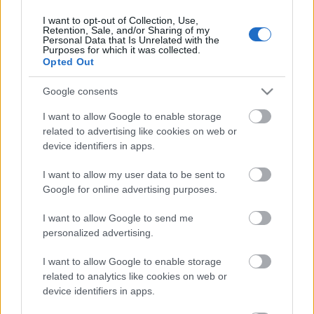
I want to opt-out of Collection, Use,
Retention, Sale, and/or Sharing of my
Personal Data that Is Unrelated with the
HIRDETÉS
Purposes for which it was collected.
Opted Out
Google consents
HIRDETÉS
I want to allow Google to enable storage
related to advertising like cookies on web or
device identifiers in apps.
LEGOLVASOTTABB
I want to allow my user data to be sent to
Paks II.: Mit jelent az 5. blokk új
Google for online advertising purposes.
mérföldköve a felülvizsgálat
árnyékában?
I want to allow Google to send me
personalized advertising.
I want to allow Google to enable storage
Fontos a postaládákba költöző
széncinegék védelme
related to analytics like cookies on web or
device identifiers in apps.