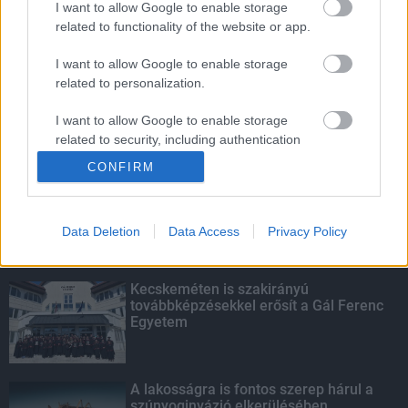
I want to allow Google to enable storage
related to functionality of the website or app.
Amire többmillióan vártunk: szombattól
másodfokúra csökken a riasztás
I want to allow Google to enable storage
related to personalization.
I want to allow Google to enable storage
related to security, including authentication
KIEMELT
functionality and fraud prevention, and other
CONFIRM
user protection.
Megérkezett az eső a Duna
vízgyűjtőjére
Data Deletion
Data Access
Privacy Policy
Kecskeméten is szakirányú
továbbképzésekkel erősít a Gál Ferenc
Egyetem
A lakosságra is fontos szerep hárul a
szúnyoginvázió elkerülésében