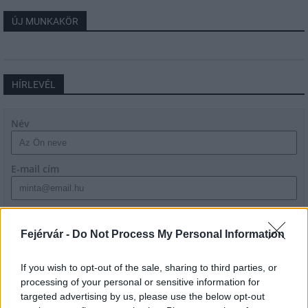
ÚJ MUNKAKÖR
HÍRLEVÉL
Név
E-mail cím
Feliratkozom a hírlevélre és elfogadom az
adatvédelmi
szabályzatot!
Fejérvár -
Do Not Process My Personal Information
FELIRATKOZÁS
If you wish to opt-out of the sale, sharing to third parties, or
processing of your personal or sensitive information for
targeted advertising by us, please use the below opt-out