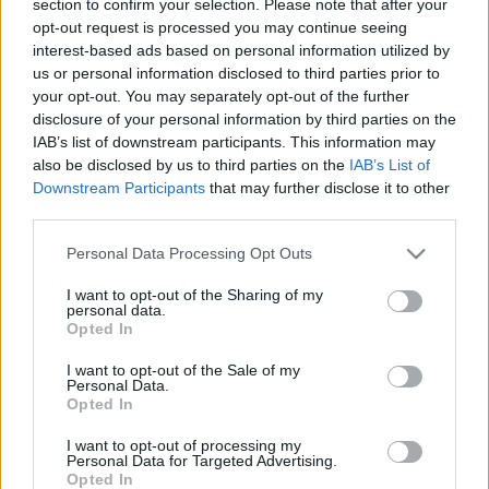
section to confirm your selection. Please note that after your
LEGFRISSEBB
opt-out request is processed you may continue seeing
interest-based ads based on personal information utilized by
Országos hírek
us or personal information disclosed to third parties prior to
Megérkezett az eső a Duna vízgyűjtőjére
your opt-out. You may separately opt-out of the further
disclosure of your personal information by third parties on the
IAB’s list of downstream participants. This information may
also be disclosed by us to third parties on the
IAB’s List of
Downstream Participants
that may further disclose it to other
Aktuális
third parties.
Paks II.: Mit jelent az 5. blokk új
mérföldköve a felülvizsgálat
Please note that this website/app uses one or more Google
Personal Data Processing Opt Outs
árnyékában?
services and may gather and store information including but
not limited to your visit or usage behaviour. You may click to
I want to opt-out of the Sharing of my
personal data.
grant or deny consent to Google and its third-party tags to
Opted In
Helyi hírek
use your data for below specified purposes in below Google
Amire többmillióan vártunk: szombattól
consent section.
I want to opt-out of the Sale of my
másodfokúra csökken a riasztás
Personal Data.
Opted In
I want to opt-out of processing my
Personal Data for Targeted Advertising.
Opted In
HIRDETÉS