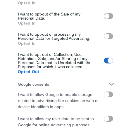
grant or deny consent to Google and its third-party tags to
Helyi hírek
Opted In
use your data for below specified purposes in below Google
Amire többmillióan vártunk: szombattól
consent section.
másodfokúra csökken a riasztás
I want to opt-out of the Sale of my
Personal Data.
Opted In
I want to opt-out of processing my
Personal Data for Targeted Advertising.
Helyi hírek
Opted In
Látlelet a hazai víziközművekről?
Egyetlen, fél évszázados vezetéken múlt
I want to opt-out of Collection, Use,
Bicske vízellátása
Retention, Sale, and/or Sharing of my
Personal Data that Is Unrelated with the
Purposes for which it was collected.
Opted Out
Helyi hírek
Gyárleállításokkal és átszervezett
Google consents
termeléssel tehermentesíti a
villamosenergia-rendszert a STRABAG
I want to allow Google to enable storage
related to advertising like cookies on web or
device identifiers in apps.
HIRDETÉS
I want to allow my user data to be sent to
Google for online advertising purposes.