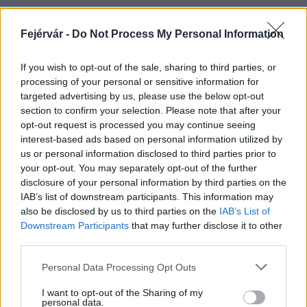
Fejérvár -
Do Not Process My Personal Information
HÍRLEVÉL
If you wish to opt-out of the sale, sharing to third parties, or
processing of your personal or sensitive information for
Név
targeted advertising by us, please use the below opt-out
section to confirm your selection. Please note that after your
opt-out request is processed you may continue seeing
E-mail cím
interest-based ads based on personal information utilized by
us or personal information disclosed to third parties prior to
your opt-out. You may separately opt-out of the further
Feliratkozom a hírlevélre és elfogadom az
adatvédelmi
disclosure of your personal information by third parties on the
szabályzatot!
IAB’s list of downstream participants. This information may
also be disclosed by us to third parties on the
IAB’s List of
FELIRATKOZÁS
Downstream Participants
that may further disclose it to other
third parties.
Please note that this website/app uses one or more Google
Personal Data Processing Opt Outs
services and may gather and store information including but
LEGFRISSEBB
not limited to your visit or usage behaviour. You may click to
I want to opt-out of the Sharing of my
personal data.