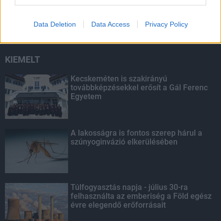
széncinegék védelme
Data Deletion
Data Access
Privacy Policy
KIEMELT
Kecskeméten is szakirányú
továbbképzésekkel erősít a Gál Ferenc
Egyetem
A lakosságra is fontos szerep hárul a
szúnyoginvázió elkerülésében
Túlfogyasztás napja - július 30-ra
felhasználta az emberiség a Föld egész
évre elegendő erőforrásait