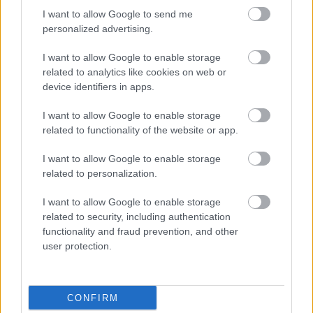
HIRDETÉS
I want to allow Google to send me
personalized advertising.
I want to allow Google to enable storage
HIRDETÉS
related to analytics like cookies on web or
device identifiers in apps.
I want to allow Google to enable storage
LEGOLVASOTTABB
related to functionality of the website or app.
Egyhetes országos ellenőrzést tart a
I want to allow Google to enable storage
rendőrség a utakon
related to personalization.
I want to allow Google to enable storage
related to security, including authentication
Mától jelentkezhetnek a kivitelezők a
functionality and fraud prevention, and other
háztartások napelemes és fűtési
user protection.
rendszereit támogató pályázatra
CONFIRM
Fontos a postaládákba költöző