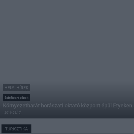
HELYI HÍREK
építőipari cégek
Környezetbarát borászati oktató központ épül Etyeken
2016.08.17
TURISZTIKA