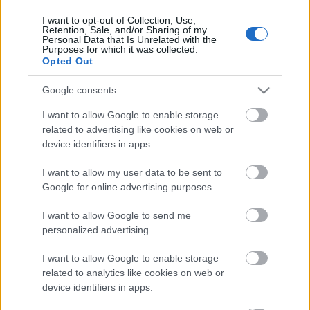
I want to opt-out of Collection, Use,
Retention, Sale, and/or Sharing of my
Personal Data that Is Unrelated with the
HIRDETÉS
Purposes for which it was collected.
Opted Out
Google consents
HIRDETÉS
I want to allow Google to enable storage
related to advertising like cookies on web or
device identifiers in apps.
LEGOLVASOTTABB
I want to allow my user data to be sent to
Fontos a postaládákba költöző
Google for online advertising purposes.
széncinegék védelme
I want to allow Google to send me
personalized advertising.
I want to allow Google to enable storage
Amire többmillióan vártunk: szombattól
másodfokúra csökken a riasztás
related to analytics like cookies on web or
device identifiers in apps.