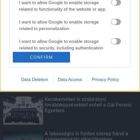
I want to allow Google to enable storage
related to functionality of the website or app.
Életmentés másképp
I want to allow Google to enable storage
related to personalization.
I want to allow Google to enable storage
related to security, including authentication
KIEMELT
functionality and fraud prevention, and other
CONFIRM
user protection.
Megérkezett az eső a Duna
vízgyűjtőjére
Data Deletion
Data Access
Privacy Policy
Kecskeméten is szakirányú
továbbképzésekkel erősít a Gál Ferenc
Egyetem
A lakosságra is fontos szerep hárul a
szúnyoginvázió elkerülésében