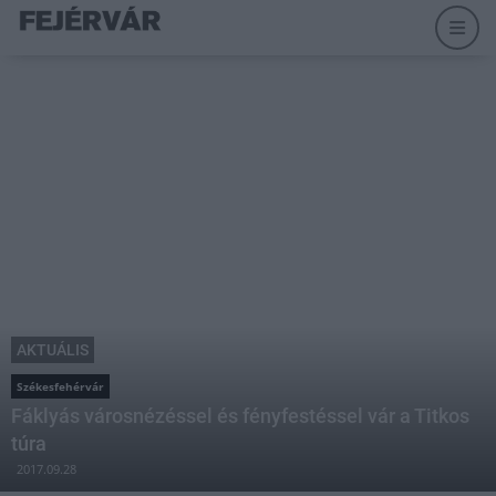
AKTUÁLIS
Székesfehérvár
Fáklyás városnézéssel és fényfestéssel vár a Titkos
túra
2017.09.28