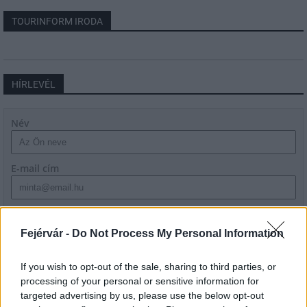
TOURINFORM IRODA
HÍRLEVÉL
Név
E-mail cím
Feliratkozom a hírlevélre és elfogadom az
adatvédelmi
szabályzatot!
Fejérvár -
Do Not Process My Personal Information
FELIRATKOZÁS
If you wish to opt-out of the sale, sharing to third parties, or
processing of your personal or sensitive information for
targeted advertising by us, please use the below opt-out