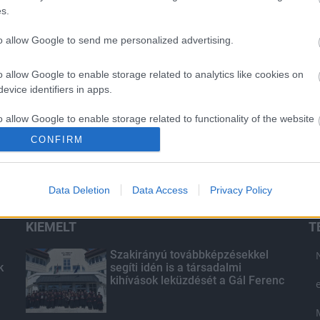
s.
to allow Google to send me personalized advertising.
o allow Google to enable storage related to analytics like cookies on
evice identifiers in apps.
o allow Google to enable storage related to functionality of the website
CONFIRM
o allow Google to enable storage related to personalization.
Data Deletion
Data Access
Privacy Policy
o allow Google to enable storage related to security, including
cation functionality and fraud prevention, and other user protection.
KIEMELT
T
Szakirányú továbbképzésekkel
k
segíti idén is a társadalmi
kihívások leküzdését a Gál Ferenc
Egyetem