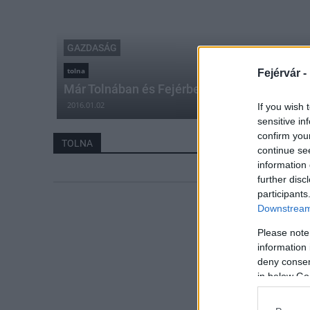
GAZDASÁG
tolna
Fejérvár -
Már Tolnában és Fejérben is a Főgáz szolgál
2016.01.02
If you wish 
sensitive in
confirm you
TOLNA
continue se
information 
further disc
participants
Downstream 
Please note
information 
deny consent
in below Go