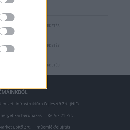
HIRDETÉS
HIRDETÉS
HIRDETÉS
ÉMÁINKBÓL
Nemzeti Infrastruktúra Fejlesztő Zrt. (NIF)
energetikai beruházás
Ke-Víz 21 Zrt.
Market Építő Zrt.
műemlékfelújítás