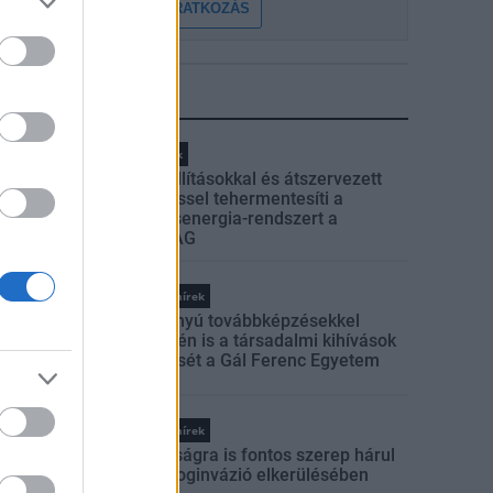
FELIRATKOZÁS
LEGFRISSEBB
Helyi hírek
Gyárleállításokkal és átszervezett
termeléssel tehermentesíti a
villamosenergia-rendszert a
STRABAG
Országos hírek
Szakirányú továbbképzésekkel
segíti idén is a társadalmi kihívások
leküzdését a Gál Ferenc Egyetem
Országos hírek
A lakosságra is fontos szerep hárul
a szúnyoginvázió elkerülésében