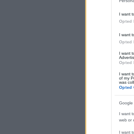
Persona
I want t
Opted 
I want t
Opted 
I want 
Advertis
Opted 
I want t
of my P
was col
Opted 
Google 
I want t
web or d
I want t