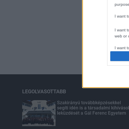
purpose
I want 
I want t
web or d
I want t
or app.
I want t
I want t
authenti
LEGOLVASOTTABB
Szakirányú továbbképzésekkel
segíti idén is a társadalmi kihíváso
leküzdését a Gál Ferenc Egyetem