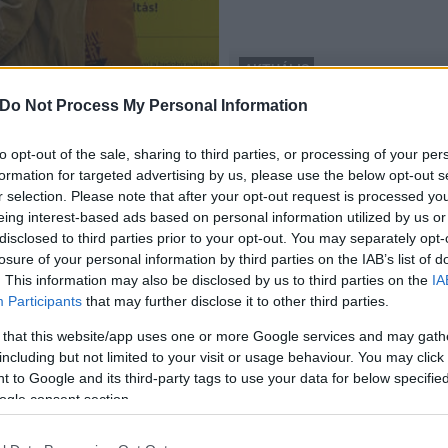
AKTUÁLIS
autizmus
Do Not Process My Personal Information
Az autizmust vérvizsgálatt
2018.02.19
to opt-out of the sale, sharing to third parties, or processing of your per
formation for targeted advertising by us, please use the below opt-out s
r selection. Please note that after your opt-out request is processed y
eing interest-based ads based on personal information utilized by us or
disclosed to third parties prior to your opt-out. You may separately opt-
losure of your personal information by third parties on the IAB’s list of
. This information may also be disclosed by us to third parties on the
IA
Participants
that may further disclose it to other third parties.
 that this website/app uses one or more Google services and may gath
including but not limited to your visit or usage behaviour. You may click 
 to Google and its third-party tags to use your data for below specifi
ogle consent section.