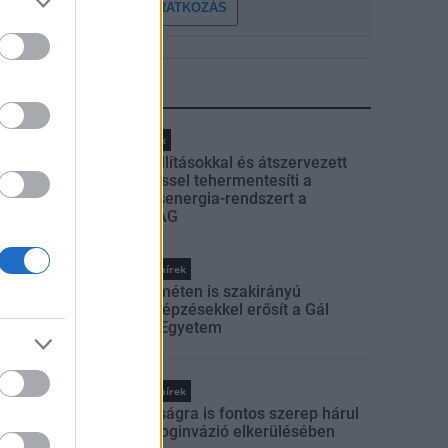
FELIRATKOZÁS
LEGFRISSEBB
Helyi hírek
Gyárleállításokkal és átszervezett
termeléssel tehermentesíti a
villamosenergia-rendszert a
STRABAG
Országos hírek
Kecskeméten is szakirányú
továbbképzésekkel erősít a Gál
Ferenc Egyetem
Országos hírek
A lakosságra is fontos szerep hárul
a szúnyoginvázió elkerülésében