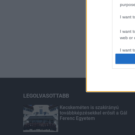
purpose
I want 
I want t
web or d
I want t
or app.
I want t
I want t
authenti
LEGOLVASOTTABB
Kecskeméten is szakirányú
továbbképzésekkel erősít a Gál
Ferenc Egyetem