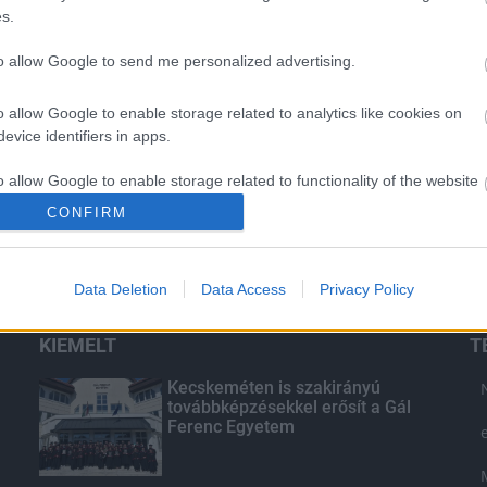
s.
to allow Google to send me personalized advertising.
o allow Google to enable storage related to analytics like cookies on
evice identifiers in apps.
o allow Google to enable storage related to functionality of the website
CONFIRM
o allow Google to enable storage related to personalization.
Data Deletion
Data Access
Privacy Policy
o allow Google to enable storage related to security, including
cation functionality and fraud prevention, and other user protection.
KIEMELT
T
Kecskeméten is szakirányú
továbbképzésekkel erősít a Gál
Ferenc Egyetem