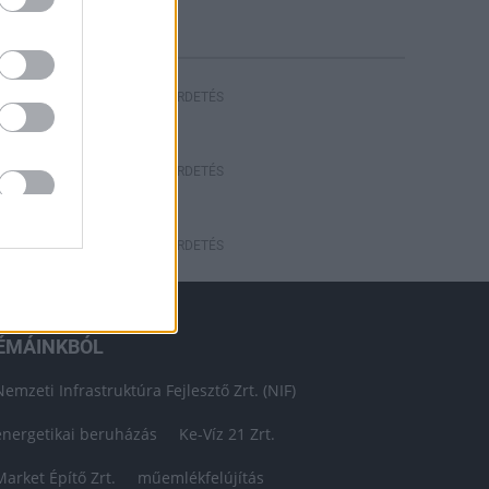
HIRDETÉS
HIRDETÉS
HIRDETÉS
ÉMÁINKBÓL
Nemzeti Infrastruktúra Fejlesztő Zrt. (NIF)
energetikai beruházás
Ke-Víz 21 Zrt.
Market Építő Zrt.
műemlékfelújítás