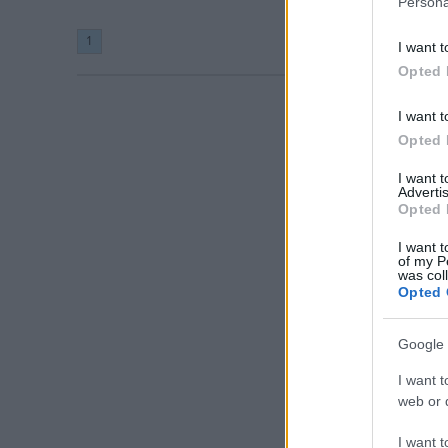
Persona
1
I want t
Opted 
I want t
Opted 
I want 
Advertis
Opted 
I want t
of my P
was col
Opted 
Google 
I want t
web or d
I want t