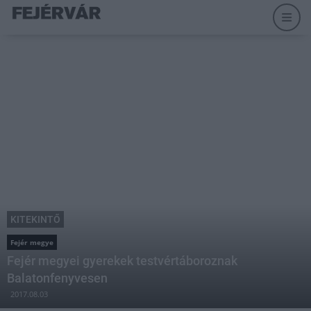
KITEKINTŐ
Fejér megye
Fejér megyei gyerekek testvértáboroznak
Balatonfenyvesen
2017.08.03