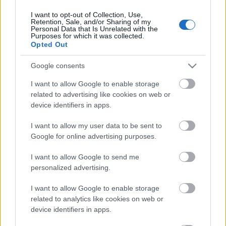
I want to opt-out of Collection, Use,
Retention, Sale, and/or Sharing of my
Personal Data that Is Unrelated with the
HIRDETÉS
Purposes for which it was collected.
Opted Out
Google consents
HIRDETÉS
I want to allow Google to enable storage
related to advertising like cookies on web or
device identifiers in apps.
LEGOLVASOTTABB
I want to allow my user data to be sent to
Megérkezett az eső a Duna
Google for online advertising purposes.
vízgyűjtőjére
I want to allow Google to send me
personalized advertising.
I want to allow Google to enable storage
Paks II.: Mit jelent az 5. blokk új
mérföldköve a felülvizsgálat
related to analytics like cookies on web or
árnyékában?
device identifiers in apps.