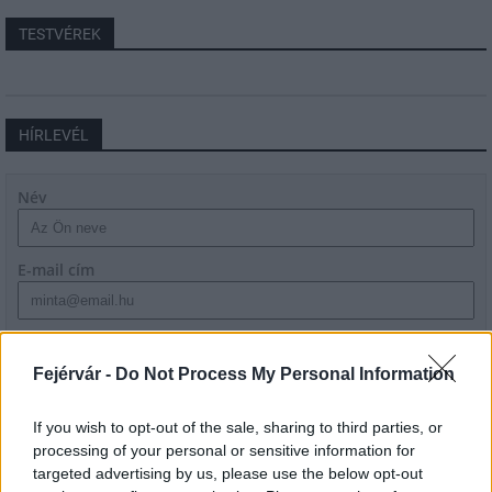
TESTVÉREK
HÍRLEVÉL
Név
E-mail cím
Feliratkozom a hírlevélre és elfogadom az
adatvédelmi
szabályzatot!
Fejérvár -
Do Not Process My Personal Information
FELIRATKOZÁS
If you wish to opt-out of the sale, sharing to third parties, or
processing of your personal or sensitive information for
targeted advertising by us, please use the below opt-out