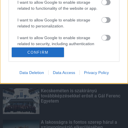
I want to allow Google to enable storage
related to functionality of the website or app.
Fontos a postaládákba költöző
széncinegék védelme
I want to allow Google to enable storage
related to personalization.
I want to allow Google to enable storage
related to security, including authentication
KIEMELT
functionality and fraud prevention, and other
CONFIRM
user protection.
Megérkezett az eső a Duna
vízgyűjtőjére
Data Deletion
Data Access
Privacy Policy
Kecskeméten is szakirányú
továbbképzésekkel erősít a Gál Ferenc
Egyetem
A lakosságra is fontos szerep hárul a
szúnyoginvázió elkerülésében