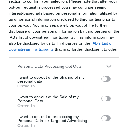
section to confirm your selection. Please note that after your
LEGFRISSEBB
opt-out request is processed you may continue seeing
interest-based ads based on personal information utilized by
Országos hírek
us or personal information disclosed to third parties prior to
Megérkezett az eső a Duna vízgyűjtőjére
your opt-out. You may separately opt-out of the further
disclosure of your personal information by third parties on the
IAB’s list of downstream participants. This information may
also be disclosed by us to third parties on the
IAB’s List of
Downstream Participants
that may further disclose it to other
Aktuális
third parties.
Paks II.: Mit jelent az 5. blokk új
mérföldköve a felülvizsgálat
Please note that this website/app uses one or more Google
Personal Data Processing Opt Outs
árnyékában?
services and may gather and store information including but
not limited to your visit or usage behaviour. You may click to
I want to opt-out of the Sharing of my
personal data.
grant or deny consent to Google and its third-party tags to
Opted In
Helyi hírek
use your data for below specified purposes in below Google
Amire többmillióan vártunk: szombattól
consent section.
I want to opt-out of the Sale of my
másodfokúra csökken a riasztás
Personal Data.
Opted In
I want to opt-out of processing my
Personal Data for Targeted Advertising.
Opted In
HIRDETÉS