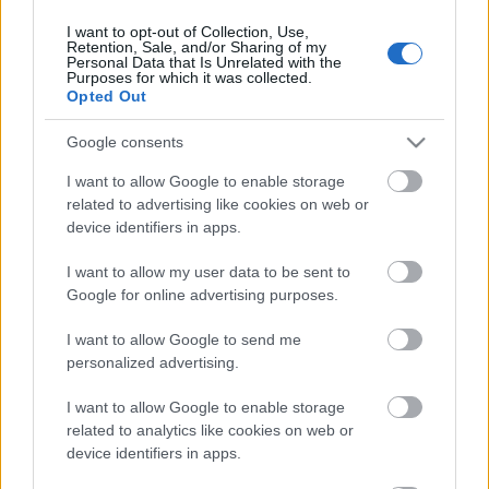
I want to opt-out of Collection, Use,
Retention, Sale, and/or Sharing of my
Personal Data that Is Unrelated with the
HIRDETÉS
Purposes for which it was collected.
Opted Out
Google consents
HIRDETÉS
I want to allow Google to enable storage
related to advertising like cookies on web or
device identifiers in apps.
LEGOLVASOTTABB
I want to allow my user data to be sent to
Paks II.: Mit jelent az 5. blokk új
Google for online advertising purposes.
mérföldköve a felülvizsgálat
árnyékában?
I want to allow Google to send me
personalized advertising.
I want to allow Google to enable storage
Fontos a postaládákba költöző
széncinegék védelme
related to analytics like cookies on web or
device identifiers in apps.