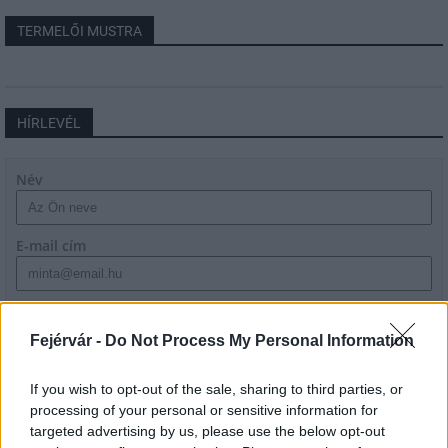
TERMELŐI MUSTRA
HÍRLEVÉL
Név
E-mail cím
Feliratkozom a hírlevélre és elfogadom az
adatvédelmi
szabályzatot!
Fejérvár -
Do Not Process My Personal Information
FELIRATKOZÁS
If you wish to opt-out of the sale, sharing to third parties, or
processing of your personal or sensitive information for
targeted advertising by us, please use the below opt-out