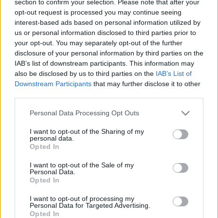
section to confirm your selection. Please note that after your
LEGFRISSEBB
opt-out request is processed you may continue seeing
interest-based ads based on personal information utilized by
Országos hírek
us or personal information disclosed to third parties prior to
Megérkezett az eső a Duna vízgyűjtőjére
your opt-out. You may separately opt-out of the further
disclosure of your personal information by third parties on the
IAB’s list of downstream participants. This information may
also be disclosed by us to third parties on the
IAB’s List of
Downstream Participants
that may further disclose it to other
Aktuális
third parties.
Paks II.: Mit jelent az 5. blokk új
mérföldköve a felülvizsgálat
Please note that this website/app uses one or more Google
Personal Data Processing Opt Outs
árnyékában?
services and may gather and store information including but
not limited to your visit or usage behaviour. You may click to
I want to opt-out of the Sharing of my
personal data.
grant or deny consent to Google and its third-party tags to
Opted In
Helyi hírek
use your data for below specified purposes in below Google
Amire többmillióan vártunk: szombattól
consent section.
I want to opt-out of the Sale of my
másodfokúra csökken a riasztás
Personal Data.
Opted In
I want to opt-out of processing my
Personal Data for Targeted Advertising.
Opted In
HIRDETÉS