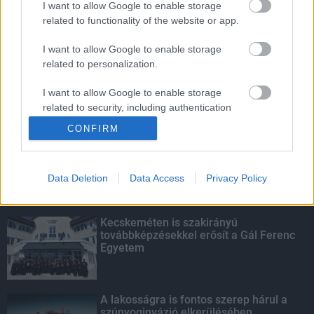
I want to allow Google to enable storage
related to functionality of the website or app.
Amire többmillióan vártunk: szombattól
másodfokúra csökken a riasztás
I want to allow Google to enable storage
related to personalization.
I want to allow Google to enable storage
related to security, including authentication
KIEMELT
functionality and fraud prevention, and other
CONFIRM
user protection.
Megérkezett az eső a Duna
vízgyűjtőjére
Data Deletion
Data Access
Privacy Policy
Kecskeméten is szakirányú
továbbképzésekkel erősít a Gál Ferenc
Egyetem
A lakosságra is fontos szerep hárul a
szúnyoginvázió elkerülésében