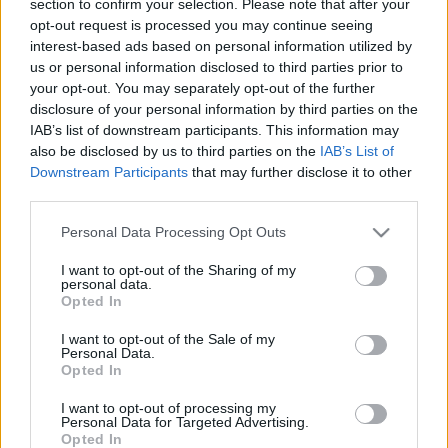
section to confirm your selection. Please note that after your
LEGFRISSEBB
opt-out request is processed you may continue seeing
interest-based ads based on personal information utilized by
Országos hírek
us or personal information disclosed to third parties prior to
Megérkezett az eső a Duna vízgyűjtőjére
your opt-out. You may separately opt-out of the further
disclosure of your personal information by third parties on the
IAB’s list of downstream participants. This information may
also be disclosed by us to third parties on the
IAB’s List of
Downstream Participants
that may further disclose it to other
Aktuális
third parties.
Paks II.: Mit jelent az 5. blokk új
mérföldköve a felülvizsgálat
Please note that this website/app uses one or more Google
Personal Data Processing Opt Outs
árnyékában?
services and may gather and store information including but
not limited to your visit or usage behaviour. You may click to
I want to opt-out of the Sharing of my
personal data.
grant or deny consent to Google and its third-party tags to
Opted In
Helyi hírek
use your data for below specified purposes in below Google
Amire többmillióan vártunk: szombattól
consent section.
I want to opt-out of the Sale of my
másodfokúra csökken a riasztás
Personal Data.
Opted In
I want to opt-out of processing my
Personal Data for Targeted Advertising.
Opted In
HIRDETÉS