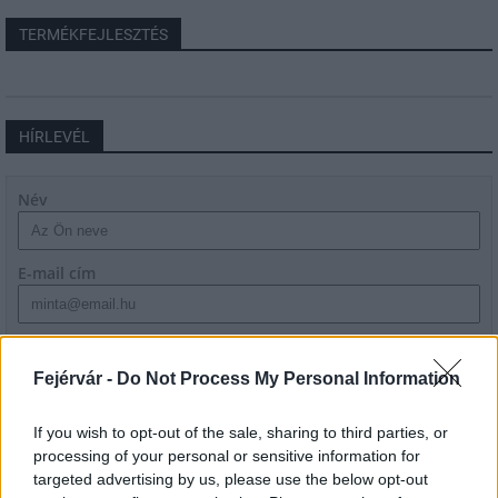
TERMÉKFEJLESZTÉS
HÍRLEVÉL
Név
E-mail cím
Feliratkozom a hírlevélre és elfogadom az
adatvédelmi
szabályzatot!
Fejérvár -
Do Not Process My Personal Information
FELIRATKOZÁS
If you wish to opt-out of the sale, sharing to third parties, or
processing of your personal or sensitive information for
targeted advertising by us, please use the below opt-out