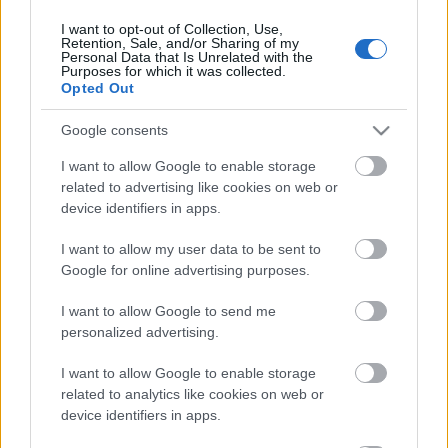
I want to opt-out of Collection, Use,
Retention, Sale, and/or Sharing of my
Personal Data that Is Unrelated with the
HIRDETÉS
Purposes for which it was collected.
Opted Out
Google consents
HIRDETÉS
I want to allow Google to enable storage
related to advertising like cookies on web or
device identifiers in apps.
LEGOLVASOTTABB
I want to allow my user data to be sent to
Paks II.: Mit jelent az 5. blokk új
Google for online advertising purposes.
mérföldköve a felülvizsgálat
árnyékában?
I want to allow Google to send me
personalized advertising.
I want to allow Google to enable storage
Fontos a postaládákba költöző
széncinegék védelme
related to analytics like cookies on web or
device identifiers in apps.