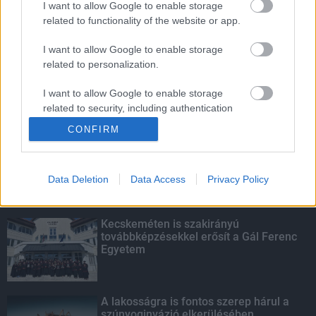
I want to allow Google to enable storage
related to functionality of the website or app.
Amire többmillióan vártunk: szombattól
másodfokúra csökken a riasztás
I want to allow Google to enable storage
related to personalization.
I want to allow Google to enable storage
related to security, including authentication
KIEMELT
functionality and fraud prevention, and other
CONFIRM
user protection.
Megérkezett az eső a Duna
vízgyűjtőjére
Data Deletion
Data Access
Privacy Policy
Kecskeméten is szakirányú
továbbképzésekkel erősít a Gál Ferenc
Egyetem
A lakosságra is fontos szerep hárul a
szúnyoginvázió elkerülésében