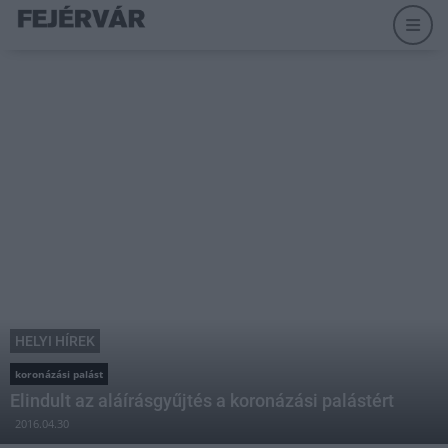
HELYI HÍREK
koronázási palást
Elindult az aláírásgyűjtés a koronázási palástért
2016.04.30