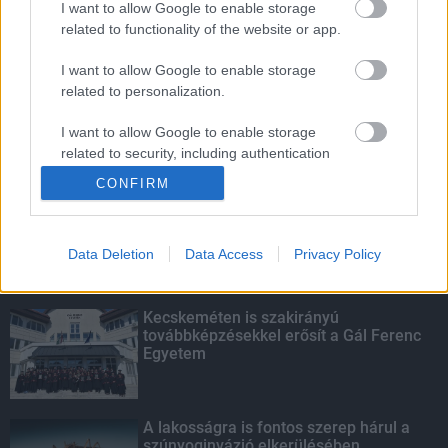
I want to allow Google to enable storage
related to functionality of the website or app.
Amire többmillióan vártunk: szombattól
másodfokúra csökken a riasztás
I want to allow Google to enable storage
related to personalization.
I want to allow Google to enable storage
related to security, including authentication
KIEMELT
functionality and fraud prevention, and other
CONFIRM
user protection.
Megérkezett az eső a Duna
vízgyűjtőjére
Data Deletion
Data Access
Privacy Policy
Kecskeméten is szakirányú
továbbképzésekkel erősít a Gál Ferenc
Egyetem
A lakosságra is fontos szerep hárul a
szúnyoginvázió elkerülésében