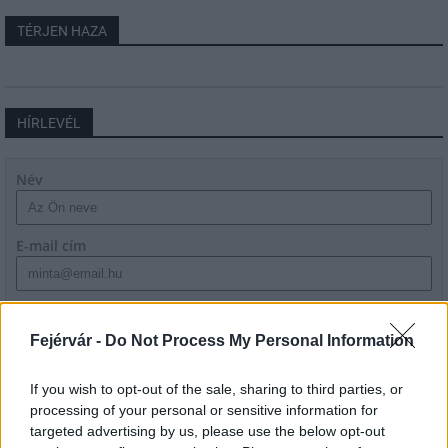
TÉRJEN HAZA
HÍRLEVÉL
Név
E-mail cím
Feliratkozom a hírlevélre és elfogadom az
adatvédelmi
szabályzatot!
Fejérvár -
Do Not Process My Personal Information
FELIRATKOZÁS
If you wish to opt-out of the sale, sharing to third parties, or
processing of your personal or sensitive information for
targeted advertising by us, please use the below opt-out