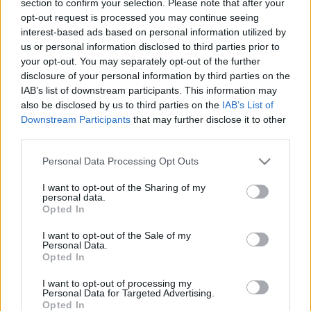
section to confirm your selection. Please note that after your
LEGFRISSEBB
opt-out request is processed you may continue seeing
interest-based ads based on personal information utilized by
Országos hírek
us or personal information disclosed to third parties prior to
Megérkezett az eső a Duna vízgyűjtőjére
your opt-out. You may separately opt-out of the further
disclosure of your personal information by third parties on the
IAB’s list of downstream participants. This information may
also be disclosed by us to third parties on the
IAB’s List of
Downstream Participants
that may further disclose it to other
Aktuális
third parties.
Paks II.: Mit jelent az 5. blokk új
mérföldköve a felülvizsgálat
Please note that this website/app uses one or more Google
Personal Data Processing Opt Outs
árnyékában?
services and may gather and store information including but
not limited to your visit or usage behaviour. You may click to
I want to opt-out of the Sharing of my
personal data.
grant or deny consent to Google and its third-party tags to
Opted In
Helyi hírek
use your data for below specified purposes in below Google
Amire többmillióan vártunk: szombattól
consent section.
I want to opt-out of the Sale of my
másodfokúra csökken a riasztás
Personal Data.
Opted In
I want to opt-out of processing my
Personal Data for Targeted Advertising.
Opted In
HIRDETÉS