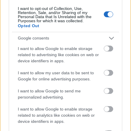
I want to opt-out of Collection, Use,
Retention, Sale, and/or Sharing of my
Personal Data that Is Unrelated with the
HIRDETÉS
Purposes for which it was collected.
Opted Out
Google consents
HIRDETÉS
I want to allow Google to enable storage
related to advertising like cookies on web or
device identifiers in apps.
LEGOLVASOTTABB
I want to allow my user data to be sent to
Paks II.: Mit jelent az 5. blokk új
Google for online advertising purposes.
mérföldköve a felülvizsgálat
árnyékában?
I want to allow Google to send me
personalized advertising.
I want to allow Google to enable storage
Fontos a postaládákba költöző
széncinegék védelme
related to analytics like cookies on web or
device identifiers in apps.