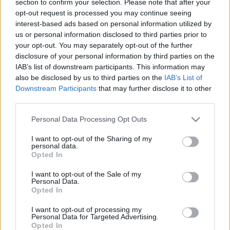
section to confirm your selection. Please note that after your
LEGFRISSEBB
opt-out request is processed you may continue seeing
interest-based ads based on personal information utilized by
Helyi hírek
us or personal information disclosed to third parties prior to
Amire többmillióan vártunk: szombattól
your opt-out. You may separately opt-out of the further
másodfokúra csökken a riasztás
disclosure of your personal information by third parties on the
IAB’s list of downstream participants. This information may
also be disclosed by us to third parties on the
IAB’s List of
Downstream Participants
that may further disclose it to other
Helyi hírek
third parties.
Látlelet a hazai víziközművekről?
Egyetlen, fél évszázados vezetéken múlt
Please note that this website/app uses one or more Google
Personal Data Processing Opt Outs
Bicske vízellátása
services and may gather and store information including but
not limited to your visit or usage behaviour. You may click to
I want to opt-out of the Sharing of my
personal data.
grant or deny consent to Google and its third-party tags to
Opted In
Helyi hírek
use your data for below specified purposes in below Google
Gyárleállításokkal és átszervezett
consent section.
I want to opt-out of the Sale of my
termeléssel tehermentesíti a
Personal Data.
villamosenergia-rendszert a STRABAG
Opted In
I want to opt-out of processing my
Personal Data for Targeted Advertising.
Opted In
HIRDETÉS