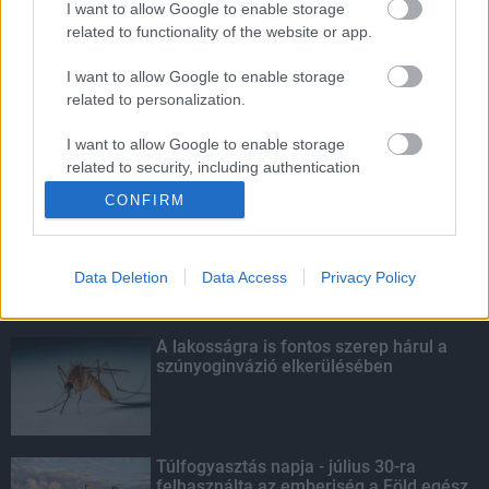
I want to allow Google to enable storage
related to functionality of the website or app.
Amire többmillióan vártunk: szombattól
másodfokúra csökken a riasztás
I want to allow Google to enable storage
related to personalization.
I want to allow Google to enable storage
related to security, including authentication
KIEMELT
functionality and fraud prevention, and other
CONFIRM
user protection.
Kecskeméten is szakirányú
továbbképzésekkel erősít a Gál Ferenc
Egyetem
Data Deletion
Data Access
Privacy Policy
A lakosságra is fontos szerep hárul a
szúnyoginvázió elkerülésében
Túlfogyasztás napja - július 30-ra
felhasználta az emberiség a Föld egész