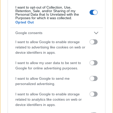
I want to opt-out of Collection, Use,
Retention, Sale, and/or Sharing of my
Personal Data that Is Unrelated with the
HIRDETÉS
Purposes for which it was collected.
Opted Out
Google consents
HIRDETÉS
I want to allow Google to enable storage
related to advertising like cookies on web or
device identifiers in apps.
LEGOLVASOTTABB
I want to allow my user data to be sent to
Látlelet a hazai víziközművekről?
Google for online advertising purposes.
Egyetlen, fél évszázados vezetéken
múlt Bicske vízellátása
I want to allow Google to send me
personalized advertising.
I want to allow Google to enable storage
Egyhetes országos ellenőrzést tart a
rendőrség a utakon
related to analytics like cookies on web or
device identifiers in apps.