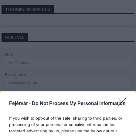
TECHNIKUMI KISPOSTA
HÍRLEVÉL
Név
E-mail cím
Feliratkozom a hírlevélre és elfogadom az
adatvédelmi
szabályzatot!
Fejérvár -
Do Not Process My Personal Information
FELIRATKOZÁS
If you wish to opt-out of the sale, sharing to third parties, or
processing of your personal or sensitive information for
targeted advertising by us, please use the below opt-out