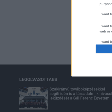
purpose
I want 
I want t
web or d
I want t
or app.
I want t
I want t
authenti
LEGOLVASOTTABB
Szakirányú továbbképzésekkel
segíti idén is a társadalmi kihíváso
leküzdését a Gál Ferenc Egyetem