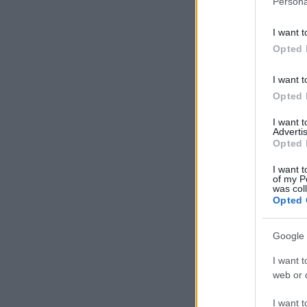
Persona
I want t
Opted 
I want t
Opted 
I want 
Advertis
Opted 
I want t
of my P
was col
Opted 
Google 
I want t
web or d
I want t