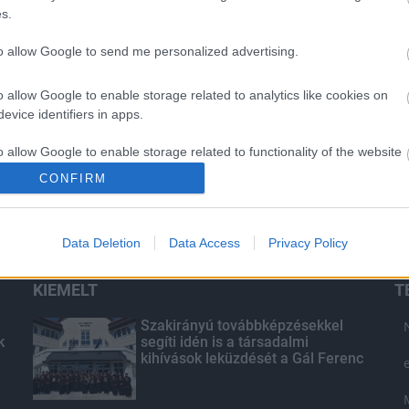
s.
to allow Google to send me personalized advertising.
o allow Google to enable storage related to analytics like cookies on
evice identifiers in apps.
o allow Google to enable storage related to functionality of the website
CONFIRM
o allow Google to enable storage related to personalization.
Data Deletion
Data Access
Privacy Policy
o allow Google to enable storage related to security, including
cation functionality and fraud prevention, and other user protection.
KIEMELT
T
Szakirányú továbbképzésekkel
k
segíti idén is a társadalmi
kihívások leküzdését a Gál Ferenc
Egyetem