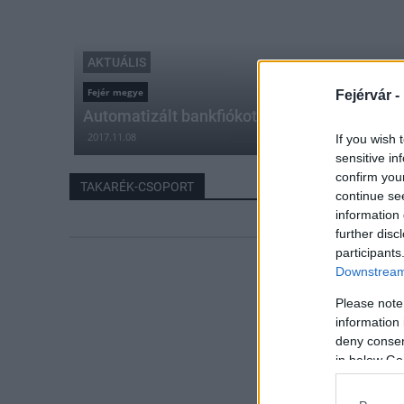
AKTUÁLIS
Fejér megye
Fejérvár -
Automatizált bankfiókot nyitott a Takarék-
2017.11.08
If you wish 
sensitive in
confirm you
TAKARÉK-CSOPORT
continue se
information 
further disc
participants
Downstream 
Please note
information 
deny consent
in below Go