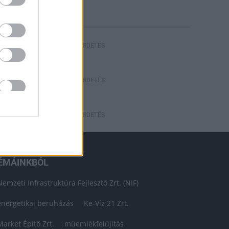
HIRDETÉS
HIRDETÉS
HIRDETÉS
ÉMÁINKBÓL
Nemzeti Infrastruktúra Fejlesztő Zrt. (NIF)
energetikai beruházás
Ke-Víz 21 Zrt.
Market Építő Zrt.
műemlékfelújítás