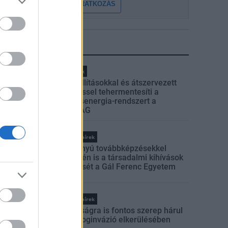
FELIRATKOZÁS
LEGFRISSEBB
Helyi hírek
Gyárleállításokkal és átszervezett
termeléssel tehermentesíti a
villamosenergia-rendszert a
STRABAG
Országos hírek
Szakirányú továbbképzésekkel
segíti idén is a társadalmi kihívások
leküzdését a Gál Ferenc Egyetem
Országos hírek
A lakosságra is fontos szerep hárul
a szúnyoginvázió elkerülésében