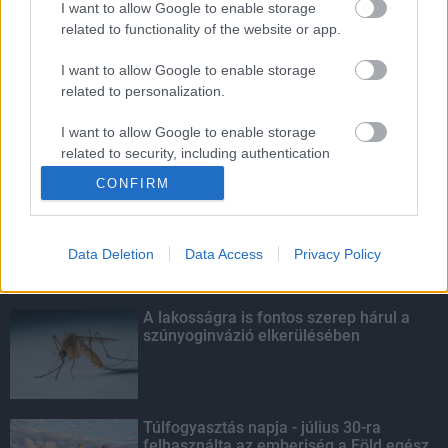
I want to allow Google to enable storage
related to functionality of the website or app.
Mától jelentkezhetnek a kivitelezők a
háztartások napelemes és fűtési
I want to allow Google to enable storage
rendszereit támogató pályázatra
related to personalization.
I want to allow Google to enable storage
related to security, including authentication
KIEMELT
functionality and fraud prevention, and other
CONFIRM
user protection.
Kecskeméten is szakirányú
továbbképzésekkel erősít a Gál Ferenc
Egyetem
Data Deletion
Data Access
Privacy Policy
A lakosságra is fontos szerep hárul a
szúnyoginvázió elkerülésében
Túlfogyasztás napja - július 30-ra
felhasználta az emberiség a Föld egész