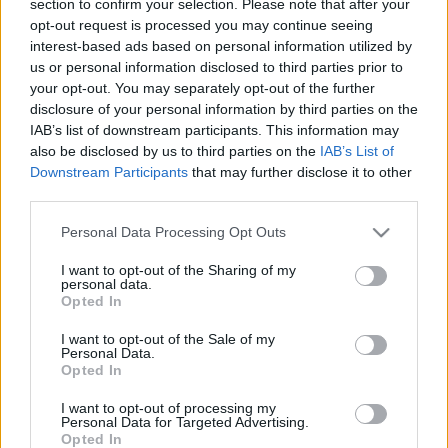
section to confirm your selection. Please note that after your
LEGFRISSEBB
opt-out request is processed you may continue seeing
interest-based ads based on personal information utilized by
Helyi hírek
us or personal information disclosed to third parties prior to
Amire többmillióan vártunk: szombattól
your opt-out. You may separately opt-out of the further
másodfokúra csökken a riasztás
disclosure of your personal information by third parties on the
IAB’s list of downstream participants. This information may
also be disclosed by us to third parties on the
IAB’s List of
Downstream Participants
that may further disclose it to other
Helyi hírek
third parties.
Látlelet a hazai víziközművekről?
Egyetlen, fél évszázados vezetéken múlt
Please note that this website/app uses one or more Google
Personal Data Processing Opt Outs
Bicske vízellátása
services and may gather and store information including but
not limited to your visit or usage behaviour. You may click to
I want to opt-out of the Sharing of my
personal data.
grant or deny consent to Google and its third-party tags to
Opted In
Helyi hírek
use your data for below specified purposes in below Google
Gyárleállításokkal és átszervezett
consent section.
I want to opt-out of the Sale of my
termeléssel tehermentesíti a
Personal Data.
villamosenergia-rendszert a STRABAG
Opted In
I want to opt-out of processing my
Personal Data for Targeted Advertising.
Opted In
HIRDETÉS