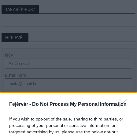
TAKARÉK-BUSZ
HÍRLEVÉL
Név
E-mail cím
Feliratkozom a hírlevélre és elfogadom az
adatvédelmi
szabályzatot!
Fejérvár -
Do Not Process My Personal Information
FELIRATKOZÁS
If you wish to opt-out of the sale, sharing to third parties, or
processing of your personal or sensitive information for
targeted advertising by us, please use the below opt-out