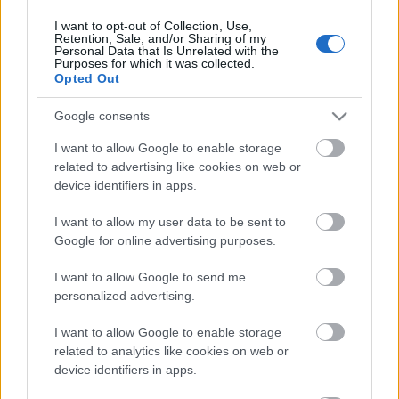
I want to opt-out of Collection, Use,
Retention, Sale, and/or Sharing of my
Personal Data that Is Unrelated with the
HIRDETÉS
Purposes for which it was collected.
Opted Out
Google consents
HIRDETÉS
I want to allow Google to enable storage
related to advertising like cookies on web or
device identifiers in apps.
LEGOLVASOTTABB
I want to allow my user data to be sent to
Látlelet a hazai víziközművekről?
Google for online advertising purposes.
Egyetlen, fél évszázados vezetéken
múlt Bicske vízellátása
I want to allow Google to send me
personalized advertising.
I want to allow Google to enable storage
Egyhetes országos ellenőrzést tart a
rendőrség a utakon
related to analytics like cookies on web or
device identifiers in apps.