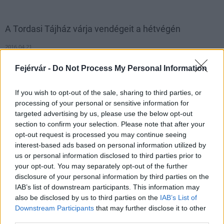
A Tordasi Tájház várja vendégeit a hétvégén
2016.04.21
Fejérvár -
Do Not Process My Personal Information
1
If you wish to opt-out of the sale, sharing to third parties, or
processing of your personal or sensitive information for
targeted advertising by us, please use the below opt-out
section to confirm your selection. Please note that after your
HÍRLEVÉL
opt-out request is processed you may continue seeing
interest-based ads based on personal information utilized by
Név
us or personal information disclosed to third parties prior to
your opt-out. You may separately opt-out of the further
disclosure of your personal information by third parties on the
E-mail cím
IAB’s list of downstream participants. This information may
also be disclosed by us to third parties on the
IAB’s List of
Downstream Participants
that may further disclose it to other
Feliratkozom a hírlevélre és elfogadom az
adatvédelmi
third parties.