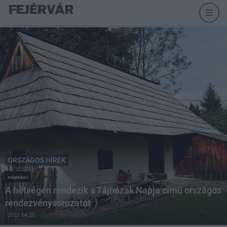
ORSZÁGOS HÍREK
néptánc
A hétvégén rendezik a Tájházak Napja című országos
rendezvénysorozatot
2022.04.20