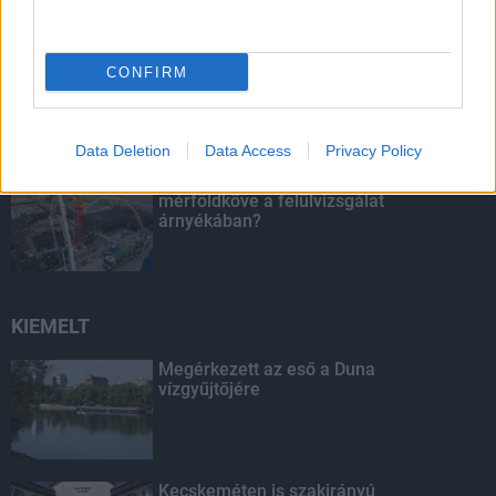
Fontos a postaládákba költöző
CONFIRM
széncinegék védelme
Data Deletion
Data Access
Privacy Policy
Paks II.: Mit jelent az 5. blokk új
mérföldköve a felülvizsgálat
árnyékában?
KIEMELT
Megérkezett az eső a Duna
vízgyűjtőjére
Kecskeméten is szakirányú