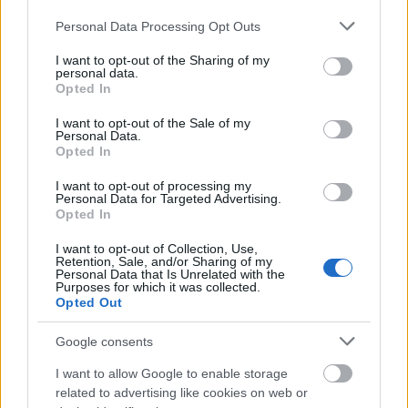
szabályzatot!
Please note that this website/app uses one or more Google
Personal Data Processing Opt Outs
services and may gather and store information including but
FELIRATKOZÁS
not limited to your visit or usage behaviour. You may click to
I want to opt-out of the Sharing of my
personal data.
grant or deny consent to Google and its third-party tags to
Opted In
use your data for below specified purposes in below Google
consent section.
I want to opt-out of the Sale of my
LEGFRISSEBB
Personal Data.
Opted In
Országos hírek
Megérkezett az eső a Duna vízgyűjtőjére
I want to opt-out of processing my
Personal Data for Targeted Advertising.
Opted In
I want to opt-out of Collection, Use,
Retention, Sale, and/or Sharing of my
Personal Data that Is Unrelated with the
Aktuális
Purposes for which it was collected.
Paks II.: Mit jelent az 5. blokk új
Opted Out
mérföldköve a felülvizsgálat
árnyékában?
Google consents
I want to allow Google to enable storage
Helyi hírek
related to advertising like cookies on web or