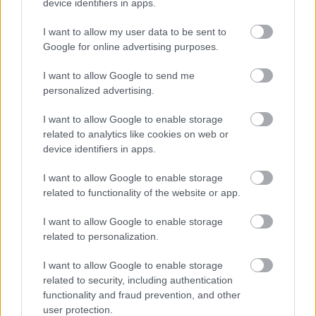
Amire többmillióan vártunk: szombattól
device identifiers in apps.
másodfokúra csökken a riasztás
I want to allow my user data to be sent to
Google for online advertising purposes.
I want to allow Google to send me
HIRDETÉS
personalized advertising.
I want to allow Google to enable storage
related to analytics like cookies on web or
HIRDETÉS
device identifiers in apps.
I want to allow Google to enable storage
HIRDETÉS
related to functionality of the website or app.
I want to allow Google to enable storage
related to personalization.
LEGOLVASOTTABB
I want to allow Google to enable storage
Megérkezett az eső a Duna
related to security, including authentication
vízgyűjtőjére
functionality and fraud prevention, and other
user protection.