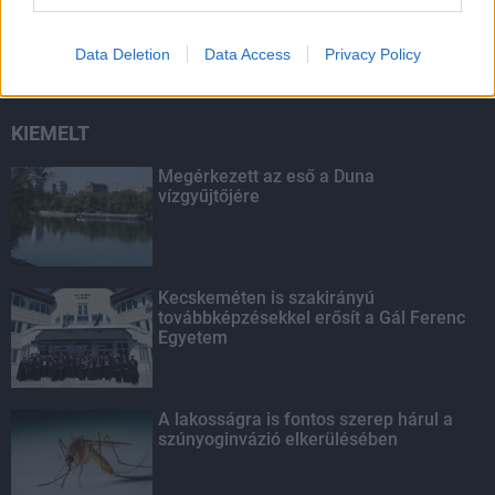
másodfokúra csökken a riasztás
Data Deletion
Data Access
Privacy Policy
KIEMELT
Megérkezett az eső a Duna
vízgyűjtőjére
Kecskeméten is szakirányú
továbbképzésekkel erősít a Gál Ferenc
Egyetem
A lakosságra is fontos szerep hárul a
szúnyoginvázió elkerülésében