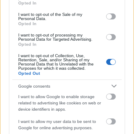
grant or deny consent to Google and its third-party tags to
Országos hírek
Opted In
use your data for below specified purposes in below Google
Megérkezett az eső a Duna vízgyűjtőjére
consent section.
I want to opt-out of the Sale of my
Personal Data.
Opted In
I want to opt-out of processing my
Personal Data for Targeted Advertising.
Aktuális
Opted In
Paks II.: Mit jelent az 5. blokk új
mérföldköve a felülvizsgálat
I want to opt-out of Collection, Use,
árnyékában?
Retention, Sale, and/or Sharing of my
Personal Data that Is Unrelated with the
Purposes for which it was collected.
Opted Out
Helyi hírek
Amire többmillióan vártunk: szombattól
Google consents
másodfokúra csökken a riasztás
I want to allow Google to enable storage
related to advertising like cookies on web or
device identifiers in apps.
HIRDETÉS
I want to allow my user data to be sent to
Google for online advertising purposes.