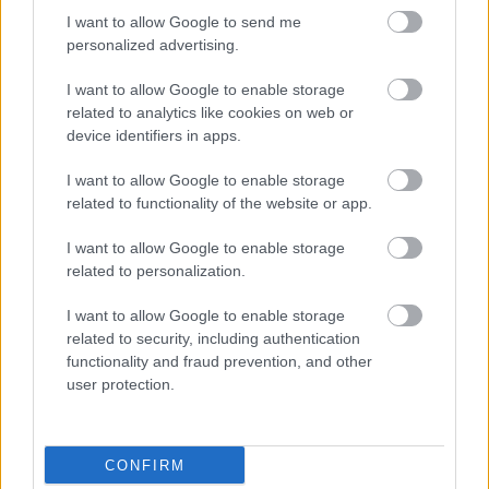
HIRDETÉS
I want to allow Google to send me
personalized advertising.
I want to allow Google to enable storage
HIRDETÉS
related to analytics like cookies on web or
device identifiers in apps.
I want to allow Google to enable storage
LEGOLVASOTTABB
related to functionality of the website or app.
Paks II.: Mit jelent az 5. blokk új
I want to allow Google to enable storage
mérföldköve a felülvizsgálat
related to personalization.
árnyékában?
I want to allow Google to enable storage
related to security, including authentication
Fontos a postaládákba költöző
functionality and fraud prevention, and other
széncinegék védelme
user protection.
CONFIRM
Amire többmillióan vártunk: szombattól