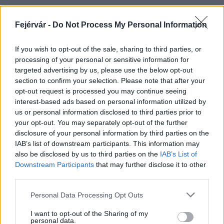
Fejérvár -
Do Not Process My Personal Information
HÍRLEVÉL
If you wish to opt-out of the sale, sharing to third parties, or
processing of your personal or sensitive information for
Név
targeted advertising by us, please use the below opt-out
section to confirm your selection. Please note that after your
opt-out request is processed you may continue seeing
E-mail cím
interest-based ads based on personal information utilized by
us or personal information disclosed to third parties prior to
your opt-out. You may separately opt-out of the further
Feliratkozom a hírlevélre és elfogadom az
adatvédelmi
disclosure of your personal information by third parties on the
szabályzatot!
IAB’s list of downstream participants. This information may
also be disclosed by us to third parties on the
IAB’s List of
FELIRATKOZÁS
Downstream Participants
that may further disclose it to other
third parties.
Please note that this website/app uses one or more Google
Personal Data Processing Opt Outs
services and may gather and store information including but
LEGFRISSEBB
not limited to your visit or usage behaviour. You may click to
I want to opt-out of the Sharing of my
personal data.