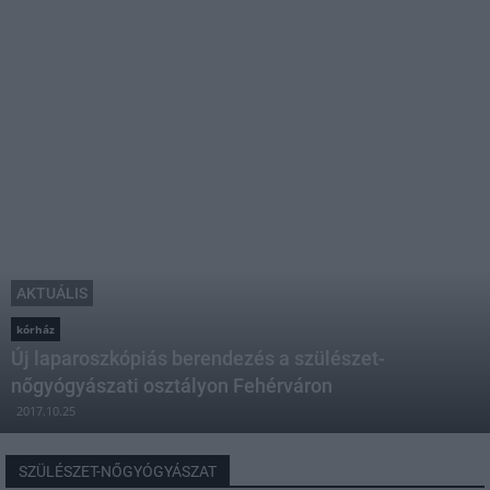
AKTUÁLIS
kórház
Új laparoszkópiás berendezés a szülészet-
nőgyógyászati osztályon Fehérváron
2017.10.25
SZÜLÉSZET-NŐGYÓGYÁSZAT