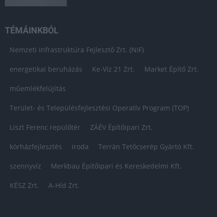
TÉMÁINKBÓL
Nemzeti Infrastruktúra Fejlesztő Zrt. (NIF)
energetikai beruházás
Ke-Víz 21 Zrt.
Market Építő Zrt.
műemlékfelújítás
Terület- és Településfejlesztési Operatív Program (TOP)
Liszt Ferenc repülőtér
ZÁÉV Építőipari Zrt.
kórházfejlesztés
iroda
Terrán Tetőcserép Gyártó Kft.
szennyvíz
Merkbau Építőipari és Kereskedelmi Kft.
KÉSZ Zrt.
A-Híd Zrt.