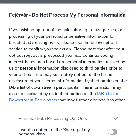
Fejérvár -
Do Not Process My Personal Information
HÍRLEVÉL
If you wish to opt-out of the sale, sharing to third parties, or
processing of your personal or sensitive information for
Név
targeted advertising by us, please use the below opt-out
section to confirm your selection. Please note that after your
opt-out request is processed you may continue seeing
E-mail cím
interest-based ads based on personal information utilized by
us or personal information disclosed to third parties prior to
your opt-out. You may separately opt-out of the further
Feliratkozom a hírlevélre és elfogadom az
adatvédelmi
disclosure of your personal information by third parties on the
szabályzatot!
IAB’s list of downstream participants. This information may
also be disclosed by us to third parties on the
IAB’s List of
FELIRATKOZÁS
Downstream Participants
that may further disclose it to other
third parties.
Please note that this website/app uses one or more Google
Personal Data Processing Opt Outs
services and may gather and store information including but
LEGFRISSEBB
not limited to your visit or usage behaviour. You may click to
I want to opt-out of the Sharing of my
personal data.