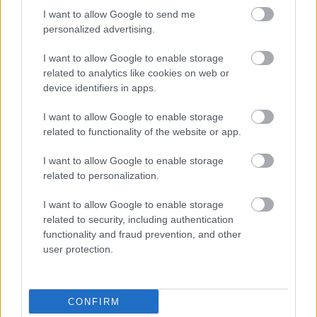
HIRDETÉS
I want to allow Google to send me
personalized advertising.
I want to allow Google to enable storage
HIRDETÉS
related to analytics like cookies on web or
device identifiers in apps.
I want to allow Google to enable storage
LEGOLVASOTTABB
related to functionality of the website or app.
Látlelet a hazai víziközművekről?
I want to allow Google to enable storage
Egyetlen, fél évszázados vezetéken
related to personalization.
múlt Bicske vízellátása
I want to allow Google to enable storage
related to security, including authentication
Egyhetes országos ellenőrzést tart a
functionality and fraud prevention, and other
rendőrség a utakon
user protection.
CONFIRM
Mától jelentkezhetnek a kivitelezők a