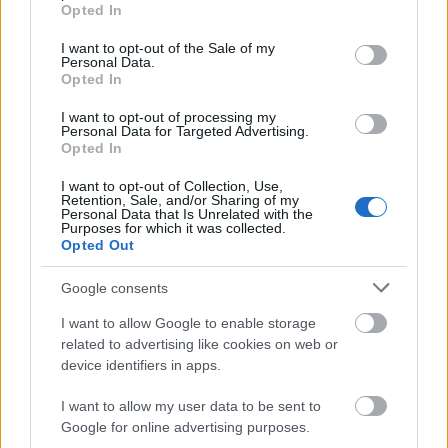
grant or deny consent to Google and its third-party tags to
Helyi hírek
Opted In
use your data for below specified purposes in below Google
Amire többmillióan vártunk: szombattól
consent section.
másodfokúra csökken a riasztás
I want to opt-out of the Sale of my
Personal Data.
Opted In
I want to opt-out of processing my
Personal Data for Targeted Advertising.
Helyi hírek
Opted In
Látlelet a hazai víziközművekről?
Egyetlen, fél évszázados vezetéken múlt
I want to opt-out of Collection, Use,
Bicske vízellátása
Retention, Sale, and/or Sharing of my
Personal Data that Is Unrelated with the
Purposes for which it was collected.
Opted Out
Helyi hírek
Gyárleállításokkal és átszervezett
Google consents
termeléssel tehermentesíti a
villamosenergia-rendszert a STRABAG
I want to allow Google to enable storage
related to advertising like cookies on web or
device identifiers in apps.
HIRDETÉS
I want to allow my user data to be sent to
Google for online advertising purposes.