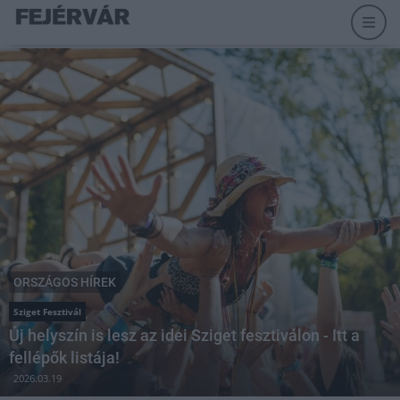
ORSZÁGOS HÍREK
Sziget Fesztivál
Új helyszín is lesz az idei Sziget fesztiválon - Itt a
fellépők listája!
2026.03.19