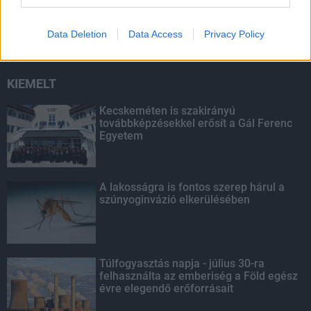
háztartások napelemes és fűtési
rendszereit támogató pályázatra
Data Deletion
Data Access
Privacy Policy
KIEMELT
Kecskeméten is szakirányú
továbbképzésekkel erősít a Gál Ferenc
Egyetem
A lakosságra is fontos szerep hárul a
szúnyoginvázió elkerülésében
Túlfogyasztás napja - július 30-ra
felhasználta az emberiség a Föld egész
évre elegendő erőforrásait