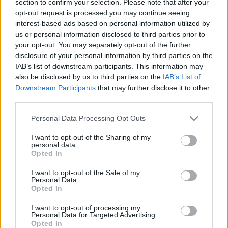
section to confirm your selection. Please note that after your
LEGFRISSEBB
opt-out request is processed you may continue seeing
interest-based ads based on personal information utilized by
Országos hírek
us or personal information disclosed to third parties prior to
Megérkezett az eső a Duna vízgyűjtőjére
your opt-out. You may separately opt-out of the further
disclosure of your personal information by third parties on the
IAB’s list of downstream participants. This information may
also be disclosed by us to third parties on the
IAB’s List of
Downstream Participants
that may further disclose it to other
Aktuális
third parties.
Paks II.: Mit jelent az 5. blokk új
mérföldköve a felülvizsgálat
Please note that this website/app uses one or more Google
Personal Data Processing Opt Outs
árnyékában?
services and may gather and store information including but
not limited to your visit or usage behaviour. You may click to
I want to opt-out of the Sharing of my
personal data.
grant or deny consent to Google and its third-party tags to
Opted In
Helyi hírek
use your data for below specified purposes in below Google
Amire többmillióan vártunk: szombattól
consent section.
I want to opt-out of the Sale of my
másodfokúra csökken a riasztás
Personal Data.
Opted In
I want to opt-out of processing my
Personal Data for Targeted Advertising.
Opted In
HIRDETÉS