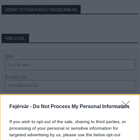
SZENT ISTVÁN KIRÁLY MÚZEUMBAN
HÍRLEVÉL
Név
E-mail cím
Feliratkozom a hírlevélre és elfogadom az
adatvédelmi
szabályzatot!
Fejérvár -
Do Not Process My Personal Information
FELIRATKOZÁS
If you wish to opt-out of the sale, sharing to third parties, or
processing of your personal or sensitive information for
targeted advertising by us, please use the below opt-out