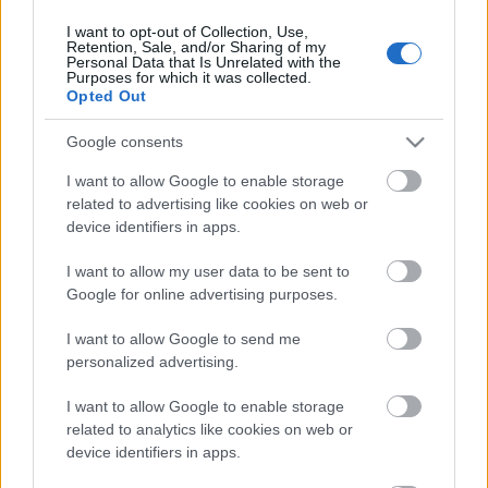
I want to opt-out of Collection, Use,
Retention, Sale, and/or Sharing of my
Personal Data that Is Unrelated with the
HIRDETÉS
Purposes for which it was collected.
Opted Out
Google consents
HIRDETÉS
I want to allow Google to enable storage
related to advertising like cookies on web or
device identifiers in apps.
LEGOLVASOTTABB
I want to allow my user data to be sent to
Paks II.: Mit jelent az 5. blokk új
Google for online advertising purposes.
mérföldköve a felülvizsgálat
árnyékában?
I want to allow Google to send me
personalized advertising.
I want to allow Google to enable storage
Fontos a postaládákba költöző
széncinegék védelme
related to analytics like cookies on web or
device identifiers in apps.