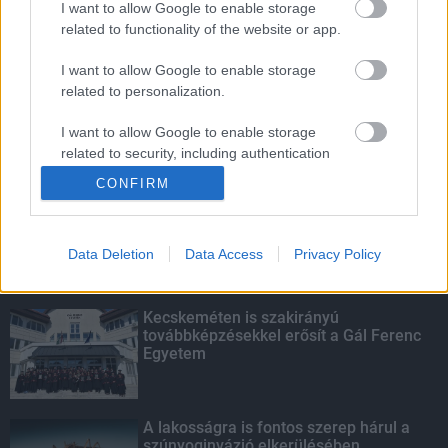
I want to allow Google to enable storage
related to functionality of the website or app.
Amire többmillióan vártunk: szombattól
másodfokúra csökken a riasztás
I want to allow Google to enable storage
related to personalization.
I want to allow Google to enable storage
related to security, including authentication
KIEMELT
functionality and fraud prevention, and other
CONFIRM
user protection.
Megérkezett az eső a Duna
vízgyűjtőjére
Data Deletion
Data Access
Privacy Policy
Kecskeméten is szakirányú
továbbképzésekkel erősít a Gál Ferenc
Egyetem
A lakosságra is fontos szerep hárul a
szúnyoginvázió elkerülésében