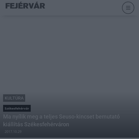
KULTÚRA
Székesfehérvár
Ma nyílik meg a teljes Seuso-kincset bemutató
kiállítás Székesfehérváron
2017.10.29