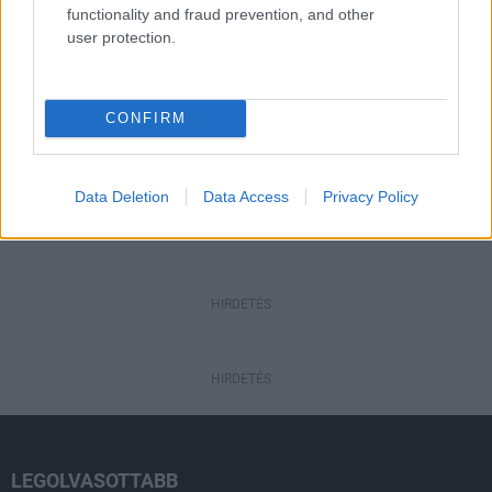
functionality and fraud prevention, and other
user protection.
Aktuális
Paks II.: Mit jelent az 5. blokk új
mérföldköve a felülvizsgálat
CONFIRM
árnyékában?
Data Deletion
Data Access
Privacy Policy
HIRDETÉS
HIRDETÉS
HIRDETÉS
LEGOLVASOTTABB