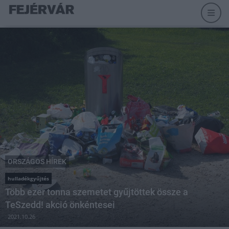
ORSZÁGOS HÍREK
hulladékgyűjtés
Több ezer tonna szemetet gyűjtöttek össze a
TeSzedd! akció önkéntesei
2021.10.26