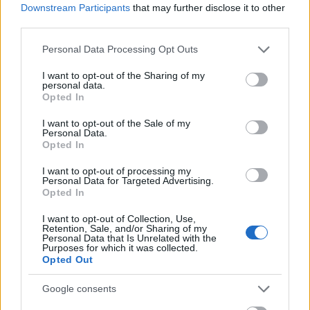
Downstream Participants
that may further disclose it to other
third parties.
Please note that this website/app uses one or more Google
Personal Data Processing Opt Outs
Folyamatosan lehet csatlakozni a vasárnapig tartó TeSzedd! -
services and may gather and store information including but
Önkéntesen a tiszta Magyarországért elnevezésű országos
not limited to your visit or usage behaviour. You may click to
I want to opt-out of the Sharing of my
szemétszedési akcióhoz - hívta fel a figyelmet Makai Martina, a
personal data.
grant or deny consent to Google and its third-party tags to
Opted In
zöldgazdaság fejlesztéséért, klímapolitikáért és kiemelt
use your data for below specified purposes in below Google
közszolgáltatásokért felelős helyettes államtitkár az M1 aktuális
consent section.
I want to opt-out of the Sale of my
csatornán kedden.
Personal Data.
Opted In
I want to opt-out of processing my
1
Personal Data for Targeted Advertising.
Opted In
I want to opt-out of Collection, Use,
Retention, Sale, and/or Sharing of my
HÍRLEVÉL
Personal Data that Is Unrelated with the
Purposes for which it was collected.
Opted Out
Név
Google consents