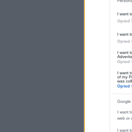
Persona
I want t
Opted 
I want t
Opted 
I want 
Advertis
Opted 
I want t
of my P
was col
Opted 
Google 
I want t
web or d
I want t