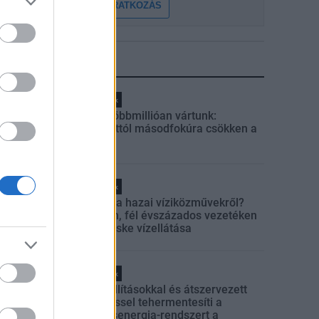
FELIRATKOZÁS
LEGFRISSEBB
Helyi hírek
Amire többmillióan vártunk:
szombattól másodfokúra csökken a
riasztás
Helyi hírek
Látlelet a hazai víziközművekről?
Egyetlen, fél évszázados vezetéken
múlt Bicske vízellátása
Helyi hírek
Gyárleállításokkal és átszervezett
termeléssel tehermentesíti a
villamosenergia-rendszert a