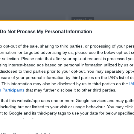
AKTUÁLIS
okmány
Do Not Process My Personal Information
Ingyenes lesz több igazgat
2015.12.28
to opt-out of the sale, sharing to third parties, or processing of your per
formation for targeted advertising by us, please use the below opt-out s
r selection. Please note that after your opt-out request is processed y
eing interest-based ads based on personal information utilized by us or
disclosed to third parties prior to your opt-out. You may separately opt-
losure of your personal information by third parties on the IAB’s list of
. This information may also be disclosed by us to third parties on the
IA
Participants
that may further disclose it to other third parties.
 that this website/app uses one or more Google services and may gath
including but not limited to your visit or usage behaviour. You may click 
 to Google and its third-party tags to use your data for below specifi
ogle consent section.