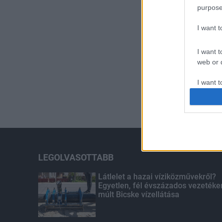
purpose
I want 
I want t
web or d
I want t
or app.
I want t
I want t
authenti
LEGOLVASOTTABB
Látlelet a hazai víziközművekről?
Egyetlen, fél évszázados vezetéke
múlt Bicske vízellátása