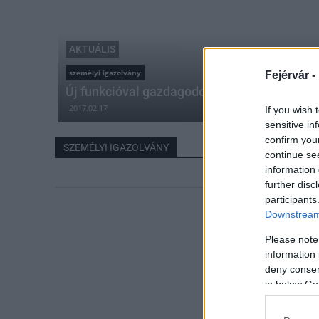
AKTUÁLIS
személyi igazolvány
Fejérvár -
Új funkcióval gazdagodott az E-személyi
2017.02.17
If you wish 
sensitive in
confirm you
SZEMÉLYI IGAZOLVÁNY
continue se
information 
further disc
participants
Downstream 
Please note
information 
deny consent
in below Go