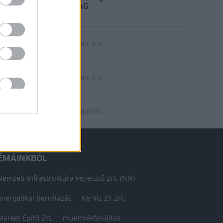
STRABAG
HIRDETÉS
HIRDETÉS
HIRDETÉS
ÉMÁINKBÓL
Nemzeti Infrastruktúra Fejlesztő Zrt. (NIF)
energetikai beruházás
Ke-Víz 21 Zrt.
Market Építő Zrt.
műemlékfelújítás