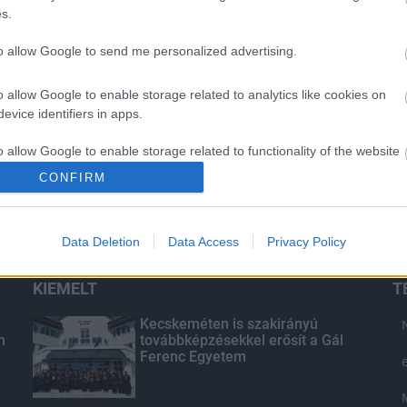
s.
to allow Google to send me personalized advertising.
o allow Google to enable storage related to analytics like cookies on
evice identifiers in apps.
o allow Google to enable storage related to functionality of the website
CONFIRM
o allow Google to enable storage related to personalization.
Data Deletion
Data Access
Privacy Policy
o allow Google to enable storage related to security, including
cation functionality and fraud prevention, and other user protection.
KIEMELT
T
Kecskeméten is szakirányú
n
továbbképzésekkel erősít a Gál
Ferenc Egyetem