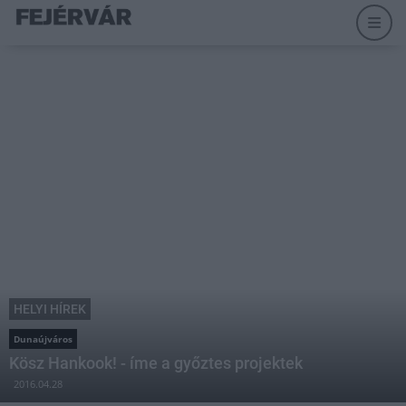
HELYI HÍREK
Dunaújváros
Kösz Hankook! - íme a győztes projektek
2016.04.28