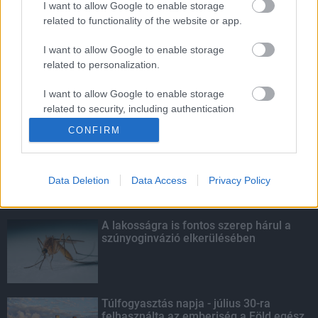
I want to allow Google to enable storage
related to functionality of the website or app.
Október végéig érvényesíthetők a
diákigazolványok
I want to allow Google to enable storage
related to personalization.
I want to allow Google to enable storage
related to security, including authentication
KIEMELT
functionality and fraud prevention, and other
CONFIRM
user protection.
Kecskeméten is szakirányú
továbbképzésekkel erősít a Gál Ferenc
Egyetem
Data Deletion
Data Access
Privacy Policy
A lakosságra is fontos szerep hárul a
szúnyoginvázió elkerülésében
Túlfogyasztás napja - július 30-ra
felhasználta az emberiség a Föld egész