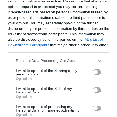
section to confirm your selection. Please note that after your
LEGFRISSEBB
opt-out request is processed you may continue seeing
interest-based ads based on personal information utilized by
Helyi hírek
us or personal information disclosed to third parties prior to
Amire többmillióan vártunk: szombattól
your opt-out. You may separately opt-out of the further
másodfokúra csökken a riasztás
disclosure of your personal information by third parties on the
IAB’s list of downstream participants. This information may
also be disclosed by us to third parties on the
IAB’s List of
Downstream Participants
that may further disclose it to other
Helyi hírek
third parties.
Látlelet a hazai víziközművekről?
Egyetlen, fél évszázados vezetéken múlt
Please note that this website/app uses one or more Google
Personal Data Processing Opt Outs
Bicske vízellátása
services and may gather and store information including but
not limited to your visit or usage behaviour. You may click to
I want to opt-out of the Sharing of my
personal data.
grant or deny consent to Google and its third-party tags to
Opted In
Helyi hírek
use your data for below specified purposes in below Google
Gyárleállításokkal és átszervezett
consent section.
I want to opt-out of the Sale of my
termeléssel tehermentesíti a
Personal Data.
villamosenergia-rendszert a STRABAG
Opted In
I want to opt-out of processing my
Personal Data for Targeted Advertising.
Opted In
HIRDETÉS