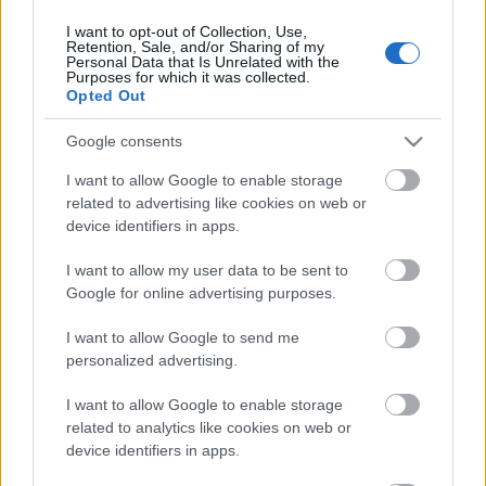
I want to opt-out of Collection, Use,
Retention, Sale, and/or Sharing of my
Personal Data that Is Unrelated with the
HIRDETÉS
Purposes for which it was collected.
Opted Out
Google consents
HIRDETÉS
I want to allow Google to enable storage
related to advertising like cookies on web or
device identifiers in apps.
LEGOLVASOTTABB
I want to allow my user data to be sent to
Egyhetes országos ellenőrzést tart a
Google for online advertising purposes.
rendőrség a utakon
I want to allow Google to send me
personalized advertising.
I want to allow Google to enable storage
Mától jelentkezhetnek a kivitelezők a
háztartások napelemes és fűtési
related to analytics like cookies on web or
rendszereit támogató pályázatra
device identifiers in apps.