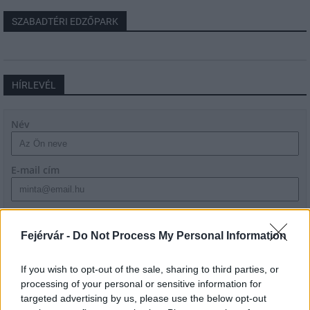
SZABADTÉRI EDZŐPARK
HÍRLEVÉL
Név
E-mail cím
Feliratkozom a hírlevélre és elfogadom az
adatvédelmi
szabályzatot!
Fejérvár -
Do Not Process My Personal Information
FELIRATKOZÁS
If you wish to opt-out of the sale, sharing to third parties, or
processing of your personal or sensitive information for
targeted advertising by us, please use the below opt-out