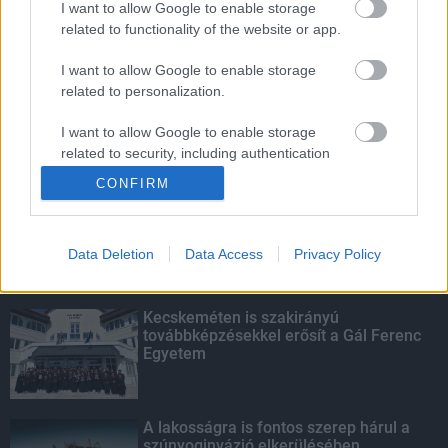
I want to allow Google to enable storage
related to functionality of the website or app.
Idén több mint 130 ezer tonna
aszfaltnyi útfelújítás várható
I want to allow Google to enable storage
related to personalization.
I want to allow Google to enable storage
related to security, including authentication
KIEMELT
functionality and fraud prevention, and other
CONFIRM
user protection.
Megérkezett az eső a Duna
vízgyűjtőjére
Data Deletion
Data Access
Privacy Policy
Kecskeméten is szakirányú
továbbképzésekkel erősít a Gál Ferenc
Egyetem
A lakosságra is fontos szerep hárul a
szúnyoginvázió elkerülésében