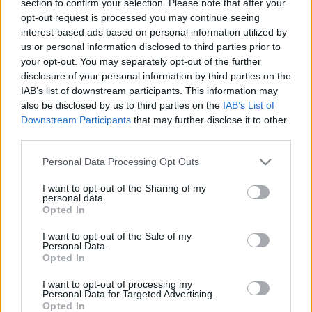
section to confirm your selection. Please note that after your
LEGFRISSEBB
opt-out request is processed you may continue seeing
interest-based ads based on personal information utilized by
Országos hírek
us or personal information disclosed to third parties prior to
Nem az üres, hanem az okosan működő
your opt-out. You may separately opt-out of the further
épület energiatakarékos
disclosure of your personal information by third parties on the
IAB’s list of downstream participants. This information may
also be disclosed by us to third parties on the
IAB’s List of
Downstream Participants
that may further disclose it to other
Országos hírek
third parties.
Megérkezett az eső a Duna vízgyűjtőjére
Please note that this website/app uses one or more Google
Personal Data Processing Opt Outs
services and may gather and store information including but
not limited to your visit or usage behaviour. You may click to
I want to opt-out of the Sharing of my
personal data.
grant or deny consent to Google and its third-party tags to
Opted In
Aktuális
use your data for below specified purposes in below Google
Paks II.: Mit jelent az 5. blokk új
consent section.
I want to opt-out of the Sale of my
mérföldköve a felülvizsgálat
Personal Data.
árnyékában?
Opted In
I want to opt-out of processing my
Personal Data for Targeted Advertising.
Opted In
HIRDETÉS