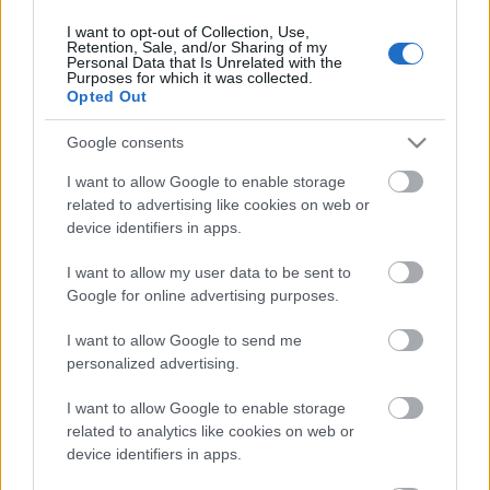
I want to opt-out of Collection, Use,
Retention, Sale, and/or Sharing of my
Personal Data that Is Unrelated with the
HIRDETÉS
Purposes for which it was collected.
Opted Out
Google consents
HIRDETÉS
I want to allow Google to enable storage
related to advertising like cookies on web or
device identifiers in apps.
LEGOLVASOTTABB
I want to allow my user data to be sent to
Nem az üres, hanem az okosan működő
Google for online advertising purposes.
épület energiatakarékos
I want to allow Google to send me
personalized advertising.
I want to allow Google to enable storage
Megérkezett az eső a Duna
vízgyűjtőjére
related to analytics like cookies on web or
device identifiers in apps.