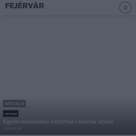
AKTUÁLIS
verseny
Egyéni rekordokkal indítottak Fehérvár atlétái
2018.01.30