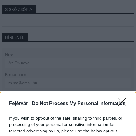
SISKÓ ZSÓFIA
HÍRLEVÉL
Név
E-mail cím
Feliratkozom a hírlevélre és elfogadom az
adatvédelmi
szabályzatot!
Fejérvár -
Do Not Process My Personal Information
FELIRATKOZÁS
If you wish to opt-out of the sale, sharing to third parties, or
processing of your personal or sensitive information for
targeted advertising by us, please use the below opt-out