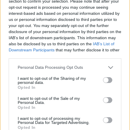
section to confirm your selection. Please note that after your
LEGFRISSEBB
opt-out request is processed you may continue seeing
interest-based ads based on personal information utilized by
Országos hírek
us or personal information disclosed to third parties prior to
Nem az üres, hanem az okosan működő
your opt-out. You may separately opt-out of the further
épület energiatakarékos
disclosure of your personal information by third parties on the
IAB’s list of downstream participants. This information may
also be disclosed by us to third parties on the
IAB’s List of
Downstream Participants
that may further disclose it to other
Országos hírek
third parties.
Megérkezett az eső a Duna vízgyűjtőjére
Please note that this website/app uses one or more Google
Personal Data Processing Opt Outs
services and may gather and store information including but
not limited to your visit or usage behaviour. You may click to
I want to opt-out of the Sharing of my
personal data.
grant or deny consent to Google and its third-party tags to
Opted In
Aktuális
use your data for below specified purposes in below Google
Paks II.: Mit jelent az 5. blokk új
consent section.
I want to opt-out of the Sale of my
mérföldköve a felülvizsgálat
Personal Data.
árnyékában?
Opted In
I want to opt-out of processing my
Personal Data for Targeted Advertising.
Opted In
HIRDETÉS