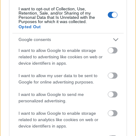
I want to opt-out of Collection, Use,
Retention, Sale, and/or Sharing of my
Personal Data that Is Unrelated with the
HIRDETÉS
Purposes for which it was collected.
Opted Out
Google consents
HIRDETÉS
I want to allow Google to enable storage
related to advertising like cookies on web or
device identifiers in apps.
LEGOLVASOTTABB
I want to allow my user data to be sent to
Nem az üres, hanem az okosan működő
Google for online advertising purposes.
épület energiatakarékos
I want to allow Google to send me
personalized advertising.
I want to allow Google to enable storage
Megérkezett az eső a Duna
vízgyűjtőjére
related to analytics like cookies on web or
device identifiers in apps.