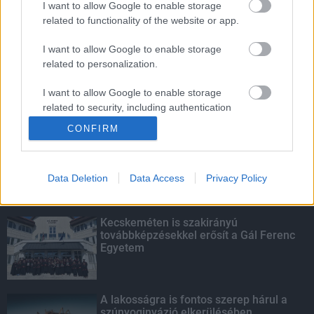
I want to allow Google to enable storage
related to functionality of the website or app.
Idén több mint 130 ezer tonna
aszfaltnyi útfelújítás várható
I want to allow Google to enable storage
related to personalization.
I want to allow Google to enable storage
related to security, including authentication
KIEMELT
functionality and fraud prevention, and other
CONFIRM
user protection.
Megérkezett az eső a Duna
vízgyűjtőjére
Data Deletion
Data Access
Privacy Policy
Kecskeméten is szakirányú
továbbképzésekkel erősít a Gál Ferenc
Egyetem
A lakosságra is fontos szerep hárul a
szúnyoginvázió elkerülésében