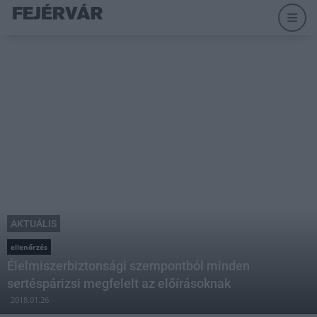
AKTUÁLIS
ellenőrzés
Élelmiszerbiztonsági szempontból minden
sertéspárizsi megfelelt az előírásoknak
2018.01.26