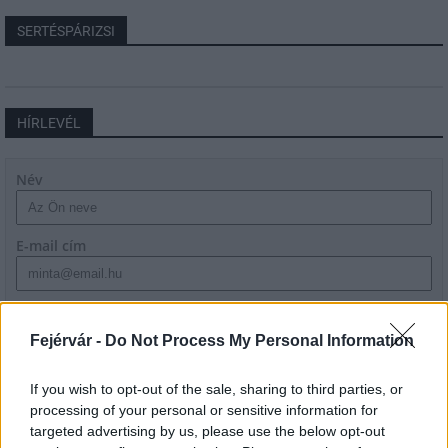
SERTÉSPÁRIZSI
HÍRLEVÉL
Név
E-mail cím
Feliratkozom a hírlevélre és elfogadom az
adatvédelmi
szabályzatot!
Fejérvár -
Do Not Process My Personal Information
FELIRATKOZÁS
If you wish to opt-out of the sale, sharing to third parties, or
processing of your personal or sensitive information for
targeted advertising by us, please use the below opt-out