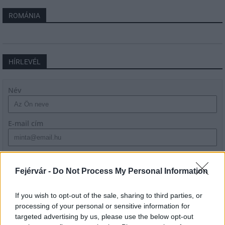
ROMÁNIA
HÍRLEVÉL
Név
E-mail cím
Feliratkozom a hírlevélre és elfogadom az
adatvédelmi
szabályzatot!
Fejérvár -
Do Not Process My Personal Information
FELIRATKOZÁS
If you wish to opt-out of the sale, sharing to third parties, or
processing of your personal or sensitive information for
targeted advertising by us, please use the below opt-out