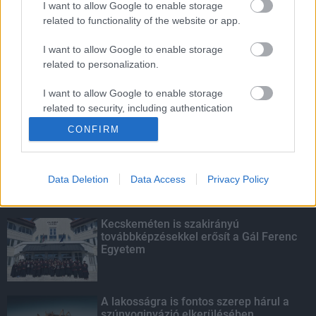
I want to allow Google to enable storage
related to functionality of the website or app.
Életmentés másképp
I want to allow Google to enable storage
related to personalization.
I want to allow Google to enable storage
related to security, including authentication
KIEMELT
functionality and fraud prevention, and other
CONFIRM
user protection.
Megérkezett az eső a Duna
vízgyűjtőjére
Data Deletion
Data Access
Privacy Policy
Kecskeméten is szakirányú
továbbképzésekkel erősít a Gál Ferenc
Egyetem
A lakosságra is fontos szerep hárul a
szúnyoginvázió elkerülésében