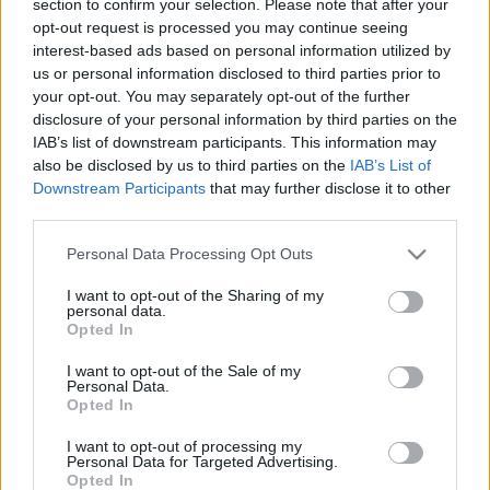
section to confirm your selection. Please note that after your
LEGFRISSEBB
opt-out request is processed you may continue seeing
interest-based ads based on personal information utilized by
Országos hírek
us or personal information disclosed to third parties prior to
Megérkezett az eső a Duna vízgyűjtőjére
your opt-out. You may separately opt-out of the further
disclosure of your personal information by third parties on the
IAB’s list of downstream participants. This information may
also be disclosed by us to third parties on the
IAB’s List of
Downstream Participants
that may further disclose it to other
Aktuális
third parties.
Paks II.: Mit jelent az 5. blokk új
mérföldköve a felülvizsgálat
Please note that this website/app uses one or more Google
Personal Data Processing Opt Outs
árnyékában?
services and may gather and store information including but
not limited to your visit or usage behaviour. You may click to
I want to opt-out of the Sharing of my
personal data.
grant or deny consent to Google and its third-party tags to
Opted In
Helyi hírek
use your data for below specified purposes in below Google
Amire többmillióan vártunk: szombattól
consent section.
I want to opt-out of the Sale of my
másodfokúra csökken a riasztás
Personal Data.
Opted In
I want to opt-out of processing my
Personal Data for Targeted Advertising.
Opted In
HIRDETÉS