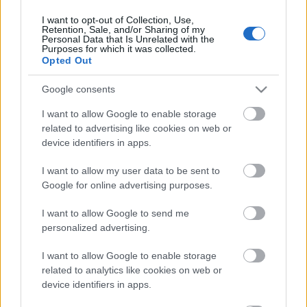
I want to opt-out of Collection, Use,
Retention, Sale, and/or Sharing of my
Personal Data that Is Unrelated with the
HIRDETÉS
Purposes for which it was collected.
Opted Out
Google consents
HIRDETÉS
I want to allow Google to enable storage
related to advertising like cookies on web or
device identifiers in apps.
LEGOLVASOTTABB
I want to allow my user data to be sent to
Fontos a postaládákba költöző
Google for online advertising purposes.
széncinegék védelme
I want to allow Google to send me
personalized advertising.
I want to allow Google to enable storage
Amire többmillióan vártunk: szombattól
másodfokúra csökken a riasztás
related to analytics like cookies on web or
device identifiers in apps.