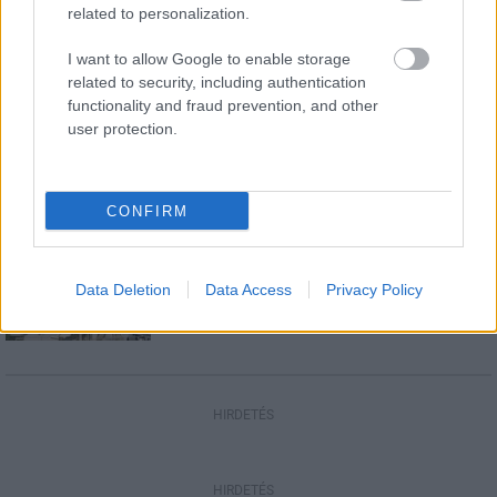
Amire többmillióan vártunk: szombattól
related to personalization.
másodfokúra csökken a riasztás
I want to allow Google to enable storage
related to security, including authentication
functionality and fraud prevention, and other
Helyi hírek
user protection.
Látlelet a hazai víziközművekről?
Egyetlen, fél évszázados vezetéken múlt
Bicske vízellátása
CONFIRM
Helyi hírek
Gyárleállításokkal és átszervezett
Data Deletion
Data Access
Privacy Policy
termeléssel tehermentesíti a
villamosenergia-rendszert a STRABAG
HIRDETÉS
HIRDETÉS