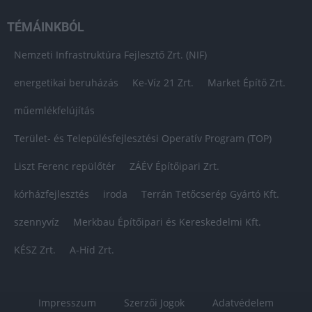
TÉMÁINKBÓL
Nemzeti Infrastruktúra Fejlesztő Zrt. (NIF)
energetikai beruházás
Ke-Víz 21 Zrt.
Market Építő Zrt.
műemlékfelújítás
Terület- és Településfejlesztési Operatív Program (TOP)
Liszt Ferenc repülőtér
ZÁÉV Építőipari Zrt.
kórházfejlesztés
iroda
Terrán Tetőcserép Gyártó Kft.
szennyvíz
Merkbau Építőipari és Kereskedelmi Kft.
KÉSZ Zrt.
A-Híd Zrt.
Impresszum
Szerzői Jogok
Adatvédelem