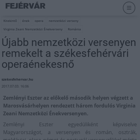
Kitekintő
ének
opera
nemzetközi verseny
Virginia Zeani Nemzetközi Énekverseny
Románia
Újabb nemzetközi versenyen
remekelt a székesfehérvári
operaénekesnő
szekesfehervar.hu
2017.07.03. 16:06
Zemlényi Eszter az előkelő második helyen végzett a
Marosvásárhelyen rendezett három fordulós Virginia
Zeani Nemzetközi Énekversenyen.
Zemlényi Eszter egyedüliként képviselve
Magyarországot, a versenyen és román, osztrák,