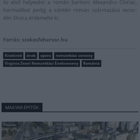
Az első helyezést a román bariton: Alexandru Chiriac,
harmadikat pedig a szintén román származású tenor:
Alin Stoica érdemelte ki.
Forrás: szekesfehervar.hu
Kitekintő
ének
opera
nemzetközi verseny
Virginia Zeani Nemzetközi Énekverseny
Románia
MAGYAR ÉPÍTŐK
Útépítés