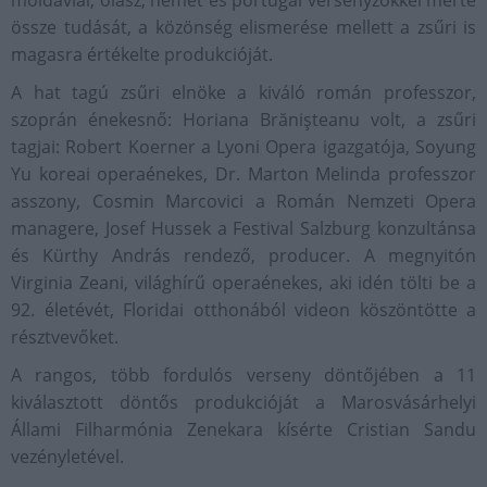
moldáviai, olasz, német és portugál versenyzőkkel mérte
össze tudását, a közönség elismerése mellett a zsűri is
magasra értékelte produkcióját.
A hat tagú zsűri elnöke a kiváló román professzor,
szoprán énekesnő: Horiana Brănişteanu volt, a zsűri
tagjai: Robert Koerner a Lyoni Opera igazgatója, Soyung
Yu koreai operaénekes, Dr. Marton Melinda professzor
asszony, Cosmin Marcovici a Román Nemzeti Opera
managere, Josef Hussek a Festival Salzburg konzultánsa
és Kürthy András rendező, producer. A megnyitón
Virginia Zeani, világhírű operaénekes, aki idén tölti be a
92. életévét, Floridai otthonából videon köszöntötte a
résztvevőket.
A rangos, több fordulós verseny döntőjében a 11
kiválasztott döntős produkcióját a Marosvásárhelyi
Állami Filharmónia Zenekara kísérte Cristian Sandu
vezényletével.