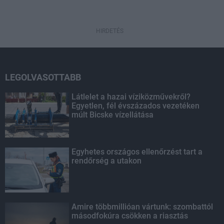
HIRDETÉS
LEGOLVASOTTABB
Látlelet a hazai víziközművekről?
Egyetlen, fél évszázados vezetéken
múlt Bicske vízellátása
Egyhetes országos ellenőrzést tart a
rendőrség a utakon
Amire többmillióan vártunk: szombattól
másodfokúra csökken a riasztás