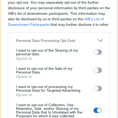
your opt-out. You may separately opt-out of the further
Elkészült a Liszt Ferenc repülőtér
disclosure of your personal information by third parties on the
közelében lévő logisztikai bázis út- és
IAB’s list of downstream participants. This information may
közműhálózatának fejlesztése
also be disclosed by us to third parties on the
IAB’s List of
Downstream Participants
that may further disclose it to other
third parties.
Látlelet a hazai víziközművekről?
Please note that this website/app uses one or more Google
Personal Data Processing Opt Outs
Egyetlen, fél évszázados vezetéken
services and may gather and store information including but
múlt Bicske vízellátása
not limited to your visit or usage behaviour. You may click to
I want to opt-out of the Sharing of my
personal data.
grant or deny consent to Google and its third-party tags to
Opted In
use your data for below specified purposes in below Google
Épített öröksége megújításával is készül
consent section.
I want to opt-out of the Sale of my
Mohács a csata ötszázadik
Personal Data.
évfordulójára
Opted In
I want to opt-out of processing my
Personal Data for Targeted Advertising.
Opted In
I want to opt-out of Collection, Use,
AJÁNLJUK MÉG
Retention, Sale, and/or Sharing of my
Personal Data that Is Unrelated with the
Purposes for which it was collected.