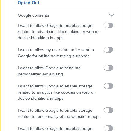
Opted Out
HÍRLEVÉL
Google consents
I want to allow Google to enable storage
Név
related to advertising like cookies on web or
device identifiers in apps.
I want to allow my user data to be sent to
E-mail cím
Google for online advertising purposes.
I want to allow Google to send me
Feliratkozom a hírlevélre és elfogadom az
adatvédelmi
personalized advertising.
szabályzatot!
I want to allow Google to enable storage
FELIRATKOZÁS
related to analytics like cookies on web or
device identifiers in apps.
I want to allow Google to enable storage
LEGFRISSEBB
related to functionality of the website or app.
Helyi hírek
I want to allow Google to enable storage