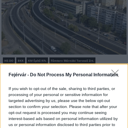
HE-DO
BKK
KM Építő Kft.
Főmterv Mérnöki Tervező Zrt.
Látványos építési szakasz indult be a Flórián téri
Fejérvár -
Do Not Process My Personal Information
felüljárón
A tartós nyári hőség jelentős kihívás elé állítja a KM Építőt,
If you wish to opt-out of the sale, sharing to third parties, or
ennek ellenére folyamatosan halad az aszfaltozás.
processing of your personal or sensitive information for
targeted advertising by us, please use the below opt-out
Paks II.: Mit jelent az 5. blokk új
section to confirm your selection. Please note that after your
mérföldköve a felülvizsgálat
opt-out request is processed you may continue seeing
árnyékában?
interest-based ads based on personal information utilized by
us or personal information disclosed to third parties prior to