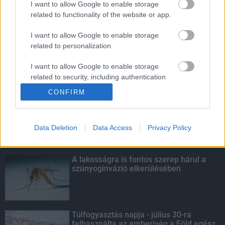
I want to allow Google to enable storage
related to functionality of the website or app.
Amire többmillióan vártunk: szombattól
másodfokúra csökken a riasztás
I want to allow Google to enable storage
related to personalization.
I want to allow Google to enable storage
related to security, including authentication
KIEMELT
functionality and fraud prevention, and other
CONFIRM
user protection.
Kecskeméten is szakirányú
továbbképzésekkel erősít a Gál Ferenc
Egyetem
Data Deletion
Data Access
Privacy Policy
A lakosságra is fontos szerep hárul a
szúnyoginvázió elkerülésében
Túlfogyasztás napja - július 30-ra
felhasználta az emberiség a Föld egész