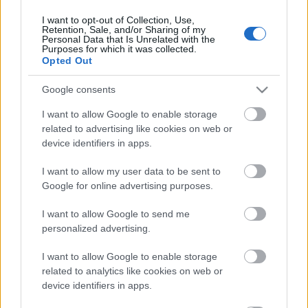
I want to opt-out of Collection, Use,
Retention, Sale, and/or Sharing of my
Personal Data that Is Unrelated with the
HIRDETÉS
Purposes for which it was collected.
Opted Out
Google consents
HIRDETÉS
I want to allow Google to enable storage
related to advertising like cookies on web or
device identifiers in apps.
LEGOLVASOTTABB
I want to allow my user data to be sent to
Látlelet a hazai víziközművekről?
Google for online advertising purposes.
Egyetlen, fél évszázados vezetéken
múlt Bicske vízellátása
I want to allow Google to send me
personalized advertising.
I want to allow Google to enable storage
Egyhetes országos ellenőrzést tart a
rendőrség a utakon
related to analytics like cookies on web or
device identifiers in apps.