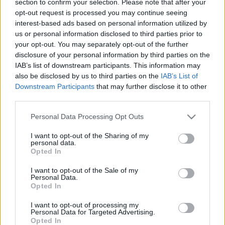
section to confirm your selection. Please note that after your
LEGFRISSEBB
opt-out request is processed you may continue seeing
interest-based ads based on personal information utilized by
Helyi hírek
us or personal information disclosed to third parties prior to
Amire többmillióan vártunk: szombattól
your opt-out. You may separately opt-out of the further
másodfokúra csökken a riasztás
disclosure of your personal information by third parties on the
IAB’s list of downstream participants. This information may
also be disclosed by us to third parties on the
IAB’s List of
Downstream Participants
that may further disclose it to other
Helyi hírek
third parties.
Látlelet a hazai víziközművekről?
Egyetlen, fél évszázados vezetéken múlt
Please note that this website/app uses one or more Google
Personal Data Processing Opt Outs
Bicske vízellátása
services and may gather and store information including but
not limited to your visit or usage behaviour. You may click to
I want to opt-out of the Sharing of my
personal data.
grant or deny consent to Google and its third-party tags to
Opted In
Helyi hírek
use your data for below specified purposes in below Google
Gyárleállításokkal és átszervezett
consent section.
I want to opt-out of the Sale of my
termeléssel tehermentesíti a
Personal Data.
villamosenergia-rendszert a STRABAG
Opted In
I want to opt-out of processing my
Personal Data for Targeted Advertising.
Opted In
HIRDETÉS