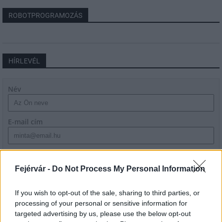
ROBOTPROGRAMOZÁS
HÍRLEVÉL
Név
E-mail cím
Feliratkozom a hírlevélre és elfogadom az
adatvédelmi
szabályzatot!
Fejérvár -
Do Not Process My Personal Information
FELIRATKOZÁS
If you wish to opt-out of the sale, sharing to third parties, or
processing of your personal or sensitive information for
targeted advertising by us, please use the below opt-out