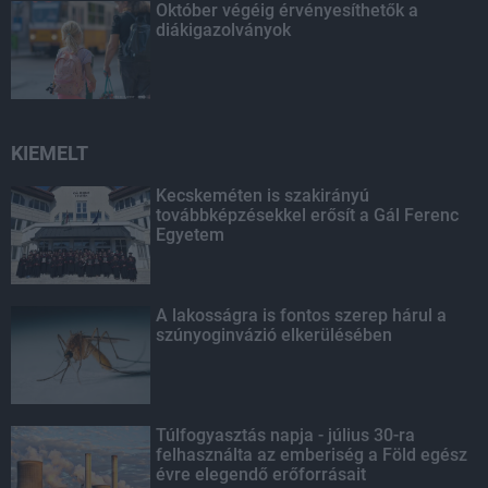
Október végéig érvényesíthetők a
diákigazolványok
KIEMELT
Kecskeméten is szakirányú
továbbképzésekkel erősít a Gál Ferenc
Egyetem
A lakosságra is fontos szerep hárul a
szúnyoginvázió elkerülésében
Túlfogyasztás napja - július 30-ra
felhasználta az emberiség a Föld egész
évre elegendő erőforrásait