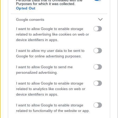
Personal Data that Is Unrelated with the
Purposes for which it was collected.
1
Opted Out
Google consents
HÍRLEVÉL
I want to allow Google to enable storage
related to advertising like cookies on web or
Név
device identifiers in apps.
I want to allow my user data to be sent to
Google for online advertising purposes.
E-mail cím
I want to allow Google to send me
personalized advertising.
Feliratkozom a hírlevélre és elfogadom az
adatvédelmi
szabályzatot!
I want to allow Google to enable storage
related to analytics like cookies on web or
FELIRATKOZÁS
device identifiers in apps.
I want to allow Google to enable storage
related to functionality of the website or app.
LEGFRISSEBB