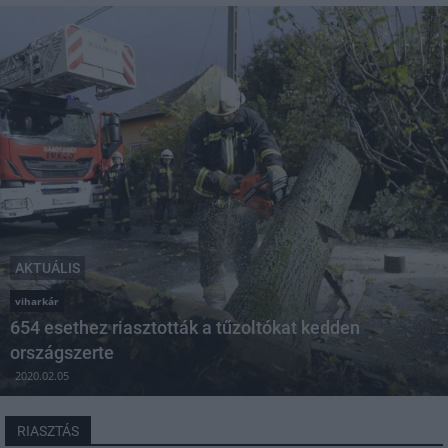
AKTUÁLIS
viharkár
654 esethez riasztották a tűzoltókat kedden
országszerte
2020.02.05
RIASZTÁS