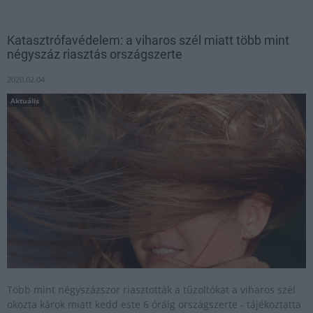
Katasztrófavédelem: a viharos szél miatt több mint
négyszáz riasztás országszerte
2020.02.04
Aktuális
Több mint négyszázszor riasztották a tűzoltókat a viharos szél
okozta károk miatt kedd este 6 óráig országszerte - tájékoztatta