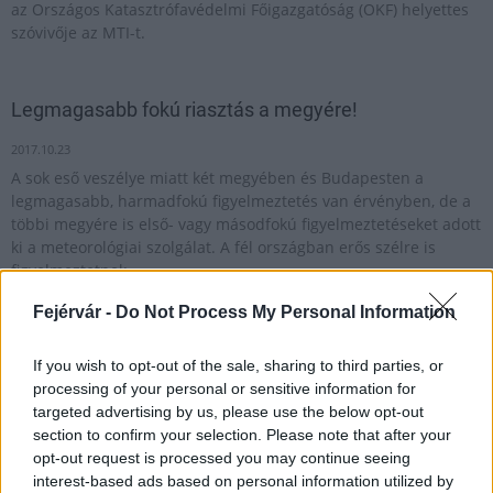
az Országos Katasztrófavédelmi Főigazgatóság (OKF) helyettes
szóvivője az MTI-t.
Legmagasabb fokú riasztás a megyére!
2017.10.23
A sok eső veszélye miatt két megyében és Budapesten a
legmagasabb, harmadfokú figyelmeztetés van érvényben, de a
többi megyére is első- vagy másodfokú figyelmeztetéseket adott
ki a meteorológiai szolgálat. A fél országban erős szélre is
figyelmeztetnek.
Fejérvár -
Do Not Process My Personal Information
„Helyben van a biztonság” - önállóan is riaszthatók
If you wish to opt-out of the sale, sharing to third parties, or
Martonvásár önkéntesei
processing of your personal or sensitive information for
2019.01.20
targeted advertising by us, please use the below opt-out
section to confirm your selection. Please note that after your
Aktuális
opt-out request is processed you may continue seeing
interest-based ads based on personal information utilized by