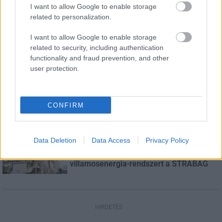
I want to allow Google to enable storage
Helyi hírek
related to personalization.
Amire többmillióan vártunk: szombattól
másodfokúra csökken a riasztás
I want to allow Google to enable storage
related to security, including authentication
functionality and fraud prevention, and other
user protection.
Helyi hírek
Látlelet a hazai víziközművekről?
Egyetlen, fél évszázados vezetéken múlt
Bicske vízellátása
CONFIRM
Helyi hírek
Data Deletion
Data Access
Privacy Policy
Gyárleállításokkal és átszervezett
termeléssel tehermentesíti a
villamosenergia-rendszert a STRABAG
HIRDETÉS