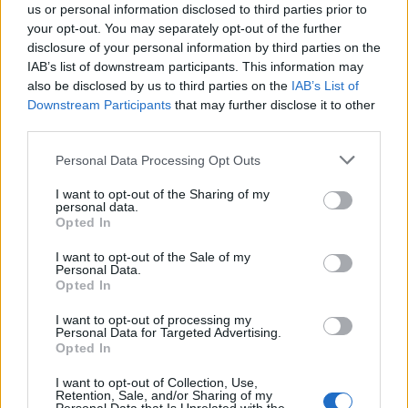
us or personal information disclosed to third parties prior to
your opt-out. You may separately opt-out of the further
disclosure of your personal information by third parties on the
IAB’s list of downstream participants. This information may
also be disclosed by us to third parties on the
IAB’s List of
Downstream Participants
that may further disclose it to other
third parties.
Please note that this website/app uses one or more Google
Personal Data Processing Opt Outs
services and may gather and store information including but
not limited to your visit or usage behaviour. You may click to
I want to opt-out of the Sharing of my
Január elsején új mérföldkőhöz érkezett a Martonvásári
personal data.
grant or deny consent to Google and its third-party tags to
Önkéntes Tűzoltó Egyesület. A szervezet a vállalt készenléti
Opted In
use your data for below specified purposes in below Google
idejében önállóan is riasztható Tordas, Martonvásár,
consent section.
I want to opt-out of the Sale of my
Ráckeresztúr, Baracska és Gyúró közigazgatási területére, így a
Personal Data.
hivatásos tűzoltó egységek nélkül, egyedül is végezhet
Opted In
káresemény-felszámolást. Ennek apropóján rendezett kedd
délután ünnepélyes beiktató rendezvényt a Fejér Megyei
I want to opt-out of processing my
Personal Data for Targeted Advertising.
Katasztrófavédelmi Igazgatóság a Brunszvik-Beethoven
Opted In
Kulturális Központban.
I want to opt-out of Collection, Use,
Retention, Sale, and/or Sharing of my