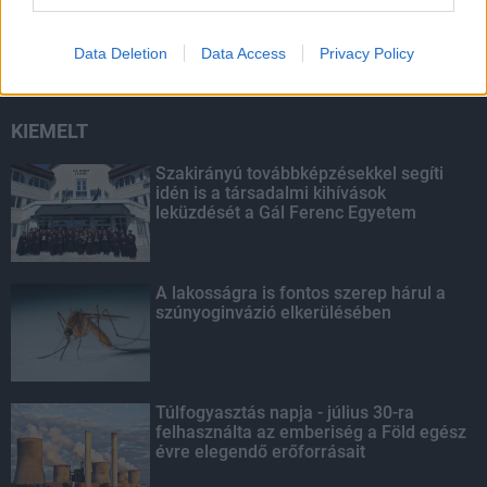
szúnyoginvázió elkerülésében
Data Deletion
Data Access
Privacy Policy
KIEMELT
Szakirányú továbbképzésekkel segíti
idén is a társadalmi kihívások
leküzdését a Gál Ferenc Egyetem
A lakosságra is fontos szerep hárul a
szúnyoginvázió elkerülésében
Túlfogyasztás napja - július 30-ra
felhasználta az emberiség a Föld egész
évre elegendő erőforrásait