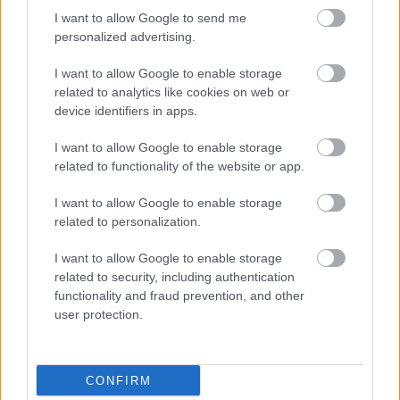
HIRDETÉS
I want to allow Google to send me
personalized advertising.
I want to allow Google to enable storage
HIRDETÉS
related to analytics like cookies on web or
device identifiers in apps.
I want to allow Google to enable storage
LEGOLVASOTTABB
related to functionality of the website or app.
Szakirányú továbbképzésekkel segíti
I want to allow Google to enable storage
idén is a társadalmi kihívások
related to personalization.
leküzdését a Gál Ferenc Egyetem
I want to allow Google to enable storage
related to security, including authentication
Túlfogyasztás napja - július 30-ra
functionality and fraud prevention, and other
felhasználta az emberiség a Föld egész
user protection.
évre elegendő erőforrásait
CONFIRM
A lakosságra is fontos szerep hárul a