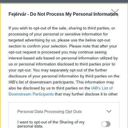
Fejérvár -
Do Not Process My Personal Information
HÍRLEVÉL
If you wish to opt-out of the sale, sharing to third parties, or
processing of your personal or sensitive information for
Név
targeted advertising by us, please use the below opt-out
section to confirm your selection. Please note that after your
opt-out request is processed you may continue seeing
E-mail cím
interest-based ads based on personal information utilized by
us or personal information disclosed to third parties prior to
your opt-out. You may separately opt-out of the further
Feliratkozom a hírlevélre és elfogadom az
adatvédelmi
disclosure of your personal information by third parties on the
szabályzatot!
IAB’s list of downstream participants. This information may
also be disclosed by us to third parties on the
IAB’s List of
FELIRATKOZÁS
Downstream Participants
that may further disclose it to other
third parties.
Please note that this website/app uses one or more Google
Personal Data Processing Opt Outs
services and may gather and store information including but
LEGFRISSEBB
not limited to your visit or usage behaviour. You may click to
I want to opt-out of the Sharing of my
personal data.