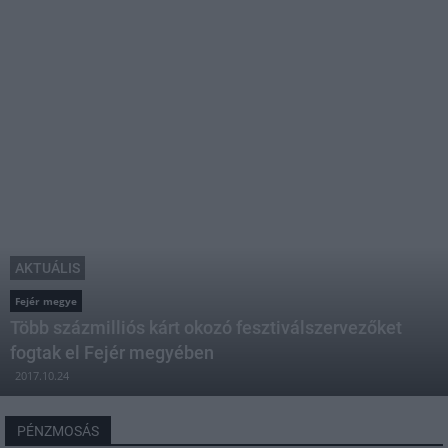
AKTUÁLIS
Fejér megye
Több százmilliós kárt okozó fesztiválszervezőket
fogtak el Fejér megyében
2017.10.24
PÉNZMOSÁS