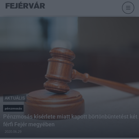
AKTUÁLIS
pénzmosás
Pénzmosás kísérlete miatt kapott börtönbüntetést két
férfi Fejér megyében
2020.06.29