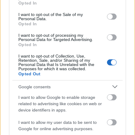
grant or deny consent to Google and its third-party tags to
Helyi hírek
Opted In
use your data for below specified purposes in below Google
Gyárleállításokkal és átszervezett
consent section.
termeléssel tehermentesíti a
I want to opt-out of the Sale of my
Personal Data.
villamosenergia-rendszert a STRABAG
Opted In
I want to opt-out of processing my
Personal Data for Targeted Advertising.
Országos hírek
Opted In
Szakirányú továbbképzésekkel segíti
idén is a társadalmi kihívások leküzdését
I want to opt-out of Collection, Use,
a Gál Ferenc Egyetem
Retention, Sale, and/or Sharing of my
Personal Data that Is Unrelated with the
Purposes for which it was collected.
Opted Out
Országos hírek
A lakosságra is fontos szerep hárul a
Google consents
szúnyoginvázió elkerülésében
I want to allow Google to enable storage
related to advertising like cookies on web or
device identifiers in apps.
HIRDETÉS
I want to allow my user data to be sent to
Google for online advertising purposes.