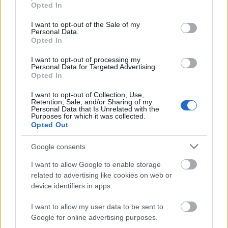
grant or deny consent to Google and its third-party tags to
Helyi hírek
Opted In
use your data for below specified purposes in below Google
Amire többmillióan vártunk: szombattól
consent section.
másodfokúra csökken a riasztás
I want to opt-out of the Sale of my
Personal Data.
Opted In
I want to opt-out of processing my
Personal Data for Targeted Advertising.
Helyi hírek
Opted In
Látlelet a hazai víziközművekről?
Egyetlen, fél évszázados vezetéken múlt
I want to opt-out of Collection, Use,
Bicske vízellátása
Retention, Sale, and/or Sharing of my
Personal Data that Is Unrelated with the
Purposes for which it was collected.
Opted Out
Helyi hírek
Gyárleállításokkal és átszervezett
Google consents
termeléssel tehermentesíti a
villamosenergia-rendszert a STRABAG
I want to allow Google to enable storage
related to advertising like cookies on web or
device identifiers in apps.
HIRDETÉS
I want to allow my user data to be sent to
Google for online advertising purposes.