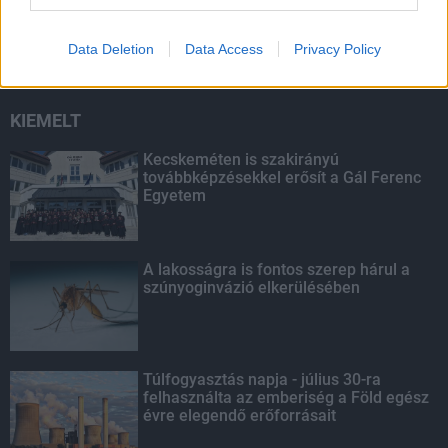
diákigazolványok
Data Deletion
Data Access
Privacy Policy
KIEMELT
Kecskeméten is szakirányú
továbbképzésekkel erősít a Gál Ferenc
Egyetem
A lakosságra is fontos szerep hárul a
szúnyoginvázió elkerülésében
Túlfogyasztás napja - július 30-ra
felhasználta az emberiség a Föld egész
évre elegendő erőforrásait