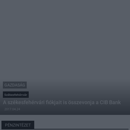
GAZDASÁG
Székesfehérvár
A székesfehérvári fiókjait is összevonja a CIB Bank
2017.04.24
PÉNZINTÉZET