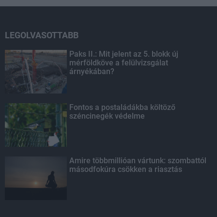
LEGOLVASOTTABB
Paks II.: Mit jelent az 5. blokk új
mérföldköve a felülvizsgálat
árnyékában?
Fontos a postaládákba költöző
széncinegék védelme
Amire többmillióan vártunk: szombattól
másodfokúra csökken a riasztás