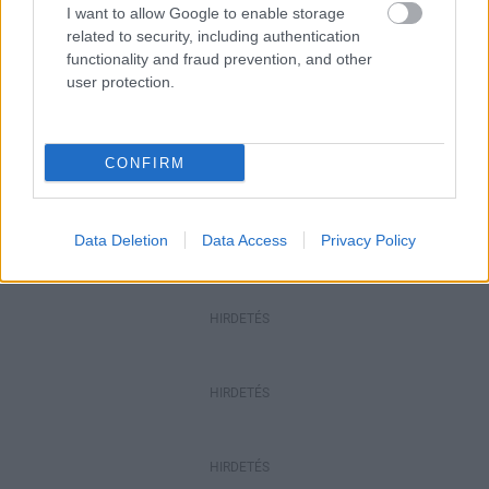
I want to allow Google to enable storage
Aktuális
related to security, including authentication
Paks II.: Mit jelent az 5. blokk új
functionality and fraud prevention, and other
mérföldköve a felülvizsgálat
user protection.
árnyékában?
Helyi hírek
CONFIRM
Amire többmillióan vártunk: szombattól
másodfokúra csökken a riasztás
Data Deletion
Data Access
Privacy Policy
HIRDETÉS
HIRDETÉS
HIRDETÉS