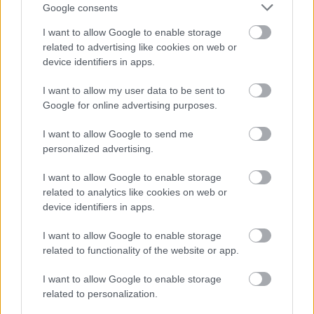
Google consents
Név
I want to allow Google to enable storage
related to advertising like cookies on web or
device identifiers in apps.
E-mail cím
I want to allow my user data to be sent to
Google for online advertising purposes.
Feliratkozom a hírlevélre és elfogadom az
adatvédelmi
szabályzatot!
I want to allow Google to send me
personalized advertising.
FELIRATKOZÁS
I want to allow Google to enable storage
related to analytics like cookies on web or
device identifiers in apps.
LEGFRISSEBB
I want to allow Google to enable storage
Országos hírek
related to functionality of the website or app.
Megérkezett az eső a Duna vízgyűjtőjére
I want to allow Google to enable storage
related to personalization.