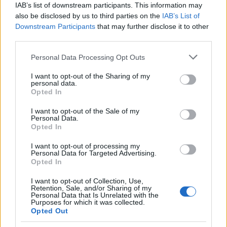
IAB’s list of downstream participants. This information may
also be disclosed by us to third parties on the
IAB’s List of
Immár a Nemzetközi Atomenergia Ügynökség sztenderdjei
Downstream Participants
that may further disclose it to other
szerint is építés alatt áll az új blokk a paksi atomerőműben.
third parties.
Please note that this website/app uses one or more Google
Personal Data Processing Opt Outs
services and may gather and store information including but
Összhangban építeni a környezettel – a Duna felett
not limited to your visit or usage behaviour. You may click to
I want to opt-out of the Sharing of my
avattak Építőipari Nívódíj-táblát
personal data.
grant or deny consent to Google and its third-party tags to
Opted In
use your data for below specified purposes in below Google
2026.06.21
consent section.
I want to opt-out of the Sale of my
A Paks és Kalocsa között létrejött, 946,2 méter hosszú, 10
Personal Data.
támaszú híd az egész hídépítő szakma számára történelmi
Opted In
jelentőségű.
I want to opt-out of processing my
Personal Data for Targeted Advertising.
Opted In
1
I want to opt-out of Collection, Use,
Retention, Sale, and/or Sharing of my
Personal Data that Is Unrelated with the
Purposes for which it was collected.
Opted Out
HÍRLEVÉL