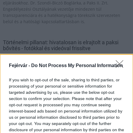
eljárásokhoz. Dr. Szondi-Biczó Boglárka, a Paks II. Zrt.
Engedélyezési Osztályának vezetője mindezen túl
transzparenciára és a hatékonyságra törekszik szervezeten
belül és a hatósági kapcsolattartásban is.
Történelmi pillanat: hivatalosan is elrajtolt a paksi
bővítés - fotókkal és videóval frissítve
2026.02.06
Fejérvár -
Do Not Process My Personal Information
Helyi hírek
If you wish to opt-out of the sale, sharing to third parties, or
processing of your personal or sensitive information for
targeted advertising by us, please use the below opt-out
section to confirm your selection. Please note that after your
opt-out request is processed you may continue seeing
interest-based ads based on personal information utilized by
us or personal information disclosed to third parties prior to
your opt-out. You may separately opt-out of the further
disclosure of your personal information by third parties on the