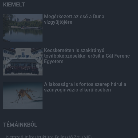
KIEMELT
Megérkezett az eső a Duna
vízgyűjtőjére
Kecskeméten is szakirányú
továbbképzésekkel erősít a Gál Ferenc
Egyetem
A lakosságra is fontos szerep hárul a
szúnyoginvázió elkerülésében
TÉMÁINKBÓL
Nemzeti Infrastruktúra Fejlesztő Zrt. (NIF)