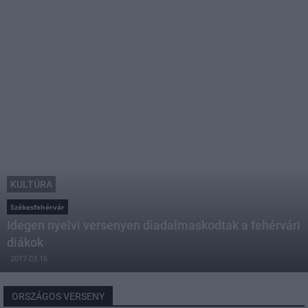
KULTÚRA
Székesfehérvár
Idegen nyelvi versenyen diadalmaskodtak a fehérvári
diákok
2017.03.16
ORSZÁGOS VERSENY