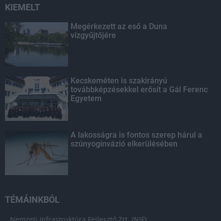
KIEMELT
Megérkezett az eső a Duna
vízgyűjtőjére
Kecskeméten is szakirányú
továbbképzésekkel erősít a Gál Ferenc
Egyetem
A lakosságra is fontos szerep hárul a
szúnyoginvázió elkerülésében
TÉMÁINKBÓL
Nemzeti Infrastruktúra Fejlesztő Zrt. (NIF)