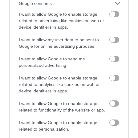
Google consents
Aktuális
Paks II.: Mit jelent az 5. blokk új
I want to allow Google to enable storage
mérföldköve a felülvizsgálat
related to advertising like cookies on web or
árnyékában?
device identifiers in apps.
I want to allow my user data to be sent to
Helyi hírek
Google for online advertising purposes.
Amire többmillióan vártunk: szombattól
másodfokúra csökken a riasztás
I want to allow Google to send me
personalized advertising.
I want to allow Google to enable storage
related to analytics like cookies on web or
HIRDETÉS
device identifiers in apps.
I want to allow Google to enable storage
related to functionality of the website or app.
HIRDETÉS
I want to allow Google to enable storage
related to personalization.
HIRDETÉS