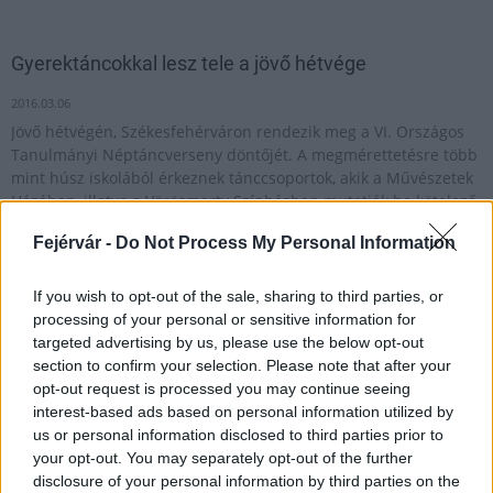
Gyerektáncokkal lesz tele a jövő hétvége
2016.03.06
Jövő hétvégén, Székesfehérváron rendezik meg a VI. Országos
Tanulmányi Néptáncverseny döntőjét. A megmérettetésre több
mint húsz iskolából érkeznek tánccsoportok, akik a Művészetek
Házában, illetve a Vörösmarty Színházban mutatják be kötelező
és szabadon választott táncaikat. A háromnapos verseny hétfőn
Fejérvár -
Do Not Process My Personal Information
késő délután ünnepélyes eredményhirdetéssel zárul. A
megyeszékhelyt az országos folklór tehetségkutató televíziós
műsorban eredményesen szereplő Pulutyka csoport képviseli.
If you wish to opt-out of the sale, sharing to third parties, or
processing of your personal or sensitive information for
targeted advertising by us, please use the below opt-out
section to confirm your selection. Please note that after your
1
opt-out request is processed you may continue seeing
interest-based ads based on personal information utilized by
us or personal information disclosed to third parties prior to
your opt-out. You may separately opt-out of the further
HÍRLEVÉL
disclosure of your personal information by third parties on the