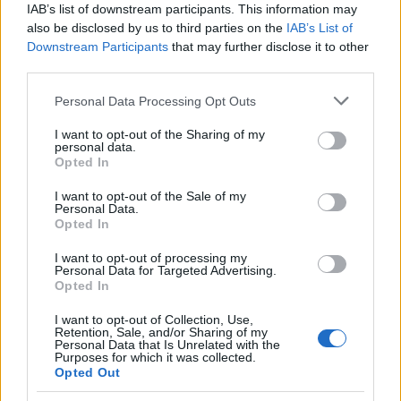
IAB’s list of downstream participants. This information may
Név
also be disclosed by us to third parties on the
IAB’s List of
Downstream Participants
that may further disclose it to other
third parties.
E-mail cím
Please note that this website/app uses one or more Google
Personal Data Processing Opt Outs
services and may gather and store information including but
not limited to your visit or usage behaviour. You may click to
I want to opt-out of the Sharing of my
Feliratkozom a hírlevélre és elfogadom az
adatvédelmi
personal data.
grant or deny consent to Google and its third-party tags to
szabályzatot!
Opted In
use your data for below specified purposes in below Google
consent section.
FELIRATKOZÁS
I want to opt-out of the Sale of my
Personal Data.
Opted In
I want to opt-out of processing my
Personal Data for Targeted Advertising.
LEGFRISSEBB
Opted In
Országos hírek
I want to opt-out of Collection, Use,
Retention, Sale, and/or Sharing of my
Megérkezett az eső a Duna vízgyűjtőjére
Personal Data that Is Unrelated with the
Purposes for which it was collected.
Opted Out