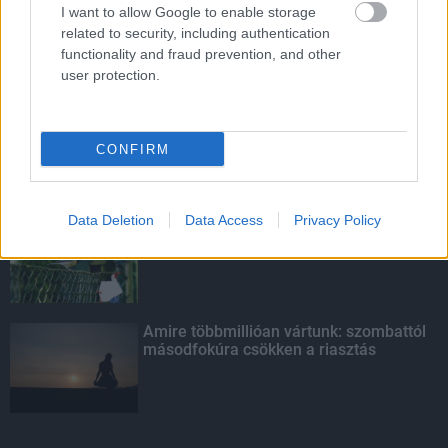
I want to allow Google to enable storage
related to security, including authentication
functionality and fraud prevention, and other
LEGOLVASOTTABB
user protection.
Paks II.: Mit jelent az 5. blokk új
mérföldköve a felülvizsgálat
árnyékában?
CONFIRM
Data Deletion
Fontos a postaládákba költöző
Data Access
Privacy Policy
széncinegék védelme
Amire többmillióan vártunk: szombattól
másodfokúra csökken a riasztás