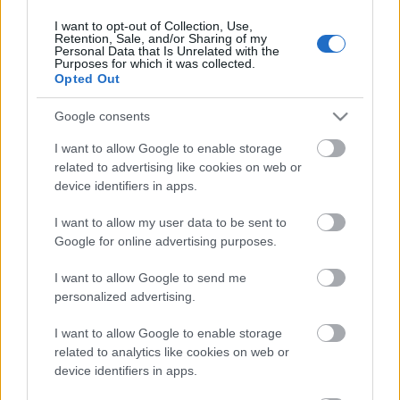
I want to opt-out of Collection, Use,
Retention, Sale, and/or Sharing of my
Personal Data that Is Unrelated with the
HIRDETÉS
Purposes for which it was collected.
Opted Out
Google consents
HIRDETÉS
I want to allow Google to enable storage
related to advertising like cookies on web or
device identifiers in apps.
LEGOLVASOTTABB
I want to allow my user data to be sent to
Paks II.: Mit jelent az 5. blokk új
Google for online advertising purposes.
mérföldköve a felülvizsgálat
árnyékában?
I want to allow Google to send me
personalized advertising.
I want to allow Google to enable storage
Fontos a postaládákba költöző
széncinegék védelme
related to analytics like cookies on web or
device identifiers in apps.