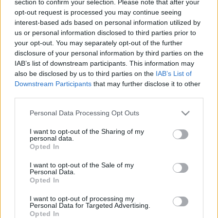
section to confirm your selection. Please note that after your
LEGFRISSEBB
opt-out request is processed you may continue seeing
interest-based ads based on personal information utilized by
Országos hírek
us or personal information disclosed to third parties prior to
Megérkezett az eső a Duna vízgyűjtőjére
your opt-out. You may separately opt-out of the further
disclosure of your personal information by third parties on the
IAB’s list of downstream participants. This information may
also be disclosed by us to third parties on the
IAB’s List of
Downstream Participants
that may further disclose it to other
Aktuális
third parties.
Paks II.: Mit jelent az 5. blokk új
mérföldköve a felülvizsgálat
Please note that this website/app uses one or more Google
Personal Data Processing Opt Outs
árnyékában?
services and may gather and store information including but
not limited to your visit or usage behaviour. You may click to
I want to opt-out of the Sharing of my
personal data.
grant or deny consent to Google and its third-party tags to
Opted In
Helyi hírek
use your data for below specified purposes in below Google
Amire többmillióan vártunk: szombattól
consent section.
I want to opt-out of the Sale of my
másodfokúra csökken a riasztás
Personal Data.
Opted In
I want to opt-out of processing my
Personal Data for Targeted Advertising.
Opted In
HIRDETÉS