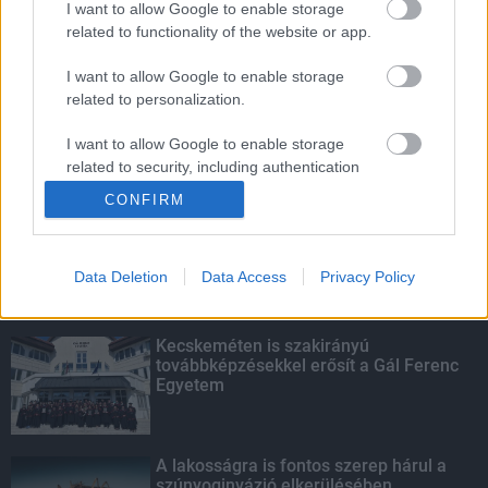
I want to allow Google to enable storage
related to functionality of the website or app.
Amire többmillióan vártunk: szombattól
másodfokúra csökken a riasztás
I want to allow Google to enable storage
related to personalization.
I want to allow Google to enable storage
related to security, including authentication
KIEMELT
functionality and fraud prevention, and other
CONFIRM
user protection.
Megérkezett az eső a Duna
vízgyűjtőjére
Data Deletion
Data Access
Privacy Policy
Kecskeméten is szakirányú
továbbképzésekkel erősít a Gál Ferenc
Egyetem
A lakosságra is fontos szerep hárul a
szúnyoginvázió elkerülésében