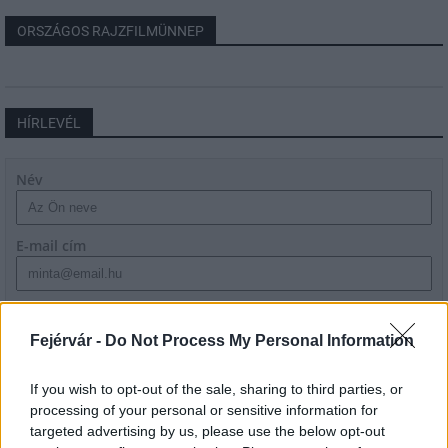
ORSZÁGOS RAJZFILMÜNNEP
HÍRLEVÉL
Név
E-mail cím
Feliratkozom a hírlevélre és elfogadom az
adatvédelmi
szabályzatot!
Fejérvár -
Do Not Process My Personal Information
FELIRATKOZÁS
If you wish to opt-out of the sale, sharing to third parties, or
processing of your personal or sensitive information for
targeted advertising by us, please use the below opt-out