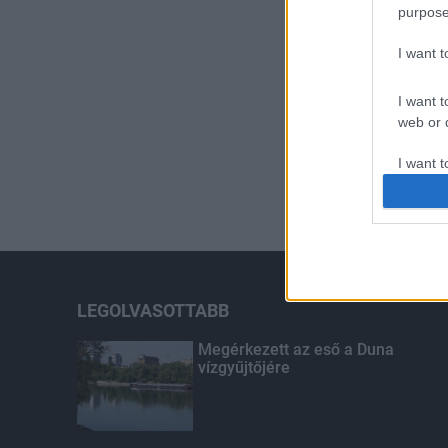
purpose
I want 
I want t
web or d
I want t
or app.
I want t
I want t
authenti
LEGOLVASOTTABB
Megérkezett az eső a Duna
vízgyűjtőjére