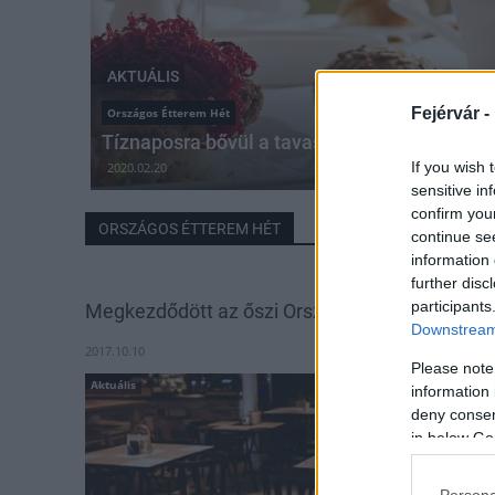
AKTUÁLIS
Fejérvár -
Országos Étterem Hét
Tíznaposra bővül a tavaszi Országos Éttere
If you wish 
2020.02.20
sensitive in
confirm you
ORSZÁGOS ÉTTEREM HÉT
continue se
information 
further disc
participants
Megkezdődött az őszi Országos Étterem Hét
Downstream 
2017.10.10
Please note
Aktuális
information 
deny consent
in below Go
Persona