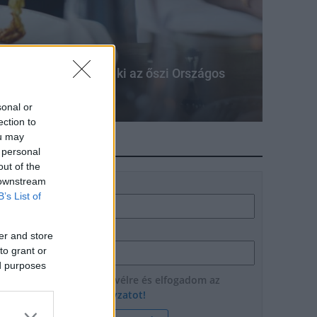
yháját próbálhatják ki az őszi Országos
sonal or
ection to
ou may
HÍRLEVÉL
 personal
out of the
 downstream
Név
B’s List of
E-mail cím
er and store
to grant or
ed purposes
Feliratkozom a hírlevélre és elfogadom az
adatvédelmi szabályzatot!