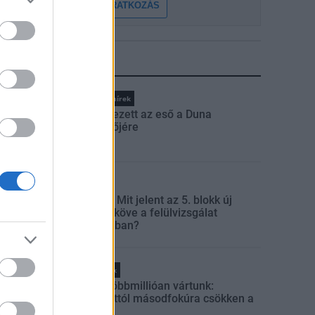
FELIRATKOZÁS
LEGFRISSEBB
Országos hírek
Megérkezett az eső a Duna
vízgyűjtőjére
Aktuális
Paks II.: Mit jelent az 5. blokk új
mérföldköve a felülvizsgálat
árnyékában?
Helyi hírek
Amire többmillióan vártunk:
szombattól másodfokúra csökken a
riasztás