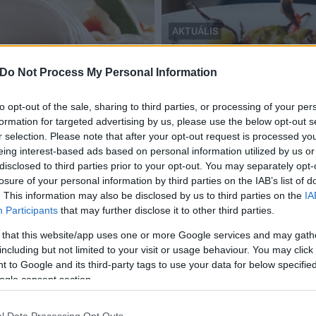
AKTUÁLIS
Országos Étterem Hét
Több mint 130 étterem kon
Do Not Process My Personal Information
m Hét
Étterem Hét vendégei
to opt-out of the sale, sharing to third parties, or processing of your per
2019.09.27
formation for targeted advertising by us, please use the below opt-out s
r selection. Please note that after your opt-out request is processed y
eing interest-based ads based on personal information utilized by us or
disclosed to third parties prior to your opt-out. You may separately opt-
losure of your personal information by third parties on the IAB’s list of
. This information may also be disclosed by us to third parties on the
IA
Participants
that may further disclose it to other third parties.
 that this website/app uses one or more Google services and may gath
including but not limited to your visit or usage behaviour. You may click 
 to Google and its third-party tags to use your data for below specifi
ogle consent section.
l Data Processing Opt Outs