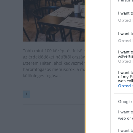
I want t
Opted 
I want t
Opted 
Több mint 100 közép- és felső kategóriás étterem várja
I want 
Advertis
az érdeklődőket hétfőtől országszerte az Országos
Opted 
Étterem Héten, ahol kedvezményes áron kóstolhatók
háromfogásos menüsorok, a magyar éttermek
I want t
különleges fogásai.
of my P
was col
Opted 
1
Google 
I want t
web or d
I want t