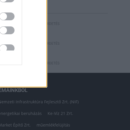
HIRDETÉS
HIRDETÉS
HIRDETÉS
ÉMÁINKBÓL
Nemzeti Infrastruktúra Fejlesztő Zrt. (NIF)
energetikai beruházás
Ke-Víz 21 Zrt.
Market Építő Zrt.
műemlékfelújítás