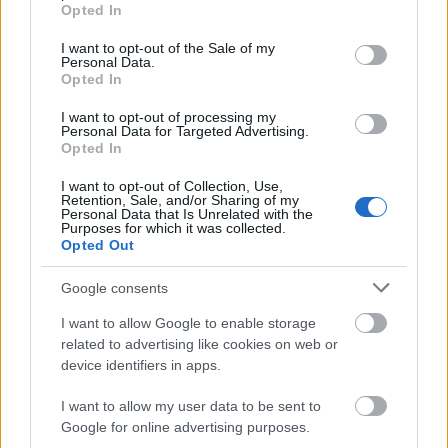
grant or deny consent to Google and its third-party tags to
Országos hírek
Opted In
use your data for below specified purposes in below Google
Megérkezett az eső a Duna vízgyűjtőjére
consent section.
I want to opt-out of the Sale of my
Personal Data.
Opted In
I want to opt-out of processing my
Personal Data for Targeted Advertising.
Aktuális
Opted In
Paks II.: Mit jelent az 5. blokk új
mérföldköve a felülvizsgálat
I want to opt-out of Collection, Use,
árnyékában?
Retention, Sale, and/or Sharing of my
Personal Data that Is Unrelated with the
Purposes for which it was collected.
Opted Out
Helyi hírek
Amire többmillióan vártunk: szombattól
Google consents
másodfokúra csökken a riasztás
I want to allow Google to enable storage
related to advertising like cookies on web or
device identifiers in apps.
HIRDETÉS
I want to allow my user data to be sent to
Google for online advertising purposes.