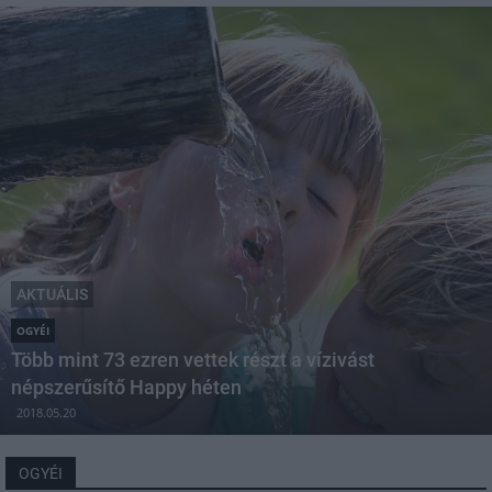
AKTUÁLIS
OGYÉI
Több mint 73 ezren vettek részt a vízivást
népszerűsítő Happy héten
2018.05.20
OGYÉI