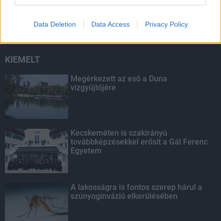
másodfokúra csökken a riasztás
Data Deletion
Data Access
Privacy Policy
KIEMELT
Megérkezett az eső a Duna
vízgyűjtőjére
Kecskeméten is szakirányú
továbbképzésekkel erősít a Gál Ferenc
Egyetem
A lakosságra is fontos szerep hárul a
szúnyoginvázió elkerülésében