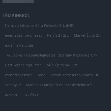
TÉMÁINKBÓL
Nemzeti Infrastruktúra Fejlesztő Zrt. (NIF)
energetikai beruházás
Ke-Víz 21 Zrt.
Market Építő Zrt.
műemlékfelújítás
Terület- és Településfejlesztési Operatív Program (TOP)
Liszt Ferenc repülőtér
ZÁÉV Építőipari Zrt.
kórházfejlesztés
iroda
Terrán Tetőcserép Gyártó Kft.
szennyvíz
Merkbau Építőipari és Kereskedelmi Kft.
KÉSZ Zrt.
A-Híd Zrt.