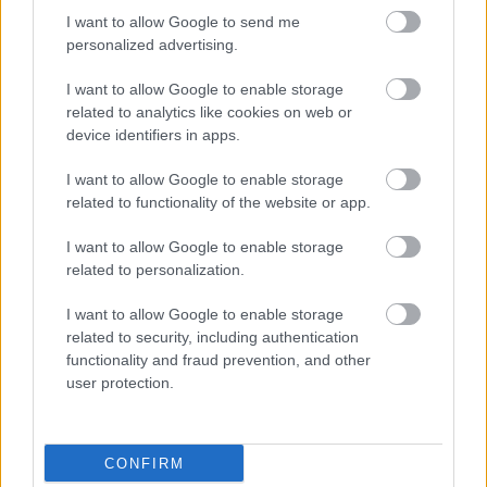
HIRDETÉS
I want to allow Google to send me
personalized advertising.
I want to allow Google to enable storage
HIRDETÉS
related to analytics like cookies on web or
device identifiers in apps.
I want to allow Google to enable storage
LEGOLVASOTTABB
related to functionality of the website or app.
Paks II.: Mit jelent az 5. blokk új
I want to allow Google to enable storage
mérföldköve a felülvizsgálat
related to personalization.
árnyékában?
I want to allow Google to enable storage
related to security, including authentication
Fontos a postaládákba költöző
functionality and fraud prevention, and other
széncinegék védelme
user protection.
CONFIRM
Amire többmillióan vártunk: szombattól