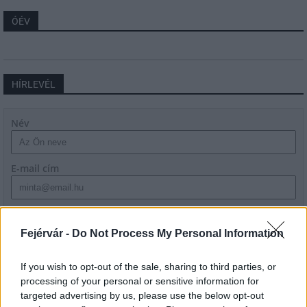
ÓÉV
HÍRLEVÉL
Név
E-mail cím
Feliratkozom a hírlevélre és elfogadom az
adatvédelmi
szabályzatot!
Fejérvár -
Do Not Process My Personal Information
FELIRATKOZÁS
If you wish to opt-out of the sale, sharing to third parties, or
processing of your personal or sensitive information for
targeted advertising by us, please use the below opt-out