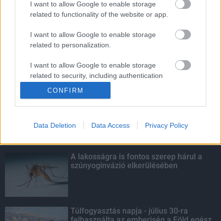
I want to allow Google to enable storage
related to functionality of the website or app.
A lakosságra is fontos szerep hárul a
szúnyoginvázió elkerülésében
I want to allow Google to enable storage
related to personalization.
I want to allow Google to enable storage
related to security, including authentication
KIEMELT
functionality and fraud prevention, and other
CONFIRM
user protection.
Szakirányú továbbképzésekkel segíti
idén is a társadalmi kihívások
leküzdését a Gál Ferenc Egyetem
Data Deletion
Data Access
Privacy Policy
A lakosságra is fontos szerep hárul a
szúnyoginvázió elkerülésében
Túlfogyasztás napja - július 30-ra
felhasználta az emberiség a Föld egész