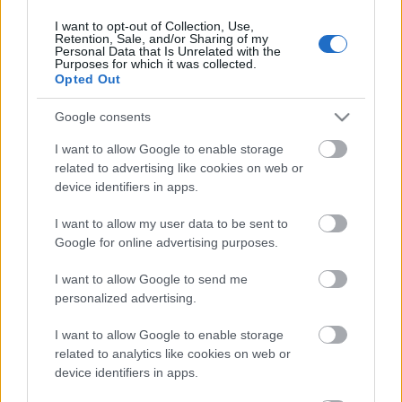
I want to opt-out of Collection, Use,
Retention, Sale, and/or Sharing of my
Personal Data that Is Unrelated with the
HIRDETÉS
Purposes for which it was collected.
Opted Out
Google consents
HIRDETÉS
I want to allow Google to enable storage
related to advertising like cookies on web or
device identifiers in apps.
LEGOLVASOTTABB
I want to allow my user data to be sent to
Szakirányú továbbképzésekkel segíti
Google for online advertising purposes.
idén is a társadalmi kihívások
leküzdését a Gál Ferenc Egyetem
I want to allow Google to send me
personalized advertising.
I want to allow Google to enable storage
Túlfogyasztás napja - július 30-ra
felhasználta az emberiség a Föld egész
related to analytics like cookies on web or
évre elegendő erőforrásait
device identifiers in apps.