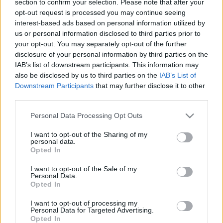
section to confirm your selection. Please note that after your
LEGFRISSEBB
opt-out request is processed you may continue seeing
interest-based ads based on personal information utilized by
Helyi hírek
us or personal information disclosed to third parties prior to
Gyárleállításokkal és átszervezett
your opt-out. You may separately opt-out of the further
termeléssel tehermentesíti a
disclosure of your personal information by third parties on the
villamosenergia-rendszert a STRABAG
IAB’s list of downstream participants. This information may
also be disclosed by us to third parties on the
IAB’s List of
Downstream Participants
that may further disclose it to other
Országos hírek
third parties.
Szakirányú továbbképzésekkel segíti
idén is a társadalmi kihívások leküzdését
Please note that this website/app uses one or more Google
Personal Data Processing Opt Outs
a Gál Ferenc Egyetem
services and may gather and store information including but
not limited to your visit or usage behaviour. You may click to
I want to opt-out of the Sharing of my
personal data.
grant or deny consent to Google and its third-party tags to
Opted In
Országos hírek
use your data for below specified purposes in below Google
A lakosságra is fontos szerep hárul a
consent section.
I want to opt-out of the Sale of my
szúnyoginvázió elkerülésében
Personal Data.
Opted In
I want to opt-out of processing my
Personal Data for Targeted Advertising.
Opted In
HIRDETÉS