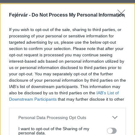
Fejérvár -
Do Not Process My Personal Information
HÍRLEVÉL
If you wish to opt-out of the sale, sharing to third parties, or
processing of your personal or sensitive information for
Név
targeted advertising by us, please use the below opt-out
section to confirm your selection. Please note that after your
opt-out request is processed you may continue seeing
E-mail cím
interest-based ads based on personal information utilized by
us or personal information disclosed to third parties prior to
your opt-out. You may separately opt-out of the further
Feliratkozom a hírlevélre és elfogadom az
adatvédelmi
disclosure of your personal information by third parties on the
szabályzatot!
IAB’s list of downstream participants. This information may
also be disclosed by us to third parties on the
IAB’s List of
FELIRATKOZÁS
Downstream Participants
that may further disclose it to other
third parties.
Please note that this website/app uses one or more Google
Personal Data Processing Opt Outs
services and may gather and store information including but
LEGFRISSEBB
not limited to your visit or usage behaviour. You may click to
I want to opt-out of the Sharing of my
personal data.