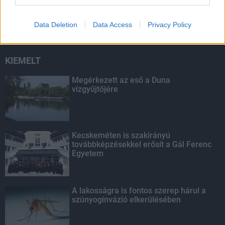
másodfokúra csökken a riasztás
Data Deletion
Data Access
Privacy Policy
KIEMELT
Megérkezett az eső a Duna
vízgyűjtőjére
Kecskeméten is szakirányú
továbbképzésekkel erősít a Gál Ferenc
Egyetem
A lakosságra is fontos szerep hárul a
szúnyoginvázió elkerülésében