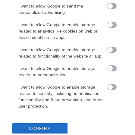
HIRDETÉS
I want to allow Google to send me
personalized advertising.
I want to allow Google to enable storage
HIRDETÉS
related to analytics like cookies on web or
device identifiers in apps.
I want to allow Google to enable storage
LEGOLVASOTTABB
related to functionality of the website or app.
Paks II.: Mit jelent az 5. blokk új
I want to allow Google to enable storage
mérföldköve a felülvizsgálat
related to personalization.
árnyékában?
I want to allow Google to enable storage
related to security, including authentication
Fontos a postaládákba költöző
functionality and fraud prevention, and other
széncinegék védelme
user protection.
CONFIRM
Amire többmillióan vártunk: szombattól