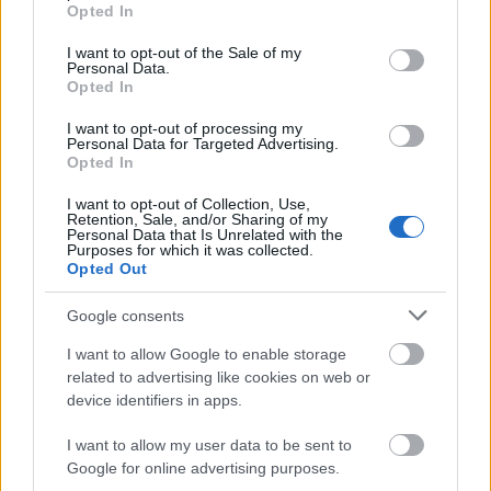
grant or deny consent to Google and its third-party tags to
Országos hírek
Opted In
use your data for below specified purposes in below Google
Megérkezett az eső a Duna vízgyűjtőjére
consent section.
I want to opt-out of the Sale of my
Personal Data.
Opted In
I want to opt-out of processing my
Personal Data for Targeted Advertising.
Aktuális
Opted In
Paks II.: Mit jelent az 5. blokk új
mérföldköve a felülvizsgálat
I want to opt-out of Collection, Use,
árnyékában?
Retention, Sale, and/or Sharing of my
Personal Data that Is Unrelated with the
Purposes for which it was collected.
Opted Out
Helyi hírek
Amire többmillióan vártunk: szombattól
Google consents
másodfokúra csökken a riasztás
I want to allow Google to enable storage
related to advertising like cookies on web or
device identifiers in apps.
HIRDETÉS
I want to allow my user data to be sent to
Google for online advertising purposes.