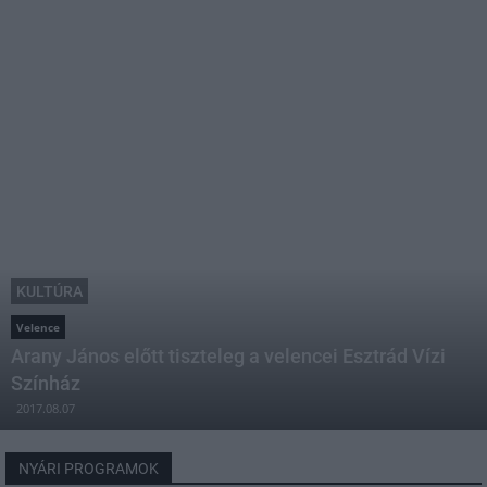
KULTÚRA
Velence
Arany János előtt tiszteleg a velencei Esztrád Vízi
Színház
2017.08.07
NYÁRI PROGRAMOK