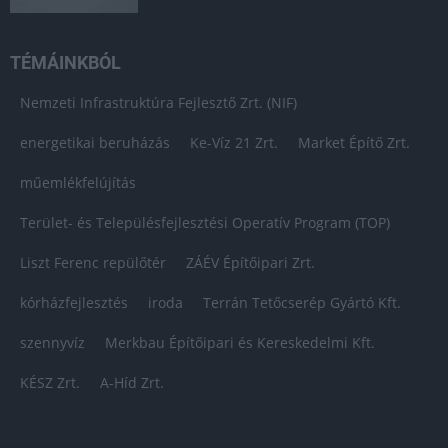
TÉMÁINKBÓL
Nemzeti Infrastruktúra Fejlesztő Zrt. (NIF)
energetikai beruházás
Ke-Víz 21 Zrt.
Market Építő Zrt.
műemlékfelújítás
Terület- és Településfejlesztési Operatív Program (TOP)
Liszt Ferenc repülőtér
ZÁÉV Építőipari Zrt.
kórházfejlesztés
iroda
Terrán Tetőcserép Gyártó Kft.
szennyvíz
Merkbau Építőipari és Kereskedelmi Kft.
KÉSZ Zrt.
A-Híd Zrt.