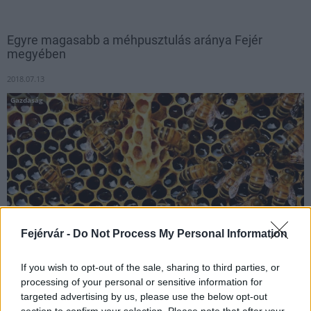
Egyre magasabb a méhpusztulás aránya Fejér
megyében
2018.07.13
Gazdaság
Fejérvár -
Do Not Process My Personal Information
If you wish to opt-out of the sale, sharing to third parties, or
processing of your personal or sensitive information for
Több mint 300 méhészet jelzett méhpusztulást az elmúlt
targeted advertising by us, please use the below opt-out
hetekben, a magyar méhészek mintegy 10-20 százalékát érinti a