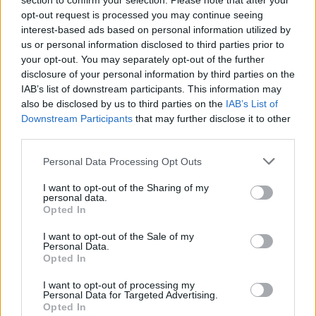
section to confirm your selection. Please note that after your
probléma, az okok azonban egyelőre ismeretlenek - mondta az
opt-out request is processed you may continue seeing
Országos Magyar Méhészeti Egyesület (OMME) elnöke az M1
interest-based ads based on personal information utilized by
aktuális csatornán pénteken.
us or personal information disclosed to third parties prior to
your opt-out. You may separately opt-out of the further
disclosure of your personal information by third parties on the
1
IAB’s list of downstream participants. This information may
also be disclosed by us to third parties on the
IAB’s List of
Downstream Participants
that may further disclose it to other
third parties.
HÍRLEVÉL
Please note that this website/app uses one or more Google
Personal Data Processing Opt Outs
services and may gather and store information including but
Név
not limited to your visit or usage behaviour. You may click to
I want to opt-out of the Sharing of my
personal data.
grant or deny consent to Google and its third-party tags to
Opted In
use your data for below specified purposes in below Google
E-mail cím
consent section.
I want to opt-out of the Sale of my
Personal Data.
Opted In
Feliratkozom a hírlevélre és elfogadom az
adatvédelmi
I want to opt-out of processing my
szabályzatot!
Personal Data for Targeted Advertising.
Opted In