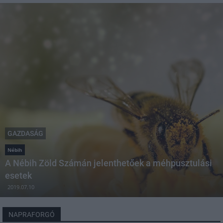
GAZDASÁG
Nébih
A Nébih Zöld Számán jelenthetőek a méhpusztulási
esetek
2019.07.10
NAPRAFORGÓ