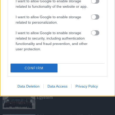
I want to allow Google to enable storage
related to functionality of the website or app.
I want to allow Google to enable storage
HIRDETÉS
related to personalization.
I want to allow Google to enable storage
HIRDETÉS
related to security, including authentication
functionality and fraud prevention, and other
user protection.
HIRDETÉS
CONFIRM
LEGOLVASOTTABB
Data Deletion
Data Access
Privacy Policy
Kecskeméten is szakirányú
továbbképzésekkel erősít a Gál Ferenc
Egyetem