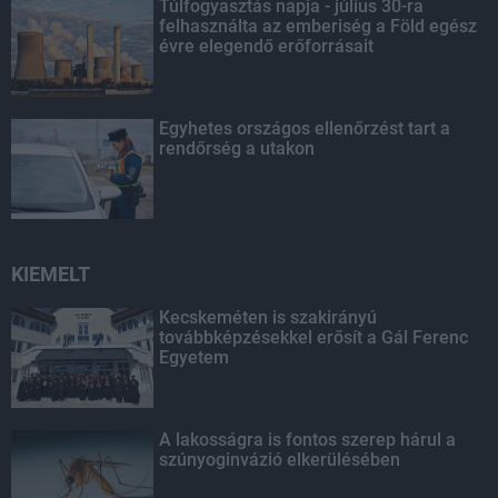
Túlfogyasztás napja - július 30-ra
felhasználta az emberiség a Föld egész
évre elegendő erőforrásait
Egyhetes országos ellenőrzést tart a
rendőrség a utakon
KIEMELT
Kecskeméten is szakirányú
továbbképzésekkel erősít a Gál Ferenc
Egyetem
A lakosságra is fontos szerep hárul a
szúnyoginvázió elkerülésében