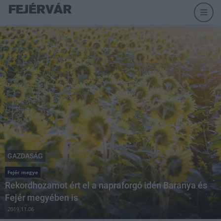
GAZDASÁG
Fejér megye
Rekordhozamot ért el a napraforgó idén Baranya és
Fejér megyében is
2019.11.06