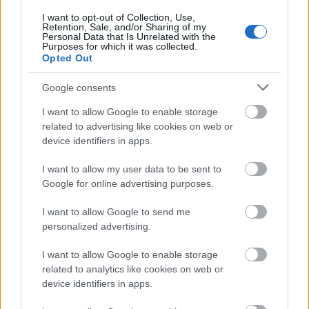
FELIRATKOZÁS
I want to opt-out of Collection, Use,
Retention, Sale, and/or Sharing of my
Personal Data that Is Unrelated with the
Purposes for which it was collected.
Opted Out
LEGFRISSEBB
Google consents
Helyi hírek
Látlelet a hazai víziközművekről?
I want to allow Google to enable storage
Egyetlen, fél évszázados vezetéken múlt
related to advertising like cookies on web or
Bicske vízellátása
device identifiers in apps.
I want to allow my user data to be sent to
Helyi hírek
Google for online advertising purposes.
Gyárleállításokkal és átszervezett
termeléssel tehermentesíti a
I want to allow Google to send me
villamosenergia-rendszert a STRABAG
personalized advertising.
I want to allow Google to enable storage
Országos hírek
related to analytics like cookies on web or
Kecskeméten is szakirányú
device identifiers in apps.
továbbképzésekkel erősít a Gál Ferenc
Egyetem