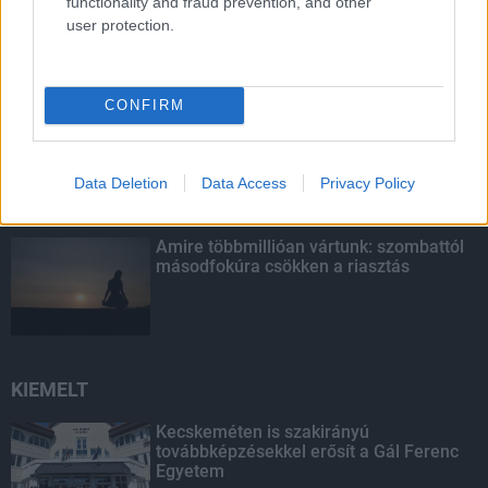
functionality and fraud prevention, and other
Egyhetes országos ellenőrzést tart a
user protection.
rendőrség a utakon
CONFIRM
Mától jelentkezhetnek a kivitelezők a
háztartások napelemes és fűtési
rendszereit támogató pályázatra
Data Deletion
Data Access
Privacy Policy
Amire többmillióan vártunk: szombattól
másodfokúra csökken a riasztás
KIEMELT
Kecskeméten is szakirányú
továbbképzésekkel erősít a Gál Ferenc
Egyetem