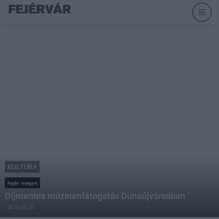
KULTÚRA
Fejér megye
Díjmentes múzeumlátogatás Dunaújvárosban
2018.09.25