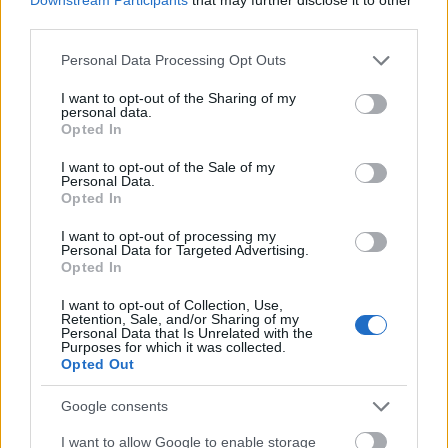
third parties.
Feliratkozom a hírlevélre és elfogadom az
adatvédelmi
Please note that this website/app uses one or more Google
Personal Data Processing Opt Outs
szabályzatot!
services and may gather and store information including but
not limited to your visit or usage behaviour. You may click to
I want to opt-out of the Sharing of my
personal data.
FELIRATKOZÁS
grant or deny consent to Google and its third-party tags to
Opted In
use your data for below specified purposes in below Google
consent section.
I want to opt-out of the Sale of my
Personal Data.
Opted In
LEGFRISSEBB
I want to opt-out of processing my
Helyi hírek
Personal Data for Targeted Advertising.
Amire többmillióan vártunk: szombattól
Opted In
másodfokúra csökken a riasztás
I want to opt-out of Collection, Use,
Retention, Sale, and/or Sharing of my
Personal Data that Is Unrelated with the
Purposes for which it was collected.
Opted Out
Helyi hírek
Látlelet a hazai víziközművekről?
Google consents
Egyetlen, fél évszázados vezetéken múlt
Bicske vízellátása
I want to allow Google to enable storage