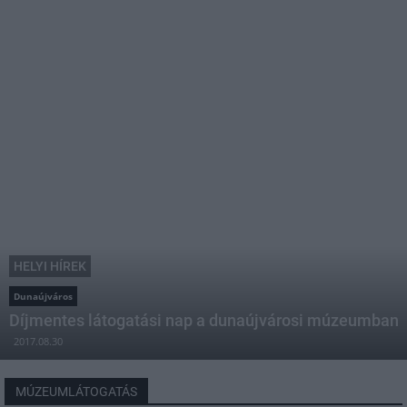
HELYI HÍREK
Dunaújváros
Díjmentes látogatási nap a dunaújvárosi múzeumban
2017.08.30
MÚZEUMLÁTOGATÁS