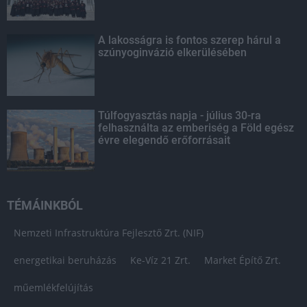
A lakosságra is fontos szerep hárul a
szúnyoginvázió elkerülésében
Túlfogyasztás napja - július 30-ra
felhasználta az emberiség a Föld egész
évre elegendő erőforrásait
TÉMÁINKBÓL
Nemzeti Infrastruktúra Fejlesztő Zrt. (NIF)
energetikai beruházás
Ke-Víz 21 Zrt.
Market Építő Zrt.
műemlékfelújítás