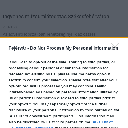
Ingyenes múzeumlátogatás Székesfehérváron
2016.11.30
Az adventi időszakban lehetőség nyílik az összes
székesfehérvári kiállítóhelynek az ingyenes megtekintésére a
Szent István Király Múzeumban.
Fejérvár -
Do Not Process My Personal Information
If you wish to opt-out of the sale, sharing to third parties, or
1
processing of your personal or sensitive information for
targeted advertising by us, please use the below opt-out
section to confirm your selection. Please note that after your
opt-out request is processed you may continue seeing
HÍRLEVÉL
interest-based ads based on personal information utilized by
us or personal information disclosed to third parties prior to
your opt-out. You may separately opt-out of the further
Név
disclosure of your personal information by third parties on the
IAB’s list of downstream participants. This information may
also be disclosed by us to third parties on the
IAB’s List of
E-mail cím
Downstream Participants
that may further disclose it to other