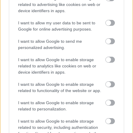
related to advertising like cookies on web or
device identifiers in apps.
Helyi hírek
Gyárleállításokkal és átszervezett
I want to allow my user data to be sent to
termeléssel tehermentesíti a
Google for online advertising purposes.
villamosenergia-rendszert a STRABAG
I want to allow Google to send me
personalized advertising.
HIRDETÉS
I want to allow Google to enable storage
related to analytics like cookies on web or
device identifiers in apps.
HIRDETÉS
I want to allow Google to enable storage
related to functionality of the website or app.
HIRDETÉS
I want to allow Google to enable storage
related to personalization.
I want to allow Google to enable storage
LEGOLVASOTTABB
related to security, including authentication